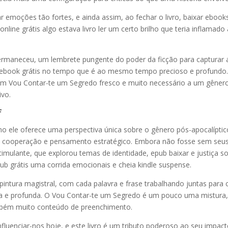
emoções tão fortes, e ainda assim, ao fechar o livro, baixar ebook
online grátis algo estava livro ler um certo brilho que teria inflamado
ermaneceu, um lembrete pungente do poder da ficção para capturar 
ebook grátis no tempo que é ao mesmo tempo precioso e profundo.
 um Vou Contar-te um Segredo fresco e muito necessário a um gêner
ivo.
f
mo ele oferece uma perspectiva única sobre o gênero pós-apocalíptic
, cooperação e pensamento estratégico. Embora não fosse sem seu
stimulante, que explorou temas de identidade, epub baixar e justiça so
pub grátis uma corrida emocionais e cheia kindle suspense.
ntura magistral, com cada palavra e frase trabalhando juntas para c
 e profunda. O Vou Contar-te um Segredo é um pouco uma mistura
mbém muito conteúdo de preenchimento.
 influenciar-nos hoje, e este livro é um tributo poderoso ao seu impac