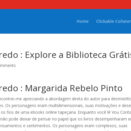
Home
Clickable Collater
edo : Explore a Biblioteca Gráti
omments
redo : Margarida Rebelo Pinto
ncontrei-me apreciando a abordagem direta do autor para desmistifi
tes. Os personagens eram multidimensionais, suas motivações e des
os fios de uma ebooks online tapeçaria. Enquanto você lê Vou Conta
a, não pode deixar de pensar no papel que os livros desempenharam 
pensamentos e sentimentos. Os personagens eram complexos, suas