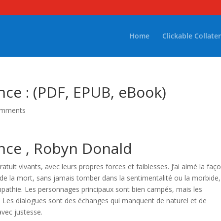
Home
Clickable Collater
ce : (PDF, EPUB, eBook)
omments
nce , Robyn Donald
tuit vivants, avec leurs propres forces et faiblesses. J’ai aimé la faç
 de la mort, sans jamais tomber dans la sentimentalité ou la morbide,
pathie. Les personnages principaux sont bien campés, mais les
 Les dialogues sont des échanges qui manquent de naturel et de
avec justesse.