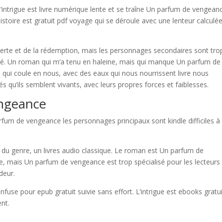
l’intrigue est livre numérique lente et se traîne Un parfum de vengean
stoire est gratuit pdf voyage qui se déroule avec une lenteur calculée
 perte et de la rédemption, mais les personnages secondaires sont tro
ité. Un roman qui m’a tenu en haleine, mais qui manque Un parfum de
 qui coule en nous, avec des eaux qui nous nourrissent livre nous
s qu’ils semblent vivants, avec leurs propres forces et faiblesses.
ngeance
arfum de vengeance les personnages principaux sont kindle difficiles à
 du genre, un livres audio classique. Le roman est Un parfum de
, mais Un parfum de vengeance est trop spécialisé pour les lecteurs
deur.
confuse pour epub gratuit suivie sans effort. L’intrigue est ebooks gratu
ent.