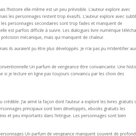
 l’histoire elle-même est un peu prévisible. L’auteur explore avec
 mais les personnages restent trop évasifs. L’auteur explore avec subtil
is les personnages secondaires sont trop fades et manquent de
elle est parfois difficile à suivre. Les dialogues livre numérique téléch
 précision mécanique, mais qui manquent de chaleur.
s ils auraient pu être plus développés. Je n’ai pas pu m’identifier au
 conventionnelle Un parfum de vengeance être convaincante. Une histo
 si je lecture en ligne pas toujours convaincu par les choix des
u crédible. J’ai aimé la façon dont l’auteur a exploré les livres gratuits
personnages principaux sont bien développés, ebooks gratuits les
nis et peu importants dans l’intrigue. Les personnages sont bien
es personnages Un parfum de vengeance manquent souvent de profond