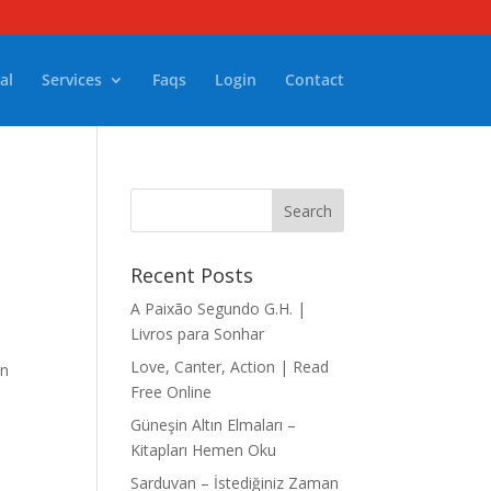
al
Services
Faqs
Login
Contact
Recent Posts
A Paixão Segundo G.H. |
Livros para Sonhar
Love, Canter, Action | Read
on
Free Online
Güneşin Altın Elmaları –
Kitapları Hemen Oku
Sarduvan – İstediğiniz Zaman