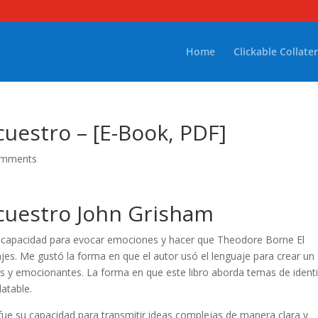
Home
Clickable Collater
uestro – [E-Book, PDF]
omments
cuestro John Grisham
u capacidad para evocar emociones y hacer que Theodore Borne El
es. Me gustó la forma en que el autor usó el lenguaje para crear un
os y emocionantes. La forma en que este libro aborda temas de ident
atable.
fue su capacidad para transmitir ideas complejas de manera clara y