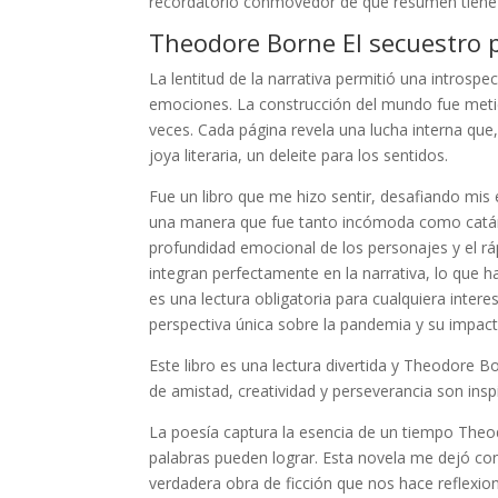
recordatorio conmovedor de que resumen tiene un 
Theodore Borne El secuestro 
La lentitud de la narrativa permitió una intros
emociones. La construcción del mundo fue metic
veces. Cada página revela una lucha interna que, 
joya literaria, un deleite para los sentidos.
Fue un libro que me hizo sentir, desafiando mi
una manera que fue tanto incómoda como catártic
profundidad emocional de los personajes y el r
integran perfectamente en la narrativa, lo que h
es una lectura obligatoria para cualquiera inter
perspectiva única sobre la pandemia y su impacto
Este libro es una lectura divertida y Theodore 
de amistad, creatividad y perseverancia son inspi
La poesía captura la esencia de un tiempo Theodo
palabras pueden lograr. Esta novela me dejó con
verdadera obra de ficción que nos hace reflexio