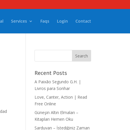
al
Services
Faqs
Login
Contact
Recent Posts
A Paixão Segundo G.H. |
Livros para Sonhar
Love, Canter, Action | Read
Free Online
idad
Güneşin Altın Elmaları –
Kitapları Hemen Oku
Sarduvan – İstediğiniz Zaman