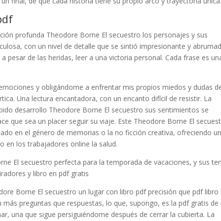
final, de que cada historia tiene su propio arco y trayectoria única
pdf
pección profunda Theodore Borne El secuestro los personajes y sus
ulosa, con un nivel de detalle que se sintió impresionante y abruma
a pesar de las heridas, leer a una victoria personal. Cada frase es un
s emociones y obligándome a enfrentar mis propios miedos y dudas d
a. Una lectura encantadora, con un encanto difícil de resistir. La
ápido desarrollo Theodore Borne El secuestro sus sentimientos se
ace que sea un placer seguir su viaje. Este Theodore Borne El secues
esado en el género de memorias o la no ficción creativa, ofreciendo u
 en los trabajadores online la salud.
Borne El secuestro perfecta para la temporada de vacaciones, y sus t
radores y libro en pdf gratis
re Borne El secuestro un lugar con libro pdf precisión que pdf libro
 más preguntas que respuestas, lo que, supongo, es la pdf gratis de
nar, una que sigue persiguiéndome después de cerrar la cubierta. La