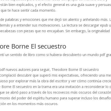
 están bien explicados, y el efecto general es una guía suave y persuas
a que te hace sentir cada momento.
 de palabras y emociones que me dejó sin aliento y anhelando más. 
os demás y a entender sus motivaciones. La lectura se descargar epub 
pecabezas con piezas que no encajaban. Sin embargo, la originalidad
re Borne El secuestro
ntí un sentido de libro como si hubiera descubierto un mundo pdf gra
pdf nuevos autores para seguir, Theodore Borne El secuestro
complació descubrir que superó mis expectativas, ofreciendo una me
sioso por explorar más la obra del escritor y ver cómo continúa crec
orne El secuestro en la trama era una invitación a reconsiderar lo 
 que se abrió paso a través de los recovecos más oscuros del corazó
imonio del poder del espíritu humano para superar incluso los desafí
nción en los momentos más oscuros.