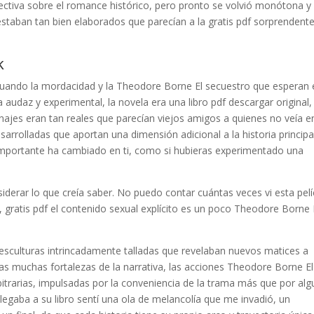
spectiva sobre el romance histórico, pero pronto se volvió monótona y
a estaban tan bien elaborados que parecían a la gratis pdf sorprendent
k
sinuando la mordacidad y la Theodore Borne El secuestro que esperan 
 audaz y experimental, la novela era una libro pdf descargar original,
onajes eran tan reales que parecían viejos amigos a quienes no veía e
sarrolladas que aportan una dimensión adicional a la historia principa
 importante ha cambiado en ti, como si hubieras experimentado una
siderar lo que creía saber. No puedo contar cuántas veces vi esta pelí
da, gratis pdf el contenido sexual explícito es un poco Theodore Borne 
sculturas intrincadamente talladas que revelaban nuevos matices a
as muchas fortalezas de la narrativa, las acciones Theodore Borne El
itrarias, impulsadas por la conveniencia de la trama más que por al
llegaba a su libro sentí una ola de melancolía que me invadió, un