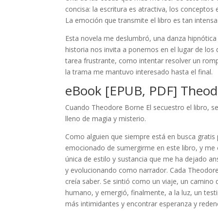
concisa: la escritura es atractiva, los conceptos
La emoción que transmite el libro es tan intens
Esta novela me deslumbró, una danza hipnótica
historia nos invita a ponernos en el lugar de l
tarea frustrante, como intentar resolver un rom
la trama me mantuvo interesado hasta el final.
eBook [EPUB, PDF] Theodo
Cuando Theodore Borne El secuestro el libro, se
lleno de magia y misterio.
Como alguien que siempre está en busca gratis 
emocionado de sumergirme en este libro, y me 
única de estilo y sustancia que me ha dejado an
y evolucionando como narrador. Cada Theodore B
creía saber. Se sintió como un viaje, un camino
humano, y emergió, finalmente, a la luz, un test
más intimidantes y encontrar esperanza y rede