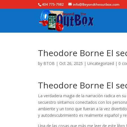
404 775-7982
info@Beyondtheoutbox.com
Theodore Borne El sec
by
BTOB
|
Oct 26, 2025
|
Uncategorized
|
0 c
Theodore Borne El se
La verdadera magia de la narración radica en s
secuestro sintamos conectados con los personaj
ambiente y un tono que fueran a la vez divertid
y autodescubrimiento es realmente español y rel
Una de las cosas que más me leer de este libro 