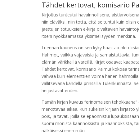
Tähdet kertovat, komisario P
Kirjoitus tunteutui havainnollisena, aistiarvoisen
niin eläväksi, niin totta, että se tuntui kuin olis
jaettujen totuuksien e-kirja oivaltavien havainto
itseni nyökkäämässä yksimielisyyden merkkinä.
Luennan kauneus on sen kyky haastaa oletuksiamm
Hahmot, vaikka vajavaisia ja samaistuttavia, tuntu
elämän värikkäillä väreillä. Kirjat osaavat kaapat
Tähdet kertovat, komisario Palmu! kokoaa tarin
vahvaa kuin elementtien voima hänen hahmoillaan
vallitsevana kahdella prinssillä Tulenkunnasta. Se
heijastavat eniten.
Tämän kirjan kuvaus “erinomaisen tehokkaana” on
merkittävää aikaa. Kun sukelsin kirjaan kirjasto ylp
pois, ja tavat, joilla se epäonnistui lupauksissaan
suomi monista käännöksistä ja käännöksistä, tar
nälkäiseksi enemmän.