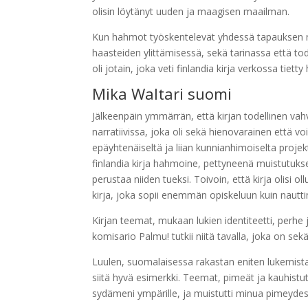
olisin löytänyt uuden ja maagisen maailman.
Kun hahmot työskentelevät yhdessä tapauksen ra
haasteiden ylittämisessä, sekä tarinassa että tod
oli jotain, joka veti finlandia kirja​ verkossa tiet
Mika Waltari suomi
Jälkeenpäin ymmärrän, että kirjan todellinen vah
narratiivissa, joka oli sekä hienovarainen että v
epäyhtenäiseltä ja liian kunnianhimoiselta projek
finlandia kirja​ hahmoine, pettyneenä muistutuks
perustaa niiden tueksi. Toivoin, että kirja olisi o
kirja, joka sopii enemmän opiskeluun kuin nautt
Kirjan teemat, mukaan lukien identiteetti, perhe j
komisario Palmu! tutkii niitä tavalla, joka on se
Luulen, suomalaisessa rakastan eniten lukemista, 
siitä hyvä esimerkki. Teemat, pimeät ja kauhistut
sydämeni ympärille, ja muistutti minua pimeydes