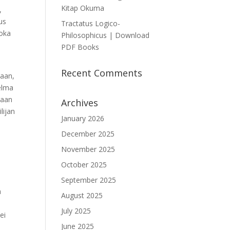
Kitap Okuma
,
us
Tractatus Logico-
joka
Philosophicus | Download
PDF Books
Recent Comments
kaan,
ielma
maan
Archives
lijan
January 2026
December 2025
November 2025
October 2025
September 2025
a
August 2025
n
July 2025
ei
June 2025