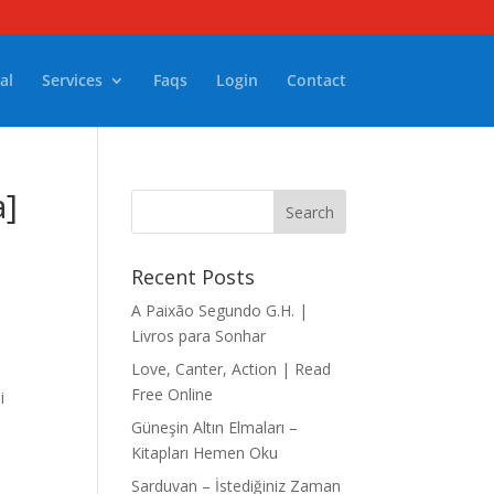
al
Services
Faqs
Login
Contact
a]
Recent Posts
A Paixão Segundo G.H. |
Livros para Sonhar
Love, Canter, Action | Read
Free Online
i
Güneşin Altın Elmaları –
Kitapları Hemen Oku
Sarduvan – İstediğiniz Zaman