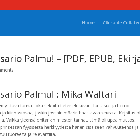
Home
Clickable Collater
ario Palmu! – [PDF, EPUB, Ekirj
mments
sario Palmu! : Mika Waltari
ren ylittävä tarina, joka sekoitti tieteiselokuvan, fantasia- ja horror-
a ja kiinnostavaa, joskin jossain määrin haastavaa seurata. Kirjoitus ol
ttyjä. Vaikka yleensä ohitankin miesten tarinat, tämä oli upea muutos.
n prinsessan fyysisestä herkkyydestä hänen sisäiseen vahvuuteensa ja
ntuu tuoreelta ja relevantilta.