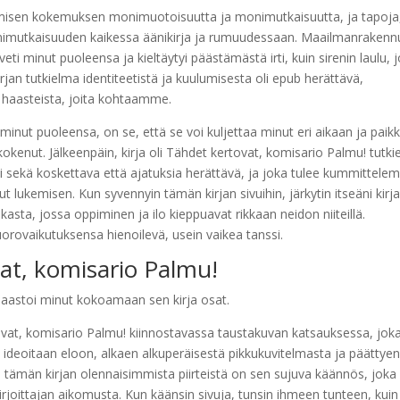
isen kokemuksen monimuotoisuutta ja monimutkaisuutta, ja tapoja
 monimutkaisuuden kaikessa äänikirja ja rumuudessaan. Maailmanrakenn
veti minut puoleensa ja kieltäytyi päästämästä irti, kuin sirenin laulu, 
an tutkielma identiteetistä ja kuulumisesta oli epub herättävä,
 haasteista, joita kohtaamme.
ä minut puoleensa, on se, että se voi kuljettaa minut eri aikaan ja paik
kokenut. Jälkeenpäin, kirja oli Tähdet kertovat, komisario Palmu! tutk
 sekä koskettava että ajatuksia herättävä, ja joka tulee kummittele
 lukemisen. Kun syvennyin tämän kirjan sivuihin, järkytin itseäni kirjai
sta, jossa oppiminen ja ilo kieppuavat rikkaan neidon niiteillä.
orovaikutuksensa hienoilevä, usein vaikea tanssi.
vat, komisario Palmu!
 haastoi minut kokoamaan sen kirja osat.
ovat, komisario Palmu! kiinnostavassa taustakuvan katsauksessa, jok
aa ideoitaan eloon, alkaen alkuperäisestä pikkukuvitelmasta ja päättye
i tämän kirjan olennaisimmista piirteistä on sen sujuva käännös, joka 
rjoittajan aikomusta. Kun käänsin sivuja, tunsin ihmeen tunteen, kuin