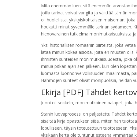
Mitä enemmän luen, sitä enemmän arvostan ihm
joilla tarinat voivat vangita ja välittää tämän
oli huolellista, yksityiskohtaisen maiseman, joka 
houkutti minut syvemmälle tarinan sydämeen. Kirj
hienovarainen tutkielma monimutkaisuuksista ja
Yksi historiallisen romaanin piirteistä, joka vetä
lataa minun kokea asioita, joita en muuten olisi 
ihmisten suhteiden monimutkaisuudesta, joka oli
minua pitkän ajan sen jälkeen, kun olen lopettanut
luomasta luonnonvelvollisuuden maailmasta, paika
Hahmojen suhteet olivat monipuolisia, heidän vu
Ekirja [PDF] Tähdet kerto
Juoni oli sokkelo, monimutkainen palapeli, joka
Stanin luovaprosessi on paljastettu Tähdet kert
sisältää kirja opastuksen siitä, miten hän tuott
lopulliseen, täysin toteutettuun tuotteeseen. Yks
yksikään kerta ole tuntunut esteenä ymmärtää ki