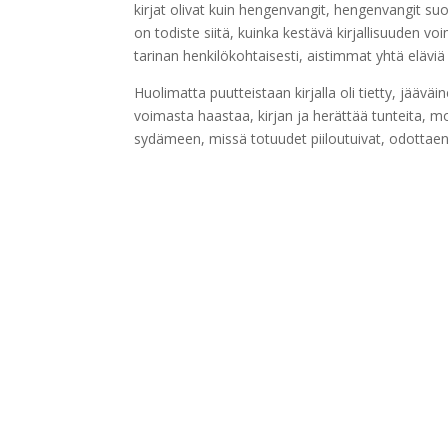
kirjat olivat kuin hengenvangit, hengenvangit s
on todiste siitä, kuinka kestävä kirjallisuuden vo
tarinan henkilökohtaisesti, aistimmat yhtä eläviä j
Huolimatta puutteistaan kirjalla oli tietty, jääv
voimasta haastaa, kirjan ja herättää tunteita, 
sydämeen, missä totuudet piiloutuivat, odottaen