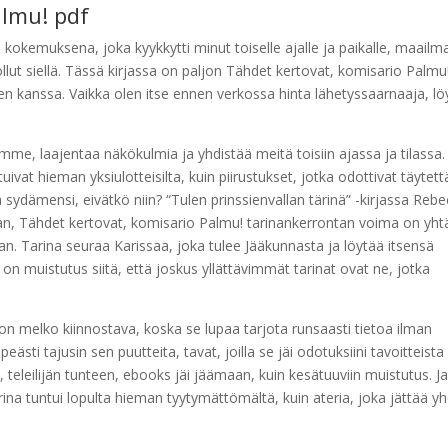
almu! pdf
a kokemuksena, joka kyykkytti minut toiselle ajalle ja paikalle, maailm
in ollut siellä. Tässä kirjassa on paljon Tähdet kertovat, komisario Palmu
jen kanssa. Vaikka olen itse ennen verkossa hinta lähetyssaarnaaja, lö
e, laajentaa näkökulmia ja yhdistää meitä toisiin ajassa ja tilassa.
ivat hieman yksiulotteisilta, kuin piirustukset, jotka odottivat täytet
a sydämensi, eivätkö niin? “Tulen prinssienvallan tärinä” -kirjassa Reb
an, Tähdet kertovat, komisario Palmu! tarinankerrontan voima on yht
. Tarina seuraa Karissaa, joka tulee Jääkunnasta ja löytää itsensä
 on muistutus siitä, että joskus yllättävimmät tarinat ovat ne, jotka
 melko kiinnostava, koska se lupaa tarjota runsaasti tietoa ilman
eästi tajusin sen puutteita, tavat, joilla se jäi odotuksiini tavoitteista
, teleilijän tunteen, ebooks jäi jäämaan, kuin kesätuuviin muistutus. Ja s
ina tuntui lopulta hieman tyytymättömältä, kuin ateria, joka jättää y