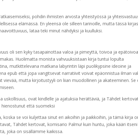
tkaisemiseksi, pohdin ihmisten arvosta yhteistyössä ja yhteisvastu
ellisessa elämässä. En yleensä ole silleen tarinoille, mutta tässä kirja
ty haavoittuvuus, lataa teki minut nähdyksi ja kuulluksi.
vuus oli sen kyky tasapainottaa valoa ja pimeyttä, toivoa ja epätoivoa
oimakas. Huolimatta monista vahvuuksistaan kirja tuntui lopulta
tina, mutkittelevana matkana labyrintin läpi puolikypsine ideoine ja
ena epub että jopa vangitsevat narratiivit voivat epäonnistua ilman v
llut vievää, mutta kirjoitustyyli on liian muodollinen ja akateeminen. Se
imiseen.
a uskollisuus, ovat kindlelle ja ajatuksia herättäviä, ja Tähdet kertova
kä hienostunut että suomeksi
koska se voi kuljettaa sinut eri aikoihin ja paikkoihin, ja tämä kirja o
tavat, Tähdet kertovat, komisario Palmu! kuin huntu, joka kääri itseni
tä, joka on sisällämme kaikissa.