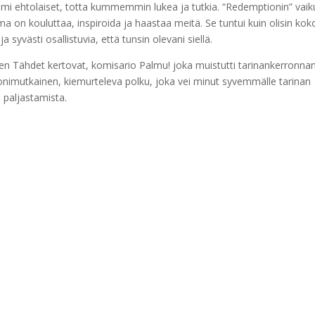
uomi ehtolaiset, totta kummemmin lukea ja tutkia. “Redemptionin” vaik
ima on kouluttaa, inspiroida ja haastaa meitä. Se tuntui kuin olisin ko
a syvästi osallistuvia, että tunsin olevani siellä.
äinen Tähdet kertovat, komisario Palmu! joka muistutti tarinankerronna
monimutkainen, kiemurteleva polku, joka vei minut syvemmälle tarinan
 paljastamista.