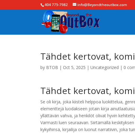
404 775-7982
info@Beyondtheoutbox.com
Tähdet kertovat, komis
by
BTOB
|
Oct 5, 2025
|
Uncategorized
|
0 co
Tähdet kertovat, komi
Se oli kirja, joka kiisteli helppoa luokittelua, gen
elementtejä luodakseen jotain kirja ainutlaatuisi
yllättävän vahva, ja henkilöt olivat hyvin kehite
Varmasti luen seuraavan. Siirtämällä keskitykse
kykyihinsä, kirjailija on luonut narratiivin, joka tu