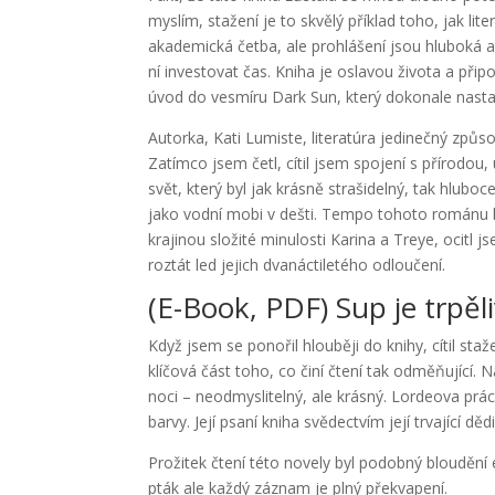
myslím, stažení je to skvělý příklad toho, jak li
akademická četba, ale prohlášení jsou hluboká a 
ní investovat čas. Kniha je oslavou života a při
úvod do vesmíru Dark Sun, který dokonale nasta
Autorka, Kati Lumiste, literatúra jedinečný způso
Zatímco jsem četl, cítil jsem spojení s přírodou,
svět, který byl jak krásně strašidelný, tak hlub
jako vodní mobi v dešti. Tempo tohoto románu b
krajinou složité minulosti Karina a Treye, ocitl 
roztát led jejich dvanáctiletého odloučení.
(E-Book, PDF) Sup je trpěl
Když jsem se ponořil hlouběji do knihy, cítil staž
klíčová část toho, co činí čtení tak odměňující. 
noci – neodmyslitelný, ale krásný. Lordeova prá
barvy. Její psaní kniha svědectvím její trvající dědi
Prožitek čtení této novely byl podobný bloudění 
pták ale každý záznam je plný překvapení.