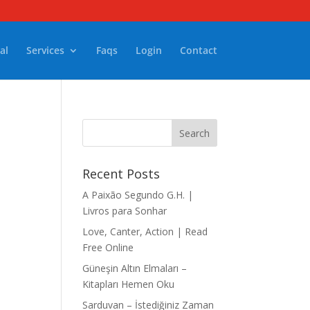
al
Services
Faqs
Login
Contact
Recent Posts
A Paixão Segundo G.H. |
Livros para Sonhar
Love, Canter, Action | Read
Free Online
Güneşin Altın Elmaları –
Kitapları Hemen Oku
Sarduvan – İstediğiniz Zaman