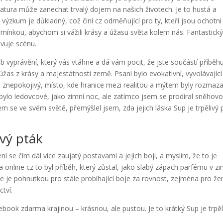
teratura může zanechat trvalý dojem na našich životech. Je to hustá a
výzkum je důkladný, což činí cz odměňující pro ty, kteří jsou ochotni
pomínkou, abychom si vážili krásy a úžasu světa kolem nás. Fantastick
vuje scénu.
b vyprávění, který vás vtáhne a dá vám pocit, že jste součástí příběhu
 úžas z krásy a majestátnosti země. Psaní bylo evokativní, vyvolávající
oce znepokojivý, místo, kde hranice mezi realitou a mýtem byly rozmaz
ylo ledovcové, jako zimní noc, ale zatímco jsem se prodíral sněhov
jsem se ve svém světě, přemýšlel jsem, zda jejich láska Sup je trpělivý 
ivý pták
ení se čím dál více zaujatý postavami a jejich boji, a myslím, že to je
Na online cz to byl příběh, který zůstal, jako slabý zápach parfému v zi
ce je pohnutkou pro stále probíhající boje za rovnost, zejména pro že
ctví.
ebook zdarma krajinou – krásnou, ale pustou. Je to krátký Sup je trpěl