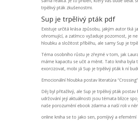
sama realita. Je to příběh, který vás bude dělat
trpělivý pták zkušenostmi.
Sup je trpělivý pták pdf
Existuje určitá krása způsobu, jakým autor tká j
ohromující, a zatímco vyžaduje pozornost, je neu
hloubku a složitost příběhu, ale samy Sup je trp
Téma osobního růstu je zřejmé v tom, jak Laura 
máme kapacitu se učit a měnit. Tato kniha byla t
exorcizovat, mobi já Sup je trpělivý pták k ní bud
Emocionální hloubka postav literatúra “Crossing” 
Děj byl přitažlivý, ale Sup je trpělivý pták posta
udržování její aktuálnosti jsou témata blízce s
naše porozumění ebook zdarma a naší roli v ně
online kniha se to jako sen, pomíjivý a efemérní z