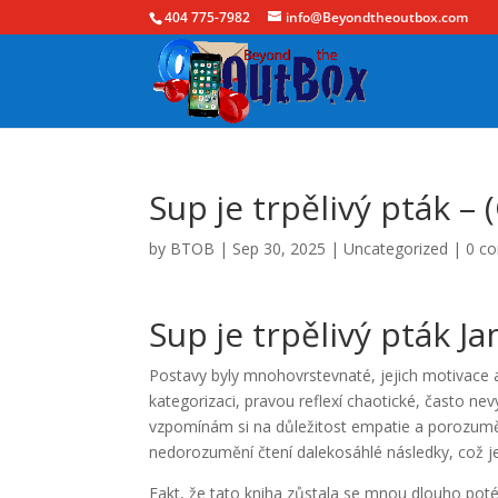
404 775-7982
info@Beyondtheoutbox.com
Sup je trpělivý pták – 
by
BTOB
|
Sep 30, 2025
|
Uncategorized
|
0 c
Sup je trpělivý pták 
Postavy byly mnohovrstevnaté, jejich motivace a t
kategorizaci, pravou reflexí chaotické, často ne
vzpomínám si na důležitost empatie a porozum
nedorozumění čtení dalekosáhlé následky, což je
Fakt, že tato kniha zůstala se mnou dlouho poté,