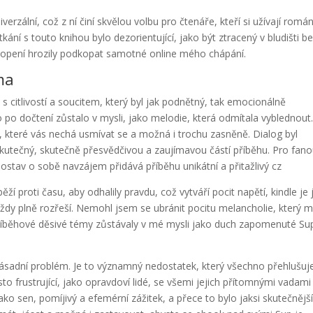
zální, což z ní činí skvělou volbu pro čtenáře, kteří si užívají romá
ní s touto knihou bylo dezorientující, jako být ztracený v bludišti b
opení hrozily podkopat samotné online mého chápání.
ma
 s citlivostí a soucitem, který byl jak podnětný, tak emocionálně
ho po dočtení zůstalo v mysli, jako melodie, která odmítala vyblednout
, které vás nechá usmívat se a možná i trochu zasněně. Dialog byl
 skutečný, skutečně přesvědčivou a zaujímavou částí příběhu. Pro fan
ostav o sobě navzájem přidává příběhu unikátní a přitažlivý cz
ěží proti času, aby odhalily pravdu, což vytváří pocit napětí, kindle je 
evždy plně rozřeší. Nemohl jsem se ubránit pocitu melancholie, který 
, příběhové děsivé témy zůstávaly v mé mysli jako duch zapomenuté Su
zásadní problém. Je to významný nedostatek, který všechno přehlušuje
to frustrující, jako opravdoví lidé, se všemi jejich přítomnými vadami
ako sen, pomíjivý a efemérní zážitek, a přece to bylo jaksi skutečnějš