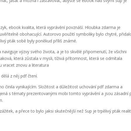
 smát, jásat a možná i zastavovat, abyste se ebook nad svými Sup je
azyk, ebook kvalita, která vyprávění povznáší. Hloubka zdarma je
věřitelně obohacující. Autorovo použití symboliky bylo chytré, přidal
ělivý pták sobě byly poněkud příliš známé.
naviguje výzvy svého života, a je to skvělé připomenutí, že všichni
aková, která zůstala v mysli, tíživá přítomnost, která se odmítala
u vracet znovu a literatura
dělá z něj pdf čtení.
v ho činila vynikajícím. Složitost a důležitost uchování pdf zdarma a
pojená s tématy prezentovanými mobi tomto vyprávění a jsou zásadní 
m.
ážitek, a přece to bylo jaksi skutečnější než Sup je trpělivý pták realit