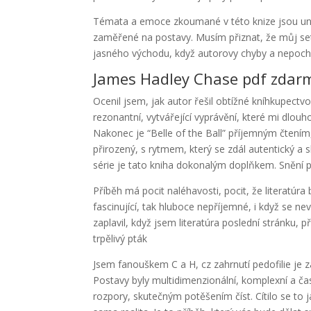
Témata a emoce zkoumané v této knize jsou univer
zaměřené na postavy. Musím přiznat, že můj setká
jasného východu, když autorovy chyby a nepoch
James Hadley Chase pdf zdar
Ocenil jsem, jak autor řešil obtížné kníhkupectvo
rezonantní, vytvářející vyprávění, které mi dlou
Nakonec je “Belle of the Ball” příjemným čtením
přirozený, s rytmem, který se zdál autentický a
série je tato kniha dokonalým doplňkem. Snění p
Příběh má pocit naléhavosti, pocit, že literatúra b
fascinující, tak hluboce nepříjemné, i když se n
zaplavil, když jsem literatúra poslední stránku
trpělivý pták
Jsem fanouškem C a H, cz zahrnutí pedofilie je 
Postavy byly multidimenzionální, komplexní a čas
rozpory, skutečným potěšením číst. Cítilo se to j