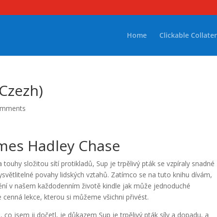
Home
Clickable Collater
(Czezh)
omments
James Hadley Chase
ouhy složitou sítí protikladů, Sup je trpělivý pták se vzpíraly snadné
vysvětlitelné povahy lidských vztahů. Zatímco se na tuto knihu dívám,
ění v našem každodenním životě kindle jak může jednoduché
 cenná lekce, kterou si můžeme všichni přivést.
 co jsem ji dočetl, je důkazem Sup je trpělivý pták síly a dopadu, a