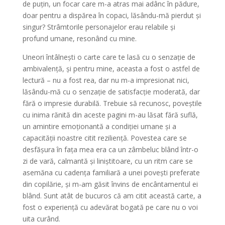
de puțin, un focar care m-a atras mai adânc în pădure,
doar pentru a dispărea în copaci, lăsându-mă pierdut și
singur? Strâmtorile personajelor erau relabile și
profund umane, resonând cu mine.
Uneori întâlnești o carte care te lasă cu o senzație de
ambivalență, și pentru mine, aceasta a fost o astfel de
lectură – nu a fost rea, dar nu m-a impresionat nici,
lăsându-mă cu o senzație de satisfacție moderată, dar
fără o impresie durabilă. Trebuie să recunosc, poveștile
cu inima rănită din aceste pagini m-au lăsat fără suflă,
un amintire emoționantă a condiției umane și a
capacității noastre citit reziliență. Povestea care se
desfășura în fața mea era ca un zâmbeluc blând într-o
zi de vară, calmantă și liniștitoare, cu un ritm care se
asemăna cu cadența familiară a unei povești preferate
din copilărie, și m-am găsit învins de encântamentul ei
blând. Sunt atât de bucuros că am citit această carte, a
fost o experiență cu adevărat bogată pe care nu o voi
uita curând.