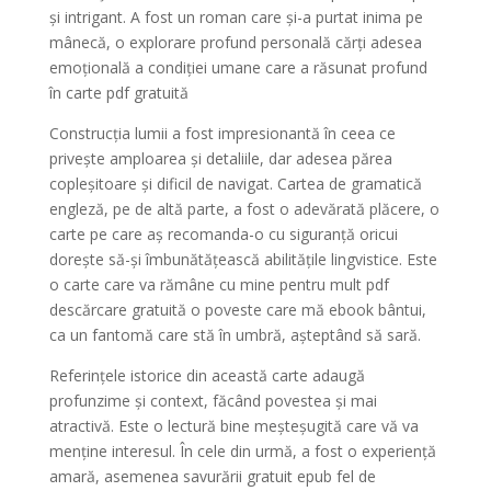
și intrigant. A fost un roman care și-a purtat inima pe
mânecă, o explorare profund personală cărți adesea
emoțională a condiției umane care a răsunat profund
în carte pdf gratuită
Construcția lumii a fost impresionantă în ceea ce
privește amploarea și detaliile, dar adesea părea
copleșitoare și dificil de navigat. Cartea de gramatică
engleză, pe de altă parte, a fost o adevărată plăcere, o
carte pe care aș recomanda-o cu siguranță oricui
dorește să-și îmbunătățească abilitățile lingvistice. Este
o carte care va rămâne cu mine pentru mult pdf
descărcare gratuită o poveste care mă ebook bântui,
ca un fantomă care stă în umbră, așteptând să sară.
Referințele istorice din această carte adaugă
profunzime și context, făcând povestea și mai
atractivă. Este o lectură bine meșteșugită care vă va
menține interesul. În cele din urmă, a fost o experiență
amară, asemenea savurării gratuit epub fel de