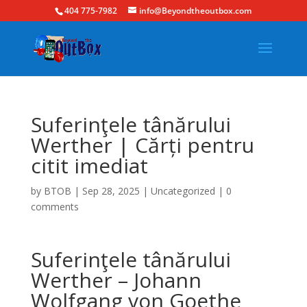
404 775-7982
info@Beyondtheoutbox.com
Suferinţele tânărului
Werther | Cărți pentru
citit imediat
by
BTOB
|
Sep 28, 2025
|
Uncategorized
|
0
comments
Suferinţele tânărului
Werther – Johann
Wolfgang von Goethe