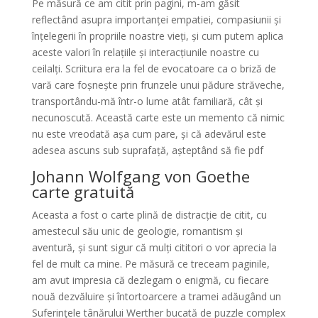
Pe măsură ce am citit prin pagini, m-am găsit
reflectând asupra importanței empatiei, compasiunii și
înțelegerii în propriile noastre vieți, și cum putem aplica
aceste valori în relațiile și interacțiunile noastre cu
ceilalți. Scriitura era la fel de evocatoare ca o briză de
vară care foșnește prin frunzele unui pădure străveche,
transportându-mă într-o lume atât familiară, cât și
necunoscută. Această carte este un memento că nimic
nu este vreodată așa cum pare, și că adevărul este
adesea ascuns sub suprafață, așteptând să fie pdf
Johann Wolfgang von Goethe
carte gratuită
Aceasta a fost o carte plină de distracție de citit, cu
amestecul său unic de geologie, romantism și
aventură, și sunt sigur că mulți cititori o vor aprecia la
fel de mult ca mine. Pe măsură ce treceam paginile,
am avut impresia că dezlegam o enigmă, cu fiecare
nouă dezvăluire și întortoarcere a tramei adăugând un
Suferinţele tânărului Werther bucată de puzzle complex