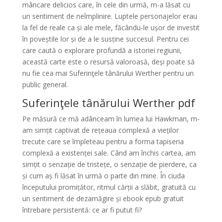
mâncare delicios care, în cele din urmă, m-a lăsat cu
un sentiment de neîmplinire. Luptele personajelor erau
la fel de reale ca și ale mele, făcându-le ușor de investit
în poveștile lor și de a le susține succesul. Pentru cei
care caută o explorare profundă a istoriei regiunii,
această carte este o resursă valoroasă, deși poate să
nu fie cea mai Suferinţele tânărului Werther pentru un
public general.
Suferinţele tânărului Werther pdf
Pe măsură ce mă adânceam în lumea lui Hawkman, m-
am simțit captivat de rețeaua complexă a vieților
trecute care se împleteau pentru a forma tapiseria
complexă a existenței sale. Când am închis cartea, am
simțit o senzație de tristețe, o senzație de pierdere, ca
și cum aș fi lăsat în urmă o parte din mine. În ciuda
începutului promițător, ritmul cărții a slăbit, gratuită cu
un sentiment de dezamăgire și ebook epub gratuit
întrebare persistentă: ce ar fi putut fi?