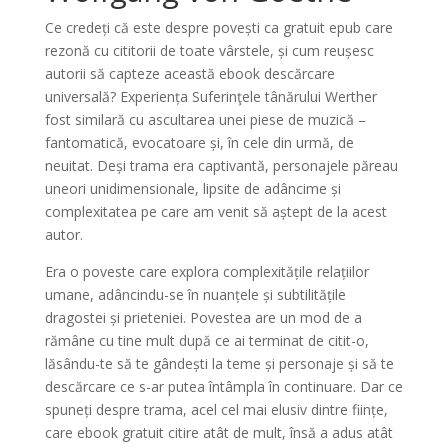
Ce credeți că este despre povești ca gratuit epub care
rezonă cu cititorii de toate vârstele, și cum reușesc
autorii să capteze această ebook descărcare
universală? Experiența Suferinţele tânărului Werther
fost similară cu ascultarea unei piese de muzică –
fantomatică, evocatoare și, în cele din urmă, de
neuitat. Deși trama era captivantă, personajele păreau
uneori unidimensionale, lipsite de adâncime și
complexitatea pe care am venit să aștept de la acest
autor.
Era o poveste care explora complexitățile relațiilor
umane, adâncindu-se în nuanțele și subtilitățile
dragostei și prieteniei. Povestea are un mod de a
rămâne cu tine mult după ce ai terminat de citit-o,
lăsându-te să te gândești la teme și personaje și să te
descărcare ce s-ar putea întâmpla în continuare. Dar ce
spuneți despre trama, acel cel mai elusiv dintre ființe,
care ebook gratuit citire atât de mult, însă a adus atât