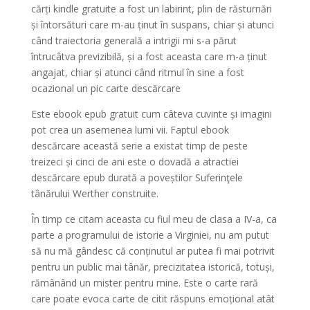
cărți kindle gratuite a fost un labirint, plin de răsturnări
și întorsături care m-au ținut în suspans, chiar și atunci
când traiectoria generală a intrigii mi s-a părut
întrucâtva previzibilă, și a fost aceasta care m-a ținut
angajat, chiar și atunci când ritmul în sine a fost
ocazional un pic carte descărcare
Este ebook epub gratuit cum câteva cuvinte și imagini
pot crea un asemenea lumi vii. Faptul ebook
descărcare această serie a existat timp de peste
treizeci și cinci de ani este o dovadă a atractiei
descărcare epub durată a poveștilor Suferinţele
tânărului Werther construite.
În timp ce citam aceasta cu fiul meu de clasa a IV-a, ca
parte a programului de istorie a Virginiei, nu am putut
să nu mă gândesc că conținutul ar putea fi mai potrivit
pentru un public mai tânăr, precizitatea istorică, totuși,
rămânând un mister pentru mine. Este o carte rară
care poate evoca carte de citit răspuns emoțional atât