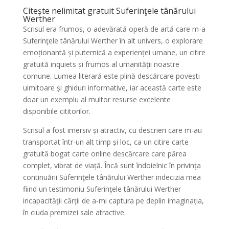
Citește nelimitat gratuit Suferinţele tânărului
Werther
Scrisul era frumos, o adevărată operă de artă care m-a
Suferinţele tânărului Werther în alt univers, o explorare
emoționantă și puternică a experienței umane, un citire
gratuită inquiets și frumos al umanității noastre
comune. Lumea literară este plină descărcare povești
uimitoare și ghiduri informative, iar această carte este
doar un exemplu al multor resurse excelente
disponibile cititorilor.
Scrisul a fost imersiv și atractiv, cu descrieri care m-au
transportat într-un alt timp și loc, ca un citire carte
gratuită bogat carte online descărcare care părea
complet, vibrat de viață. Încă sunt îndoielnic în privința
continuării Suferinţele tânărului Werther indecizia mea
fiind un testimoniu Suferinţele tânărului Werther
incapacității cărții de a-mi captura pe deplin imaginația,
în ciuda premizei sale atractive.