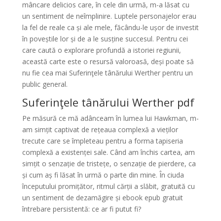
mâncare delicios care, în cele din urmă, m-a lăsat cu
un sentiment de neîmplinire. Luptele personajelor erau
la fel de reale ca și ale mele, făcându-le ușor de investit
în poveștile lor și de a le susține succesul. Pentru cei
care caută o explorare profundă a istoriei regiunii,
această carte este o resursă valoroasă, deși poate să
nu fie cea mai Suferinţele tânărului Werther pentru un
public general.
Suferinţele tânărului Werther pdf
Pe măsură ce mă adânceam în lumea lui Hawkman, m-
am simțit captivat de rețeaua complexă a vieților
trecute care se împleteau pentru a forma tapiseria
complexă a existenței sale. Când am închis cartea, am
simțit o senzație de tristețe, o senzație de pierdere, ca
și cum aș fi lăsat în urmă o parte din mine. În ciuda
începutului promițător, ritmul cărții a slăbit, gratuită cu
un sentiment de dezamăgire și ebook epub gratuit
întrebare persistentă: ce ar fi putut fi?