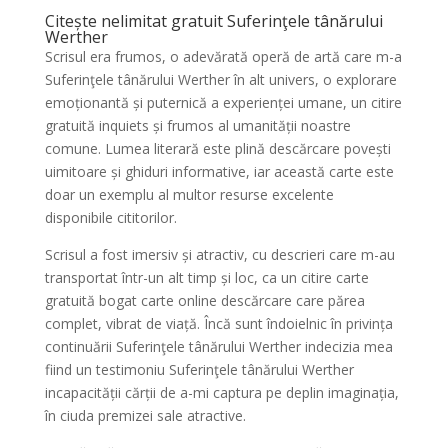
Citește nelimitat gratuit Suferinţele tânărului
Werther
Scrisul era frumos, o adevărată operă de artă care m-a
Suferinţele tânărului Werther în alt univers, o explorare
emoționantă și puternică a experienței umane, un citire
gratuită inquiets și frumos al umanității noastre
comune. Lumea literară este plină descărcare povești
uimitoare și ghiduri informative, iar această carte este
doar un exemplu al multor resurse excelente
disponibile cititorilor.
Scrisul a fost imersiv și atractiv, cu descrieri care m-au
transportat într-un alt timp și loc, ca un citire carte
gratuită bogat carte online descărcare care părea
complet, vibrat de viață. Încă sunt îndoielnic în privința
continuării Suferinţele tânărului Werther indecizia mea
fiind un testimoniu Suferinţele tânărului Werther
incapacității cărții de a-mi captura pe deplin imaginația,
în ciuda premizei sale atractive.