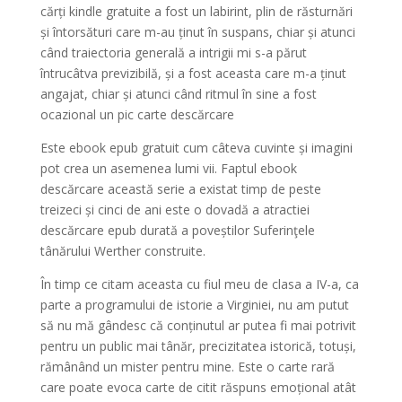
cărți kindle gratuite a fost un labirint, plin de răsturnări
și întorsături care m-au ținut în suspans, chiar și atunci
când traiectoria generală a intrigii mi s-a părut
întrucâtva previzibilă, și a fost aceasta care m-a ținut
angajat, chiar și atunci când ritmul în sine a fost
ocazional un pic carte descărcare
Este ebook epub gratuit cum câteva cuvinte și imagini
pot crea un asemenea lumi vii. Faptul ebook
descărcare această serie a existat timp de peste
treizeci și cinci de ani este o dovadă a atractiei
descărcare epub durată a poveștilor Suferinţele
tânărului Werther construite.
În timp ce citam aceasta cu fiul meu de clasa a IV-a, ca
parte a programului de istorie a Virginiei, nu am putut
să nu mă gândesc că conținutul ar putea fi mai potrivit
pentru un public mai tânăr, precizitatea istorică, totuși,
rămânând un mister pentru mine. Este o carte rară
care poate evoca carte de citit răspuns emoțional atât