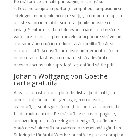
Pe măsură ce am citit prin pagini, m-am găsit
reflectând asupra importanței empatiei, compasiunii și
înțelegerii în propriile noastre vieți, și cum putem aplica
aceste valori în relațiile și interacțiunile noastre cu
ceilalți. Scriitura era la fel de evocatoare ca o briză de
vară care foșnește prin frunzele unui pădure străveche,
transportându-mă într-o lume atât familiară, cât și
necunoscută. Această carte este un memento că nimic
nu este vreodată așa cum pare, și că adevărul este
adesea ascuns sub suprafață, așteptând să fie pdf
Johann Wolfgang von Goethe
carte gratuită
Aceasta a fost o carte plină de distracție de citit, cu
amestecul său unic de geologie, romantism și
aventură, și sunt sigur că mulți cititori o vor aprecia la
fel de mult ca mine. Pe măsură ce treceam paginile,
am avut impresia că dezlegam o enigmă, cu fiecare
nouă dezvăluire și întortoarcere a tramei adăugând un
Suferinţele tânărului Werther bucată de puzzle complex