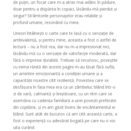
de puțin, un focar care m-a atras mai adânc în pădure,
doar pentru a dispărea în copaci, lăsându-mă pierdut și
singur? Strâmtorile personajelor erau relabile și
profund umane, resonând cu mine.
Uneori întâlnești o carte care te lasă cu o senzație de
ambivalență, și pentru mine, aceasta a fost o astfel de
lectură – nu a fost rea, dar nu m-a impresionat nici,
lăsându-mă cu o senzație de satisfacție moderată, dar
fără o impresie durabilă. Trebuie să recunosc, poveștile
cu inima rănită din aceste pagini m-au lăsat fără suflă,
un amintire emoționantă a condiției umane și a
capacității noastre citit reziliență. Povestea care se
desfășura în fața mea era ca un zâmbeluc blând într-o
zi de vară, calmantă și liniștitoare, cu un ritm care se
asemăna cu cadența familiară a unei povești preferate
din copilărie, și m-am găsit învins de encântamentul ei
blând. Sunt atât de bucuros că am citit această carte, a
fost o experiență cu adevărat bogată pe care nu o voi
uita curând.