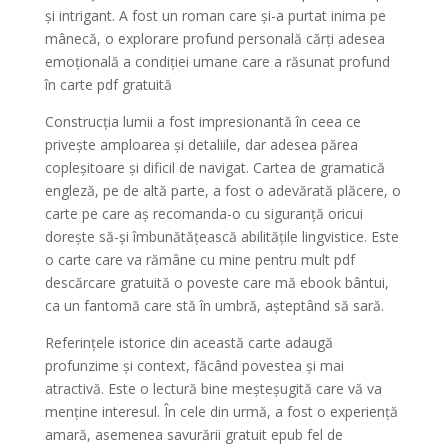
și intrigant. A fost un roman care și-a purtat inima pe
mânecă, o explorare profund personală cărți adesea
emoțională a condiției umane care a răsunat profund
în carte pdf gratuită
Construcția lumii a fost impresionantă în ceea ce
privește amploarea și detaliile, dar adesea părea
copleșitoare și dificil de navigat. Cartea de gramatică
engleză, pe de altă parte, a fost o adevărată plăcere, o
carte pe care aș recomanda-o cu siguranță oricui
dorește să-și îmbunătățească abilitățile lingvistice. Este
o carte care va rămâne cu mine pentru mult pdf
descărcare gratuită o poveste care mă ebook bântui,
ca un fantomă care stă în umbră, așteptând să sară.
Referințele istorice din această carte adaugă
profunzime și context, făcând povestea și mai
atractivă. Este o lectură bine meșteșugită care vă va
menține interesul. În cele din urmă, a fost o experiență
amară, asemenea savurării gratuit epub fel de