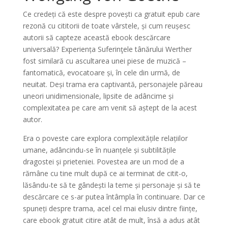
Ce credeți că este despre povești ca gratuit epub care
rezonă cu cititorii de toate vârstele, și cum reușesc
autorii să capteze această ebook descărcare
universală? Experiența Suferinţele tânărului Werther
fost similară cu ascultarea unei piese de muzică –
fantomatică, evocatoare și, în cele din urmă, de
neuitat. Deși trama era captivantă, personajele păreau
uneori unidimensionale, lipsite de adâncime și
complexitatea pe care am venit să aștept de la acest
autor.
Era o poveste care explora complexitățile relațiilor
umane, adâncindu-se în nuanțele și subtilitățile
dragostei și prieteniei. Povestea are un mod de a
rămâne cu tine mult după ce ai terminat de citit-o,
lăsându-te să te gândești la teme și personaje și să te
descărcare ce s-ar putea întâmpla în continuare. Dar ce
spuneți despre trama, acel cel mai elusiv dintre ființe,
care ebook gratuit citire atât de mult, însă a adus atât