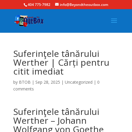
404 775-7982
info@Beyondtheoutbox.com
Suferinţele tânărului
Werther | Cărți pentru
citit imediat
by
BTOB
|
Sep 28, 2025
|
Uncategorized
|
0
comments
Suferinţele tânărului
Werther – Johann
Wolfgang von Goethe