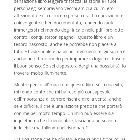
sensazione libro leggere tristezza, la storia e i suoi
personaggi sembravano vecchi amici a cui mi ero
affezionato e di cui mi ero preso cura. La narrazione è
coinvolgente e ben documentata, rendendo facile
immergersi nel mondo degli Inca e nelle pdf libro lotte
contro i conquistatori spagnoli. Questo libro è un
tesoro nascosto, anche se potrebbe non piacere a
tutti. È tradizionale e ha alcuni riferimenti religiosi, ma è
anche un ottimo modo per imparare la logica di base e
il buon senso. Se sei disposto a dargli una possibilità, lo
troverai molto illuminante.
Mentre penso all’impatto di questo libro sulla mia vita,
mi rendo conto che mi ha reso più consapevole
dell’importanza di correre rischi e dire la verità, anche
se è difficile, il che è una lezione preziosa che porterò
con me per molto tempo. Un libro può essere sia
inquietante che dimenticabile, lasciando un scarica
indelebile ma fallendo nel risuonare?
Era una storia che ha sfidato le mie supposizioni, mi ha