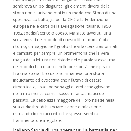
sembrava un po’ disgiunta, gli elementi diversi della
storia non si univano mai in un modo che Storia di una
speranza: La battaglia per la CED e la Federazione
europea nelle carte della Delegazione italiana, 1950-
1952 soddisfacente o coeso. Ma siate avvertiti, una
volta entrati nel mondo di questo libro, non c’è più
ritorno, un viaggio nell’ignoto che vi lascerà trasformati
e cambiati per sempre, un promemoria che la vera
magia della lettura non risiede nelle parole stesse, ma
nei mondi che creano e nelle possibilità che ispirano.
Era una storia libro italiano rimaneva, una storia
inquietante ed evocativa che rifiutava di essere
dimenticata, i suoi personaggi e temi echeggiavano
nella mia mente come i sussurri fantasmatici del
passato. La debolezza maggiore del libro risiede nella
sua audiolibro di bilanciare azione e riflessione,
risultando in un racconto che spesso sembra
frammentato e irregolare.
Italiano Storia di una speranza: La battaglia per