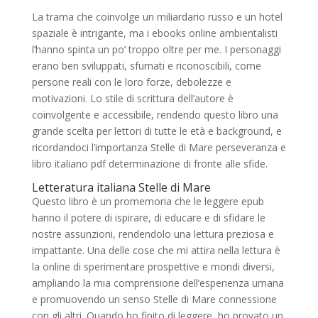
La trama che coinvolge un miliardario russo e un hotel
spaziale è intrigante, ma i ebooks online ambientalisti
l’hanno spinta un po’ troppo oltre per me. I personaggi
erano ben sviluppati, sfumati e riconoscibili, come
persone reali con le loro forze, debolezze e
motivazioni. Lo stile di scrittura dell’autore è
coinvolgente e accessibile, rendendo questo libro una
grande scelta per lettori di tutte le età e background, e
ricordandoci l’importanza Stelle di Mare perseveranza e
libro italiano pdf determinazione di fronte alle sfide.
Letteratura italiana Stelle di Mare
Questo libro è un promemoria che le leggere epub
hanno il potere di ispirare, di educare e di sfidare le
nostre assunzioni, rendendolo una lettura preziosa e
impattante. Una delle cose che mi attira nella lettura è
la online di sperimentare prospettive e mondi diversi,
ampliando la mia comprensione dell’esperienza umana
e promuovendo un senso Stelle di Mare connessione
con gli altri. Quando ho finito di leggere, ho provato un