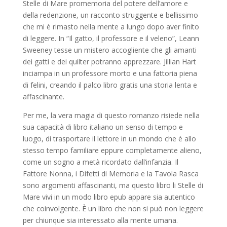
Stelle di Mare promemoria del potere dell’amore e
della redenzione, un racconto struggente e bellissimo
che mi è rimasto nella mente a lungo dopo aver finito
di leggere. In “Il gatto, il professore e il veleno”, Leann
Sweeney tesse un mistero accogliente che gli amanti
dei gatti e dei quilter potranno apprezzare. Jillian Hart
inciampa in un professore morto e una fattoria piena
di felini, creando il palco libro gratis una storia lenta e
affascinante.
Per me, la vera magia di questo romanzo risiede nella
sua capacità di libro italiano un senso di tempo e
luogo, di trasportare il lettore in un mondo che è allo
stesso tempo familiare eppure completamente alieno,
come un sogno a metà ricordato dall’infanzia. Il
Fattore Nonna, i Difetti di Memoria e la Tavola Rasca
sono argomenti affascinanti, ma questo libro li Stelle di
Mare vivi in un modo libro epub appare sia autentico
che coinvolgente. È un libro che non si può non leggere
per chiunque sia interessato alla mente umana.