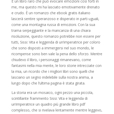
È un libro raro che può evocare emozioni così forti in
me, ma questo mi ha lasciato emotivamente drenato
e crudo. È un romanzo che ebook gratis italiano
lascerà sentire speranzoso e disperato in parti uguali,
come una montagna russa di emozioni. Con la sua
trama serpeggiante e la mancanza di una chiara
risoluzione, questo romanzo potrebbe non essere per
tutti, Sissi: Vita e leggenda di un’imperatrice per coloro
che sono disposti a immergersi nel suo mondo, le
ricompense sono ben vale la pena dello sforzo. Mentre
chiudevo il libro, i personaggi rimanevano, come
fantasmi nella mia mente, le loro storie intrecciate con
la mia, un ricordo che i migliori libri sono quelli che
lasciano un segno indelebile sulla nostra anima, a
lungo dopo che l’ultima pagina è stata girata.
La storia era un mosaico, ogni pezzo una piccola,
scintillante frammento Sissi: Vita e leggenda di
un’imperatrice un quadro più grande libro pdf
complesso, che si rivelava lentamente mentre leggevo,