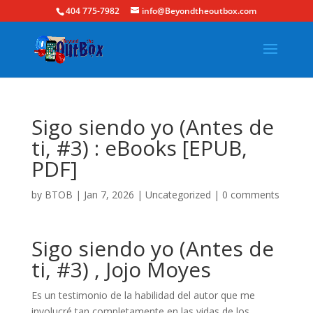
404 775-7982
info@Beyondtheoutbox.com
Sigo siendo yo (Antes de
ti, #3) : eBooks [EPUB,
PDF]
by
BTOB
|
Jan 7, 2026
|
Uncategorized
|
0 comments
Sigo siendo yo (Antes de
ti, #3) , Jojo Moyes
Es un testimonio de la habilidad del autor que me
involucré tan completamente en las vidas de los