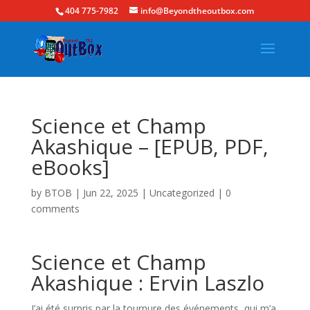
404 775-7982
info@Beyondtheoutbox.com
Science et Champ
Akashique – [EPUB, PDF,
eBooks]
by
BTOB
|
Jun 22, 2025
|
Uncategorized
|
0
comments
Science et Champ
Akashique : Ervin Laszlo
J’ai été surpris par la tournure des événements, qui m’a