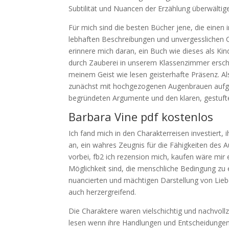
Subtilität und Nuancen der Erzählung überwältig
Für mich sind die besten Bücher jene, die einen 
lebhaften Beschreibungen und unvergesslichen Ch
erinnere mich daran, ein Buch wie dieses als Kin
durch Zauberei in unserem Klassenzimmer erschie
meinem Geist wie lesen geisterhafte Präsenz. Al
zunächst mit hochgezogenen Augenbrauen aufgeno
begründeten Argumente und den klaren, gestuft
Barbara Vine pdf kostenlos
Ich fand mich in den Charakterreisen investiert, 
an, ein wahres Zeugnis für die Fähigkeiten des 
vorbei, fb2 ich rezension mich, kaufen wäre mir 
Möglichkeit sind, die menschliche Bedingung zu e
nuancierten und mächtigen Darstellung von Liebe
auch herzergreifend.
Die Charaktere waren vielschichtig und nachvollzi
lesen wenn ihre Handlungen und Entscheidungen 