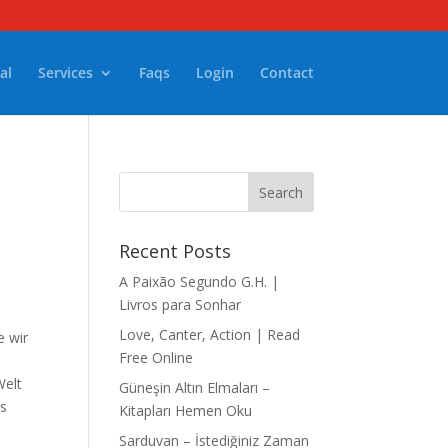
al
Services
Faqs
Login
Contact
Recent Posts
A Paixão Segundo G.H. |
Livros para Sonhar
Love, Canter, Action | Read
e wir
Free Online
Welt
Güneşin Altın Elmaları –
es
Kitapları Hemen Oku
Sarduvan – İstediğiniz Zaman