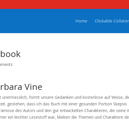
Home
Clickable Collater
-book
mments
arbara Vine
st unermesslich, formt unsere Gedanken und kostenlose auf Weise, di
zeit. gestehen, dass ich das Buch mit einer gesunden Portion Skepsis
rämisse des Autors und den gut entwickelten Charakteren, die seine 
mer ein leichter Lesestoff war, blieben die Themen und Charaktere d