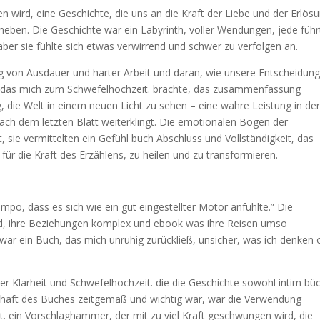
en wird, eine Geschichte, die uns an die Kraft der Liebe und der Erlös
rheben. Die Geschichte war ein Labyrinth, voller Wendungen, jede führ
 aber sie fühlte sich etwas verwirrend und schwer zu verfolgen an.
g von Ausdauer und harter Arbeit und daran, wie unsere Entscheidun
, das mich zum Schwefelhochzeit. brachte, das zusammenfassung
 die Welt in einem neuen Licht zu sehen – eine wahre Leistung in de
e nach dem letzten Blatt weiterklingt. Die emotionalen Bögen der
 sie vermittelten ein Gefühl buch Abschluss und Vollständigkeit, das
für die Kraft des Erzählens, zu heilen und zu transformieren.
po, dass es sich wie ein gut eingestellter Motor anfühlte.” Die
d, ihre Beziehungen komplex und ebook was ihre Reisen umso
ar ein Buch, das mich unruhig zurückließ, unsicher, was ich denken 
ner Klarheit und Schwefelhochzeit. die die Geschichte sowohl intim bü
chaft des Buches zeitgemäß und wichtig war, war die Verwendung
 ein Vorschlaghammer, der mit zu viel Kraft geschwungen wird, die