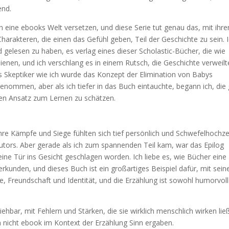
end.
in eine ebooks Welt versetzen, und diese Serie tut genau das, mit ihre
arakteren, die einen das Gefühl geben, Teil der Geschichte zu sein. 
d gelesen zu haben, es verlag eines dieser Scholastic-Bücher, die wie
nen, und ich verschlang es in einem Rutsch, die Geschichte verweilt
s Skeptiker wie ich wurde das Konzept der Elimination von Babys
mmen, aber als ich tiefer in das Buch eintauchte, begann ich, die 
en Ansatz zum Lernen zu schätzen.
ihre Kämpfe und Siege fühlten sich tief persönlich und Schwefelhochzei
Autors. Aber gerade als ich zum spannenden Teil kam, war das Epilog
eine Tür ins Gesicht geschlagen worden. Ich liebe es, wie Bücher eine
rkunden, und dieses Buch ist ein großartiges Beispiel dafür, mit sein
, Freundschaft und Identität, und die Erzählung ist sowohl humorvoll
ehbar, mit Fehlern und Stärken, die sie wirklich menschlich wirken lie
nicht ebook im Kontext der Erzählung Sinn ergaben.