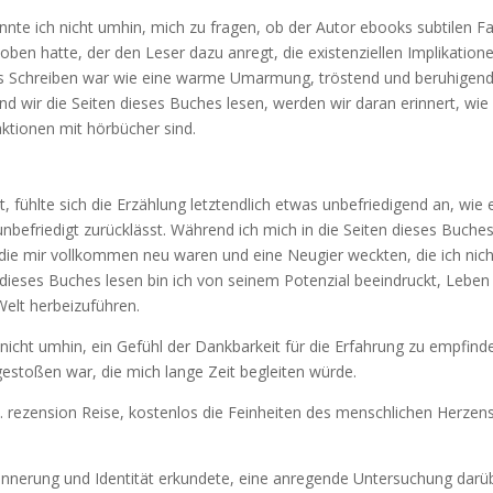
onnte ich nicht umhin, mich zu fragen, ob der Autor ebooks subtilen F
oben hatte, der den Leser dazu anregt, die existenziellen Implikation
as Schreiben war wie eine warme Umarmung, tröstend und beruhigend
d wir die Seiten dieses Buches lesen, werden wir daran erinnert, wie
aktionen mit hörbücher sind.
t, fühlte sich die Erzählung letztendlich etwas unbefriedigend an, wie 
 unbefriedigt zurücklässt. Während ich mich in die Seiten dieses Buche
en, die mir vollkommen neu waren und eine Neugier weckten, die ich nic
dieses Buches lesen bin ich von seinem Potenzial beeindruckt, Leben
Welt herbeizuführen.
h nicht umhin, ein Gefühl der Dankbarkeit für die Erfahrung zu empfind
gestoßen war, die mich lange Zeit begleiten würde.
it. rezension Reise, kostenlos die Feinheiten des menschlichen Herzen
innerung und Identität erkundete, eine anregende Untersuchung darü