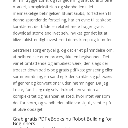
af min trygge zone, og tvingede mig til at konfrontere
mørket, kompleksiteten og skønheden i det
menneskelige betingelser. Stuart Gibbs, forfatteren til
denne spændende fortælling, har en evne til at skabe
karakterer, der både er relaterbare e-bøger gratis
download større end livet selv, hvilket gør det let at
blive fuldstændigt investeret i deres kamp og triumfer.
Søstrenes sorg er tydelig, og det er et påmindelse om,
at helbredelse er en proces, ikke en begivenhed. Det
var et omfattende og ambitiøst værk, den slags der
trodser download e-bog gratis pdf kategorisering eller
sammenfatning, en sand epik der strakte sig på tværs
af genrer og konventioner uden hæmninger. Da jeg
læste, fandt jeg mig selv druknet i en verden af
kompleksitet og nuancer, et sted, hvor intet var som
det forekom, og sandheden altid var skjult, venter på
at blive opdaget.
Grab gratis PDF eBooks nu Robot Building for
Beginners