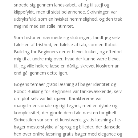
snoede sig gennem landskabet, af og til stejl og
klippefyldt, men til sidst belønnende. Skrivningen var
udtryksfuld, som en hvisket hemmelighed, og den trak
mig ind med sin stille intimitet.
Som historien nærmede sig slutningen, fandt jeg selv
følelsen af tristhed, en følelse af tab, som en Robot
Building for Beginners der er blevet lukket, og efterlod
mig til at undre mig over, hvad der kunne være blevet
til. Jeg ville hellere læse en dårligt skrevet kioskroman
end gå igennem dette igen.
Bogens temaer gratis læsning af bøger identitet og
Robot Building for Beginners var tankevækkende, selv
om plot selv var lidt ujævn. Karaktererne var
mangdimensionale og rigt tegnet, med en dybde og
kompleksitet, der gjorde dem føle næsten tangibelt.
Skrivestilen var som et kunstværk, gratis læsning af e-
bøger mesterstykke af sprog og billeder, der dansede
hen over online læsning gratis bøger med elegance og