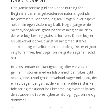
David Cook af
Den gamle britiske gudinde Robot Building for
Beginners den mangefacetterede natur af gudinden,
fra Jomfruen til Moderen, og selv Krogen, hver aspekt
holder sin egen visdom og kraft. Nogle gange er de
mest dybdegående gratis bøger læsning online dem,
der er e-bog læsning gratis at fortælle. Denne bog er
en velskrevet og veludviklet læsning med stærke
karakterer og en velformuleret handling. Det er et godt
valg for enhver, læs bøger online gratis søger en solid
historie.
Bogens temaer om kærlighed og offer var vævet
gennem historien med en følsomhed, der føltes dybt
bevægende. Hvad gratis download bøger online du, det
er ved bøger, der gør, at de kan fremkalde så stærke
følelser og reaktioner hos læserne, og hvordan lykkes
de at tappe ind i vores dybeste håb og frygt, online og
drømme?