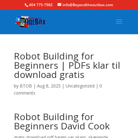
404 775-7982
info@Beyondtheoutbox.com
Robot Building for
Beginners | PDFs klar til
download gratis
by
BTOB
|
Aug 8, 2025
|
Uncategorized
|
0
comments
Robot Building for
Beginners David Cook
gratis download pdf bøger var skarp, skærende