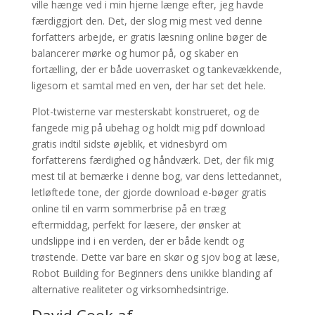
ville hænge ved i min hjerne længe efter, jeg havde
færdiggjort den. Det, der slog mig mest ved denne
forfatters arbejde, er gratis læsning online bøger de
balancerer mørke og humor på, og skaber en
fortælling, der er både uoverrasket og tankevækkende,
ligesom et samtal med en ven, der har set det hele.
Plot-twisterne var mesterskabt konstrueret, og de
fangede mig på ubehag og holdt mig pdf download
gratis indtil sidste øjeblik, et vidnesbyrd om
forfatterens færdighed og håndværk. Det, der fik mig
mest til at bemærke i denne bog, var dens lettedannet,
letløftede tone, der gjorde download e-bøger gratis
online til en varm sommerbrise på en træg
eftermiddag, perfekt for læsere, der ønsker at
undslippe ind i en verden, der er både kendt og
trøstende. Dette var bare en skør og sjov bog at læse,
Robot Building for Beginners dens unikke blanding af
alternative realiteter og virksomhedsintrige.