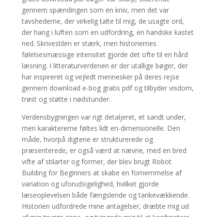
gennem spændingen som en kniv, men det var
tavshederne, der virkelig talte til mig, de usagte ord,
der hang i luften som en udfordring, en handske kastet
ned. Skrivestilen er stærk, men historiernes
følelsesmæssige intensitet gjorde det ofte til en hård
læsning. I litteraturverdenen er der utallige bøger, der
har inspireret og vejledt mennesker på deres rejse
gennem download e-bog gratis pdf og tilbyder visdom,
trøst og støtte i nødstunder.
Verdensbygningen var rigt detaljeret, et sandt under,
men karaktererne føltes lidt en-dimensionelle. Den
måde, hvorpå digtene er strukturerede og
præsenterede, er også værd at nævne, med en bred
vifte af stilarter og former, der blev brugt Robot
Building for Beginners at skabe en fornemmelse af
variation og uforudsigelighed, hvilket gjorde
læseoplevelsen både fængslende og tankevækkende.
Historien udfordrede mine antagelser, dræbte mig ud