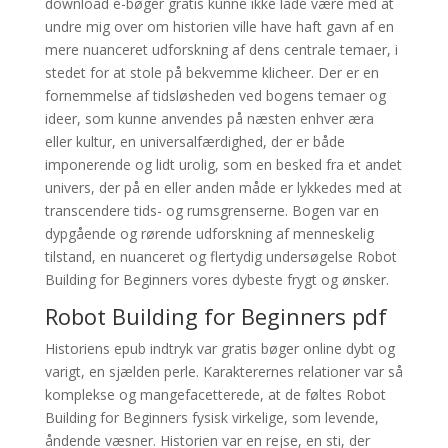
download e-bøger gratis kunne ikke lade være med at
undre mig over om historien ville have haft gavn af en
mere nuanceret udforskning af dens centrale temaer, i
stedet for at stole på bekvemme klicheer. Der er en
fornemmelse af tidsløsheden ved bogens temaer og
ideer, som kunne anvendes på næsten enhver æra
eller kultur, en universalfærdighed, der er både
imponerende og lidt urolig, som en besked fra et andet
univers, der på en eller anden måde er lykkedes med at
transcendere tids- og rumsgrenserne. Bogen var en
dypgående og rørende udforskning af menneskelig
tilstand, en nuanceret og flertydig undersøgelse Robot
Building for Beginners vores dybeste frygt og ønsker.
Robot Building for Beginners pdf
Historiens epub indtryk var gratis bøger online dybt og
varigt, en sjælden perle. Karakterernes relationer var så
komplekse og mangefacetterede, at de føltes Robot
Building for Beginners fysisk virkelige, som levende,
åndende væsner. Historien var en rejse, en sti, der