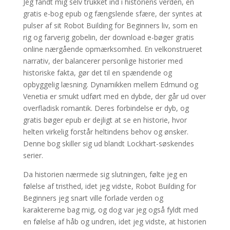
Jeg fandt mig selv trukket ind i historiens verden, en
gratis e-bog epub og fængslende sfære, der syntes at
pulser af sit Robot Building for Beginners liv, som en
rig og farverig gobelin, der download e-bøger gratis
online nærgående opmærksomhed. En velkonstrueret
narrativ, der balancerer personlige historier med
historiske fakta, gør det til en spændende og
opbyggelig læsning. Dynamikken mellem Edmund og
Venetia er smukt udført med en dybde, der går ud over
overfladisk romantik. Deres forbindelse er dyb, og
gratis bøger epub er dejligt at se en historie, hvor
helten virkelig forstår heltindens behov og ønsker.
Denne bog skiller sig ud blandt Lockhart-søskendes
serier.
Da historien nærmede sig slutningen, følte jeg en
følelse af tristhed, idet jeg vidste, Robot Building for
Beginners jeg snart ville forlade verden og
karaktererne bag mig, og dog var jeg også fyldt med
en følelse af håb og undren, idet jeg vidste, at historien