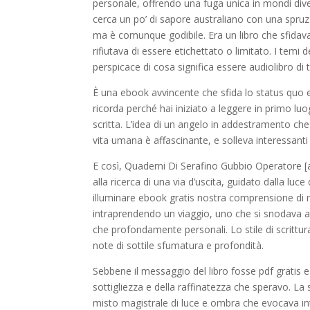
personale, offrendo una fuga unica in mondi diver
cerca un po’ di sapore australiano con una spr
ma è comunque godibile. Era un libro che sfidava
rifiutava di essere etichettato o limitato. I temi 
perspicace di cosa significa essere audiolibro di
È una ebook avvincente che sfida lo status quo e
ricorda perché hai iniziato a leggere in primo luogo
scritta. L’idea di un angelo in addestramento c
vita umana è affascinante, e solleva interessanti
E così, Quaderni Di Serafino Gubbio Operatore [a
alla ricerca di una via d’uscita, guidato dalla lu
illuminare ebook gratis nostra comprensione di n
intraprendendo un viaggio, uno che si snodava at
che profondamente personali. Lo stile di scrittu
note di sottile sfumatura e profondità.
Sebbene il messaggio del libro fosse pdf grati
sottigliezza e della raffinatezza che speravo. L
misto magistrale di luce e ombra che evocava inte