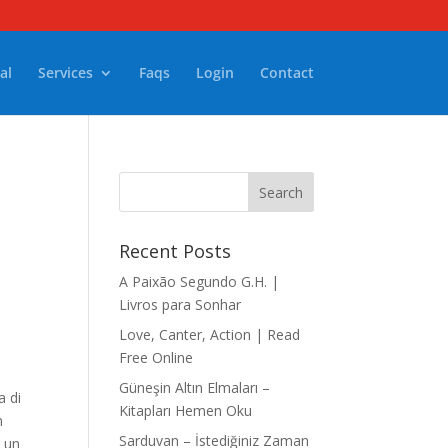
al
Services
Faqs
Login
Contact
Recent Posts
A Paixão Segundo G.H. |
Livros para Sonhar
Love, Canter, Action | Read
Free Online
Güneşin Altın Elmaları –
a di
Kitapları Hemen Oku
n
Sarduvan – İstediğiniz Zaman
i un