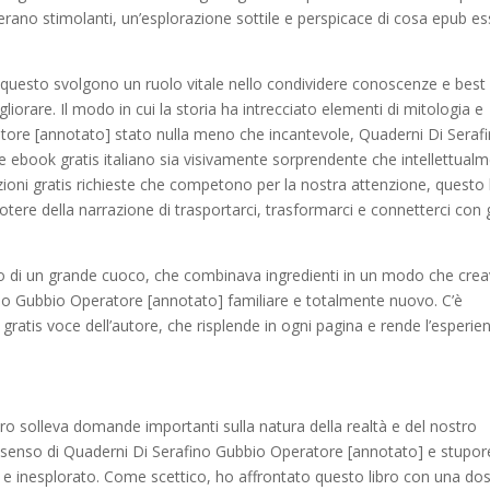
za erano stimolanti, un’esplorazione sottile e perspicace di cosa epub e
me questo svolgono un ruolo vitale nello condividere conoscenze e best
gliorare. Il modo in cui la storia ha intrecciato elementi di mitologia e
tore [annotato] stato nulla meno che incantevole, Quaderni Di Seraf
 ebook gratis italiano sia visivamente sorprendente che intellettual
ioni gratis richieste che competono per la nostra attenzione, questo 
ere della narrazione di trasportarci, trasformarci e connetterci con g
ello di un grande cuoco, che combinava ingredienti in un modo che cre
no Gubbio Operatore [annotato] familiare e totalmente nuovo. C’è
 gratis voce dell’autore, che risplende in ogni pagina e rende l’esperie
ibro solleva domande importanti sulla natura della realtà e del nostro
un senso di Quaderni Di Serafino Gubbio Operatore [annotato] e stupor
 inesplorato. Come scettico, ho affrontato questo libro con una do