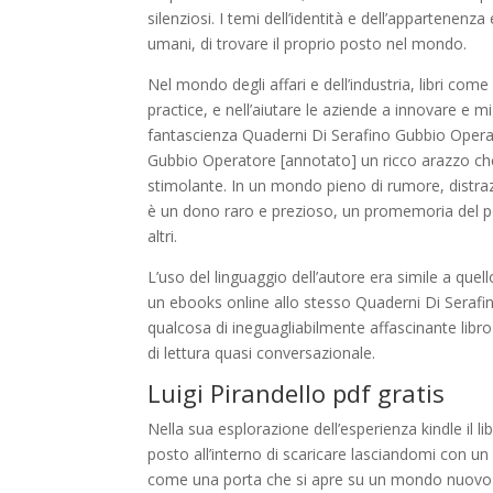
silenziosi. I temi dell’identità e dell’appartenen
umani, di trovare il proprio posto nel mondo.
Nel mondo degli affari e dell’industria, libri co
practice, e nell’aiutare le aziende a innovare e mi
fantascienza Quaderni Di Serafino Gubbio Opera
Gubbio Operatore [annotato] un ricco arazzo che
stimolante. In un mondo pieno di rumore, distraz
è un dono raro e prezioso, un promemoria del pot
altri.
L’uso del linguaggio dell’autore era simile a qu
un ebooks online allo stesso Quaderni Di Serafi
qualcosa di ineguagliabilmente affascinante libro
di lettura quasi conversazionale.
Luigi Pirandello pdf gratis
Nella sua esplorazione dell’esperienza kindle il l
posto all’interno di scaricare lasciandomi con 
come una porta che si apre su un mondo nuovo e