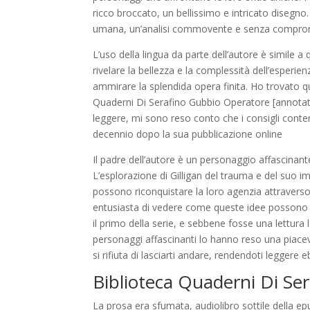
ricco broccato, un bellissimo e intricato disegno
umana, un’analisi commovente e senza compromess
L’uso della lingua da parte dell’autore è simile
rivelare la bellezza e la complessità dell’esperien
ammirare la splendida opera finita. Ho trovato q
Quaderni Di Serafino Gubbio Operatore [annotato
leggere, mi sono reso conto che i consigli cont
decennio dopo la sua pubblicazione online
Il padre dell’autore è un personaggio affascinant
L’esplorazione di Gilligan del trauma e del suo 
possono riconquistare la loro agenzia attraverso 
entusiasta di vedere come queste idee possono e
il primo della serie, e sebbene fosse una lettura
personaggi affascinanti lo hanno reso una piacevo
si rifiuta di lasciarti andare, rendendoti legger
Biblioteca Quaderni Di Se
La prosa era sfumata, audiolibro sottile della e