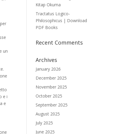
Kitap Okuma
Tractatus Logico-
Philosophicus | Download
 per
PDF Books
osse
Recent Comments
he un
Archives
te.
January 2026
sone
December 2025
November 2025
etto
October 2025
o e i
ra e
September 2025
August 2025
July 2025
June 2025
ione