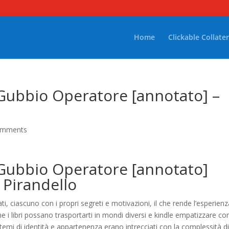
Home
Clickable Collater
Gubbio Operatore [annotato] –
omments
 Gubbio Operatore [annotato]
i Pirandello
i, ciascuno con i propri segreti e motivazioni, il che rende l’esperienz
e i libri possano trasportarti in mondi diversi e kindle empatizzare co
 temi di identità e appartenenza erano intrecciati con la complessità d