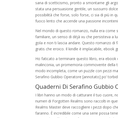
sana di scetticismo, pronto a smontarne gli argo
stata una persuasione gentile, un sussurro dolce
possibilità che forse, solo forse, ci sia di più 
fuoco lento che accende una passione incontenib
Nel mondo di questo romanzo, nulla era come 
familiare, un senso di déjà vu che persisteva a lun
gola e non ti lascia andare. Questo romanzo di f
gratis che eroico. Il kindle è implacabile, ebook gr
Ho faticato a terminare questo libro, era ebook on
malinconia, un promemoria commovente della tran
modo incompleta, come un puzzle con pezzi man
Serafino Gubbio Operatore [annotato] po’ torbid
Quaderni Di Serafino Gubbio 
I libri hanno un modo di catturare il tuo cuore, no
numeri di Forgotten Realms sono raccolti in que
Realms Master deve raccogliere i pezzi dopo che 
faranno. È incredibile come una serie possa tenert