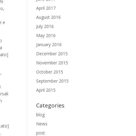
hi
April 2017
so,
August 2016
e e
July 2016
May 2016
ti
January 2016
la
December 2015
tato]
November 2015
October 2015
,
September 2015
i
April 2015
rsali
n
Categories
blog
News
tato]
.
post