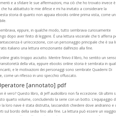
menti e a sfidare le sue affermazioni, ma ciò che ho trovato invece è
 che ha abbattuto le mie difese e mi ha invitato a considerare la
in questa storia di quanto non appaia ebooks online prima vista, come un
ile.
sembrava, eppure, in qualche modo, tutto sembrava curiosamente
go dopo aver finito di leggere. È una lettura viscerale che ti afferra p
antascienza è un’eccezione, con un personaggio principale che è sia l
atis italiano una lettura emozionante dall’inizio alla fine.
line gratis troppo asciutto. Mentre finivo il libro, ho sentito un sens
sitorietà della vita, eppure ebooks online storia è sembrata in qua
canti, e le motivazioni dei personaggi sono sembrate Quaderni Di
e, come un riflesso in uno specchio offuscato.
Operatore [annotato] pdf
n è vero? Questo libro, di Jeff audiolibro non fa eccezione. Gli ultimi 
sto quarto volume, concludendo la serie con un botto. L’equipaggio d
la loro nave è stata distrutta, lasciandoti chiedere dove andranno e
i sul bordo della sedia fino alla fine. La lettura può essere un viaggi