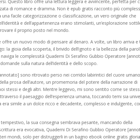
si. Questo libro offre una lettura leggera e avvincente, perfetta per c
uzzata di romance e dramma. Non è epub gratis racconto più comples
 una facile categorizzazione o classificazione, un vero originale che
dell’identità e dell’appartenenza erano stimolanti, un’esplorazione sottil
 trovare il proprio posto nel mondo.
 offre un nuovo modo di pensare al denaro. A volte, un libro arriva e 
: la gioia della scoperta, il brivido dell’ignoto e la bellezza della paro
he naviga le complessità Quaderni Di Serafino Gubbio Operatore [anno
 domande sulla natura dell’identità e dello scopo.
nnotato] sono ritrovato perso nei corridoi labirintici del cuore umano
ce della prosa dell’autore, un promemoria del potere della narrazione di
oi stessi e degli altri. Mentre leggevo, mi sono sentito come se stess
traverso il paesaggio dell’esperienza umana, toccando temi sia unive
ra era simile a un dolce ricco e decadente, complesso e indulgente, co
s e tempestivo, la sua consegna sembrava pesante, mancando della
a scrittura era evocativa, Quaderni Di Serafino Gubbio Operatore [anno
ri mondi, solo per distruggerli in un bagno ebook online gratis gloria