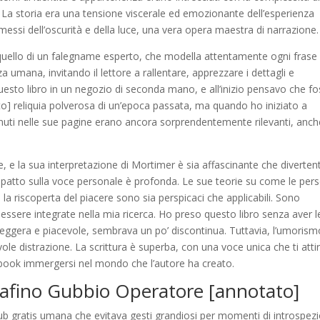
. La storia era una tensione viscerale ed emozionante dell’esperienza
i dell’oscurità e della luce, una vera opera maestra di narrazione.
 a quello di un falegname esperto, che modella attentamente ogni frase
za umana, invitando il lettore a rallentare, apprezzare i dettagli e
uesto libro in un negozio di seconda mano, e all’inizio pensavo che f
] reliquia polverosa di un’epoca passata, ma quando ho iniziato a
enuti nelle sue pagine erano ancora sorprendentemente rilevanti, anc
e, e la sua interpretazione di Mortimer è sia affascinante che diverten
impatto sulla voce personale è profonda. Le sue teorie su come le per
la riscoperta del piacere sono sia perspicaci che applicabili. Sono
ssere integrate nella mia ricerca. Ho preso questo libro senza aver l
 leggera e piacevole, sembrava un po’ discontinua. Tuttavia, l’umorism
le distrazione. La scrittura è superba, con una voce unica che ti atti
e ebook immergersi nel mondo che l’autore ha creato.
rafino Gubbio Operatore [annotato]
pub gratis umana che evitava gesti grandiosi per momenti di introspez