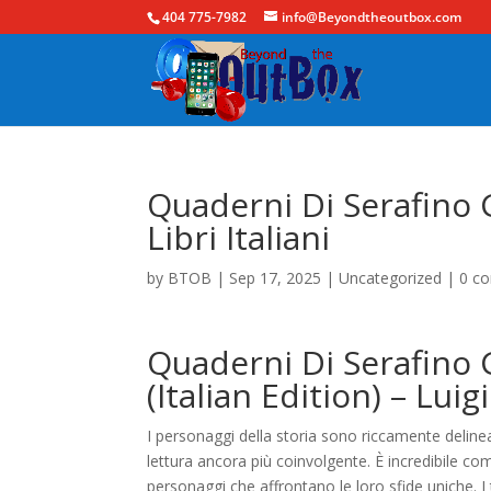
404 775-7982
info@Beyondtheoutbox.com
Quaderni Di Serafino 
Libri Italiani
by
BTOB
|
Sep 17, 2025
|
Uncategorized
|
0 c
Quaderni Di Serafino
(Italian Edition) – Luig
I personaggi della storia sono riccamente delineat
lettura ancora più coinvolgente. È incredibile com
personaggi che affrontano le loro sfide uniche. I