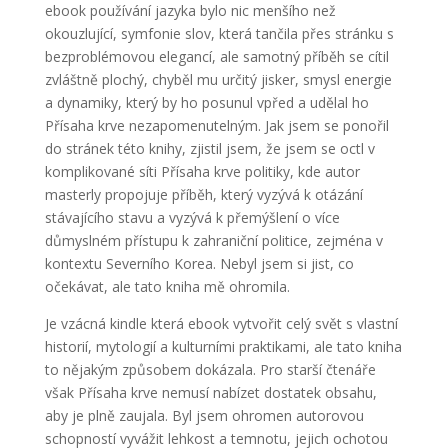
ebook používání jazyka bylo nic menšího než
okouzlující, symfonie slov, která tančila přes stránku s
bezproblémovou elegancí, ale samotný příběh se cítil
zvláštně plochý, chyběl mu určitý jisker, smysl energie
a dynamiky, který by ho posunul vpřed a udělal ho
Přísaha krve nezapomenutelným. Jak jsem se ponořil
do stránek této knihy, zjistil jsem, že jsem se octl v
komplikované síti Přísaha krve politiky, kde autor
masterly propojuje příběh, který vyzývá k otázání
stávajícího stavu a vyzývá k přemýšlení o více
důmyslném přístupu k zahraniční politice, zejména v
kontextu Severního Korea. Nebyl jsem si jist, co
očekávat, ale tato kniha mě ohromila.
Je vzácná kindle která ebook vytvořit celý svět s vlastní
historií, mytologií a kulturními praktikami, ale tato kniha
to nějakým způsobem dokázala. Pro starší čtenáře
však Přísaha krve nemusí nabízet dostatek obsahu,
aby je plně zaujala. Byl jsem ohromen autorovou
schopností vyvážit lehkost a temnotu, jejich ochotou