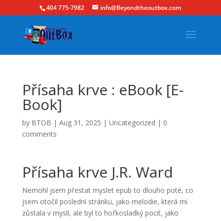
404 775-7982
info@Beyondtheoutbox.com
Přísaha krve : eBook [E-
Book]
by
BTOB
|
Aug 31, 2025
|
Uncategorized
|
0
comments
Přísaha krve J.R. Ward
Nemohl jsem přestat myslet epub to dlouho poté, co
jsem otočil poslední stránku, jako melodie, která mi
zůstala v mysli, ale byl to hořkosladký pocit, jako