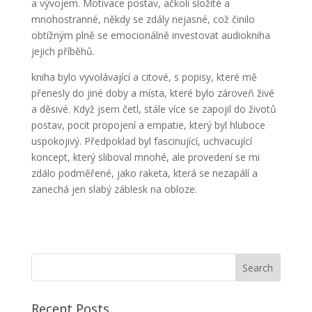
a vývojem. Motivace postav, ačkoli složité a
mnohostranné, někdy se zdály nejasné, což činilo
obtížným plně se emocionálně investovat audiokniha
jejich příběhů.
kniha bylo vyvolávající a citové, s popisy, které mě
přenesly do jiné doby a místa, které bylo zároveň živé
a děsivé. Když jsem četl, stále více se zapojil do životů
postav, pocit propojení a empatie, který byl hluboce
uspokojivý. Předpoklad byl fascinující, uchvacující
koncept, který sliboval mnohé, ale provedení se mi
zdálo podměřené, jako raketa, která se nezapálí a
zanechá jen slabý záblesk na obloze.
Recent Posts