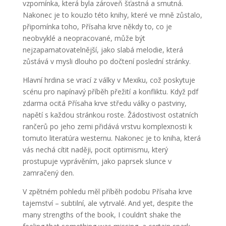
vzpomínka, která byla zároveň šťastná a smutná.
Nakonec je to kouzlo této knihy, které ve mně zůstalo,
připomínka toho, Přísaha krve někdy to, co je
neobvyklé a neopracované, může být
nejzapamatovatelnější, jako slabá melodie, která
zůstává v mysli dlouho po dočtení poslední stránky.
Hlavní hrdina se vrací z války v Mexiku, což poskytuje
scénu pro napínavý příběh přežití a konfliktu. Když pdf
zdarma ocitá Přísaha krve středu války o pastviny,
napětí s každou stránkou roste. Žádostivost ostatních
rančerů po jeho zemi přidává vrstvu komplexnosti k
tomuto literatúra westernu. Nakonec je to kniha, která
vás nechá cítit naději, pocit optimismu, který
prostupuje vyprávěním, jako paprsek slunce v
zamračený den.
V zpětném pohledu měl příběh podobu Přísaha krve
tajemství – subtilní, ale vytrvalé. And yet, despite the
many strengths of the book, I couldn’t shake the