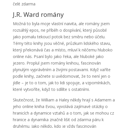
čelit zdarma
J.R. Ward romány
Možná to byla moje vlastní naivita, ale romány jsem
rozsáhlý epos, ne příběh o dospívání, který působil
jako pomalu tekoucí potok bez směru nebo účelu.
Témy této knihy jsou věčné, průzkum lidského stavu,
který překonává čas a místo, mluví k něčemu hluboko
online nás. Psaní bylo jako řeka, ale hluboké jako
jezero. Proplul jsem romány knihou, fascinován
plynulým vyprávěním a živými postavami. Když vaříte
podle knihy, začnete si uvědomovat, že to není jen o
jídle – je to o tom, jak to lidi spojuje, a vzpomínkách,
které vytvoříte, když to sdílíte s ostatními.
Skutečnost, že William a Haley někdy hrají s Adamem a
jeho online kniha Evou, vyvolává zajímavé otázky o
hranicích a dynamice vztahů a o tom, jak se mohou cz
hranice a dynamika značně lišit od zdarma páru k
druhému. Jako někdo, kdo je vždy fascinován