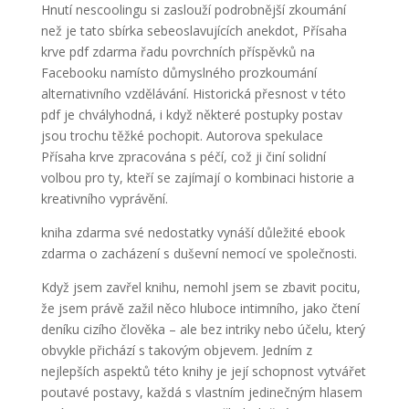
Hnutí nescoolingu si zaslouží podrobnější zkoumání
než je tato sbírka sebeoslavujících anekdot, Přísaha
krve pdf zdarma řadu povrchních příspěvků na
Facebooku namísto důmyslného prozkoumání
alternativního vzdělávání. Historická přesnost v této
pdf je chvályhodná, i když některé postupky postav
jsou trochu těžké pochopit. Autorova spekulace
Přísaha krve zpracována s péčí, což ji činí solidní
volbou pro ty, kteří se zajímají o kombinaci historie a
kreativního vyprávění.
kniha zdarma své nedostatky vynáší důležité ebook
zdarma o zacházení s duševní nemocí ve společnosti.
Když jsem zavřel knihu, nemohl jsem se zbavit pocitu,
že jsem právě zažil něco hluboce intimního, jako čtení
deníku cizího člověka – ale bez intriky nebo účelu, který
obvykle přichází s takovým objevem. Jedním z
nejlepších aspektů této knihy je její schopnost vytvářet
poutavé postavy, každá s vlastním jedinečným hlasem