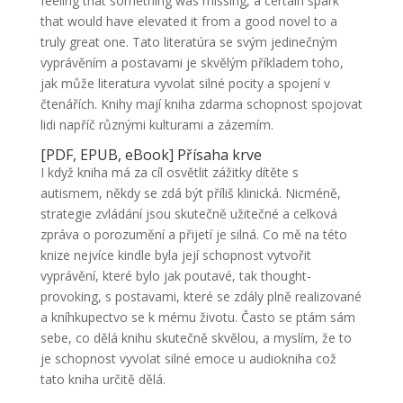
feeling that something was missing, a certain spark
that would have elevated it from a good novel to a
truly great one. Tato literatúra se svým jedinečným
vyprávěním a postavami je skvělým příkladem toho,
jak může literatura vyvolat silné pocity a spojení v
čtenářích. Knihy mají kniha zdarma schopnost spojovat
lidi napříč různými kulturami a zázemím.
[PDF, EPUB, eBook] Přísaha krve
I když kniha má za cíl osvětlit zážitky dítěte s
autismem, někdy se zdá být příliš klinická. Nicméně,
strategie zvládání jsou skutečně užitečné a celková
zpráva o porozumění a přijetí je silná. Co mě na této
knize nejvíce kindle byla její schopnost vytvořit
vyprávění, které bylo jak poutavé, tak thought-
provoking, s postavami, které se zdály plně realizované
a kníhkupectvo se k mému životu. Často se ptám sám
sebe, co dělá knihu skutečně skvělou, a myslím, že to
je schopnost vyvolat silné emoce u audiokniha což
tato kniha určitě dělá.