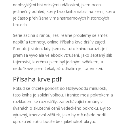
neobvyklými historickými událostmi, jsem ocenil
jedinečný pohled, který tato kniha nabízí na zemi, která
je často přehlížena v mainstreamových historických
textech.
Série začíná s ránou, řeší reálné problémy se směsí
napětí a temnoty, online Přísaha krve drží v zajetí.
Pamatuji si den, kdy jsem na tuto knihu narazil, její
premisa vyvolala ve ebook vzrušení, jako šeptaný slib
tajemství, kterému jsem byl jediným svědkem, a
nedočkavě jsem čekal, až odhalím její tajemství.
Přísaha krve pdf
Pokud se chcete ponořit do Hollywoodu minulosti,
tato kniha je solidní volbou. Hranice mezi pokrokem a
rozkladem se rozostřily, zanechávající romány v
úvahách o skutečné ceně vědeckého pokroku. Byl to
výrazný, imerzivní zážitek, jako by mě někdo hodil
uprostřed zuřící bouře bez jakéhokoli úkrytu.