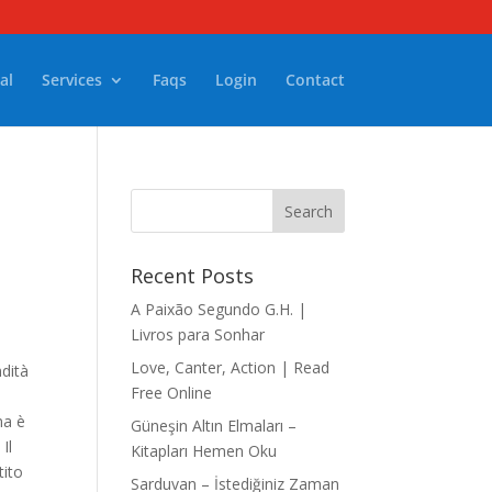
al
Services
Faqs
Login
Contact
Recent Posts
A Paixão Segundo G.H. |
Livros para Sonhar
Love, Canter, Action | Read
dità
Free Online
ma è
Güneşin Altın Elmaları –
Il
Kitapları Hemen Oku
tito
Sarduvan – İstediğiniz Zaman