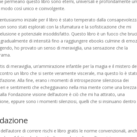
za che permeano questo libro sono eterni, universali e profondamente u
 in modo così unico e coinvolgente.
’entusiasmo iniziale per il libro è stato temperato dalla consapevolez
non sono stati esplorati con la sfumatura e la sofisticazione che mi
elusione e potenziale insoddisfatto. Questo libro è un fuoco che bruc
 gradualmente di intensità fino a raggiungere ebooks culmine di emo
Leggendo, ho provato un senso di meraviglia, una sensazione che la
trama.
s di meraviglia, un’ammirazione infantile per la magia e il mistero de
contro un libro che si sente veramente viscerale, ma questo lo è stat
d’azione. Alla fine, erano i momenti di introspezione silenziosa dei
ieri e sentimenti che echeggiavano nella mia mente come una brezza
 alla Fondazione visione dell’autore è ciò che mi ha attirato, una
ione, eppure sono i momenti silenziosi, quelli che si insinuano dentro 
ndazione
ll’autore di correre rischi e libro gratis le norme convenzionali, anc