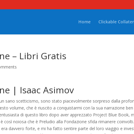
Home
Clickable Collater
ne – Libri Gratis
omments
one | Isaac Asimov
 un sano scetticismo, sono stato piacevolmente sorpreso dalla profon
esto volume, che è riuscito a conquistarmi con la sua narrazione ben
entusiasta di questo libro dopo aver apprezzato Project Blue Book, 
k è così noiosa che è Preludio alla Fondazione sfida rimanere coinvolti. 
ra davvero forte, e mi ha fatto sentire parte del loro viaggio e inves