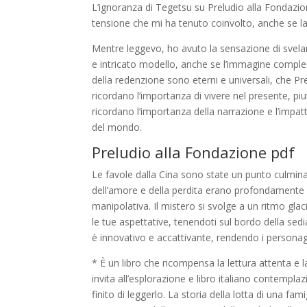
L’ignoranza di Tegetsu su Preludio alla Fondazion
tensione che mi ha tenuto coinvolto, anche se la
Mentre leggevo, ho avuto la sensazione di svelar
e intricato modello, anche se l’immagine comple
della redenzione sono eterni e universali, che Pr
ricordano l’importanza di vivere nel presente, p
ricordano l’importanza della narrazione e l’impa
del mondo.
Preludio alla Fondazione pdf
Le favole dalla Cina sono state un punto culmina
dell’amore e della perdita erano profondamente 
manipolativa. Il mistero si svolge a un ritmo glac
le tue aspettative, tenendoti sul bordo della sedi
è innovativo e accattivante, rendendo i personag
* È un libro che ricompensa la lettura attenta e l
invita all’esplorazione e libro italiano contempl
finito di leggerlo. La storia della lotta di una f