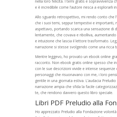
nella loro felicità. I temi gratis e sopravviven
e è incredibile come l’autore riesca a esplorarli
Allo sguardo retrospettivo, mi rendo conto che l
che i suoi temi, seppur tempestivi e importanti, 
aspettavo, portando scarica una sensazione di d
lentamente, che covava e ribolliva, aumentando
e intuizione che lascia il lettore trasformato. 
narrazione si stesse svolgendo come una ricca 
Mentre leggevo, ho provato un ebook online grati
racconto. Non ebook gratis online spesso che in
con le sue descrizioni vivide e intense sequenze 
personaggi che risuonavano con me, i loro pens
gentile in una giornata estiva. L’audacia Preludio
narrazione ampia che sfida la facile categorizzaz
te, che rendono davvero questo libro speciale.
Libri PDF Preludio alla Fo
Ho apprezzato Preludio alla Fondazione volontà de