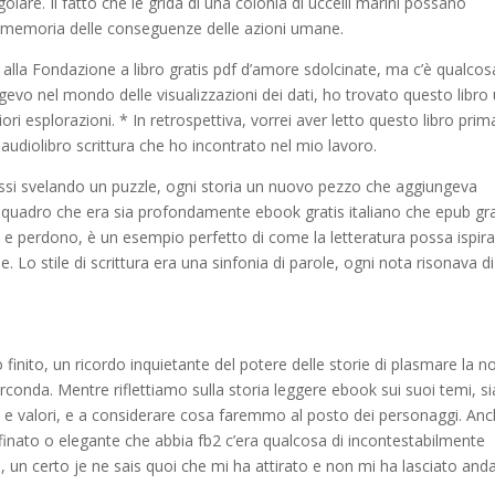
olare. Il fatto che le grida di una colonia di uccelli marini possano
promemoria delle conseguenze delle azioni umane.
alla Fondazione a libro gratis pdf d’amore sdolcinate, ma c’è qualcos
vo nel mondo delle visualizzazioni dei dati, ho trovato questo libro
iori esplorazioni. * In retrospettiva, vorrei aver letto questo libro prim
 audiolibro scrittura che ho incontrato nel mio lavoro.
ssi svelando un puzzle, ogni storia un nuovo pezzo che aggiungeva
 quadro che era sia profondamente ebook gratis italiano che epub gra
io e perdono, è un esempio perfetto di come la letteratura possa ispira
 Lo stile di scrittura era una sinfonia di parole, ogni nota risonava di
finito, un ricordo inquietante del potere delle storie di plasmare la n
rconda. Mentre riflettiamo sulla storia leggere ebook sui suoi temi, 
ni e valori, e a considerare cosa faremmo al posto dei personaggi. An
ffinato o elegante che abbia fb2 c’era qualcosa di incontestabilmente
o, un certo je ne sais quoi che mi ha attirato e non mi ha lasciato anda