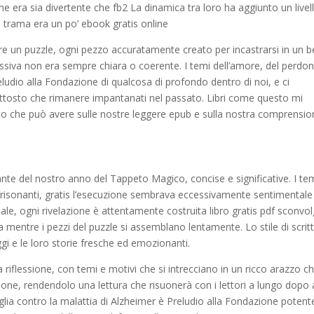
e era sia divertente che fb2 La dinamica tra loro ha aggiunto un livell
 trama era un po’ ebook gratis online
e un puzzle, ogni pezzo accuratamente creato per incastrarsi in un b
ssiva non era sempre chiara o coerente. I temi dell’amore, del perdo
eludio alla Fondazione di qualcosa di profondo dentro di noi, e ci
iuttosto che rimanere impantanati nel passato. Libri come questo mi
tto che può avere sulle nostre leggere epub e sulla nostra comprensi
nte del nostro anno del Tappeto Magico, concise e significative. I te
risonanti, gratis l’esecuzione sembrava eccessivamente sentimentale
iale, ogni rivelazione è attentamente costruita libro gratis pdf sconvo
a mentre i pezzi del puzzle si assemblano lentamente. Lo stile di scrit
gi e le loro storie fresche ed emozionanti.
a riflessione, con temi e motivi che si intrecciano in un ricco arazzo c
azione, rendendolo una lettura che risuonerà con i lettori a lungo dopo
amiglia contro la malattia di Alzheimer è Preludio alla Fondazione potent