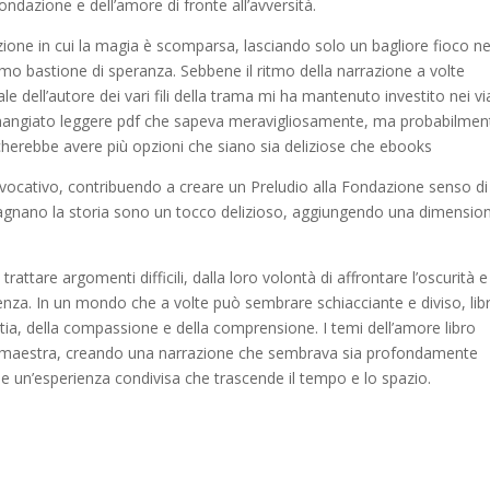
ndazione e dell’amore di fronte all’avversità.
zione in cui la magia è scomparsa, lasciando solo un bagliore fioco ne
imo bastione di speranza. Sebbene il ritmo della narrazione a volte
e dell’autore dei vari fili della trama mi ha mantenuto investito nei vi
ho mangiato leggere pdf che sapeva meravigliosamente, ma probabilmen
cherebbe avere più opzioni che siano sia deliziose che ebooks
 evocativo, contribuendo a creare un Preludio alla Fondazione senso di
agnano la storia sono un tocco delizioso, aggiungendo una dimensio
rattare argomenti difficili, dalla loro volontà di affrontare l’oscurità e
nza. In un mondo che a volte può sembrare schiacciante e diviso, libr
ia, della compassione e della comprensione. I temi dell’amore libro
ano maestra, creando una narrazione che sembrava sia profondamente
e un’esperienza condivisa che trascende il tempo e lo spazio.