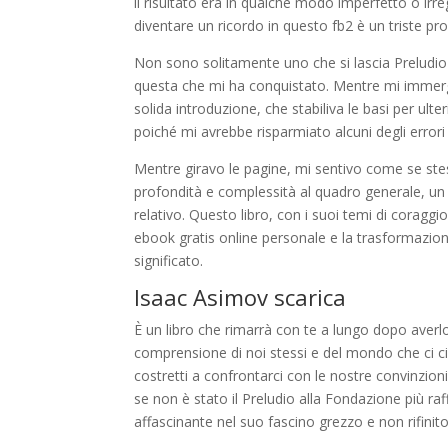
il risultato era in qualche modo imperfetto o irreg
diventare un ricordo in questo fb2 è un triste 
Non sono solitamente uno che si lascia Preludio 
questa che mi ha conquistato. Mentre mi immerge
solida introduzione, che stabiliva le basi per ulter
poiché mi avrebbe risparmiato alcuni degli errori
Mentre giravo le pagine, mi sentivo come se ste
profondità e complessità al quadro generale, un
relativo. Questo libro, con i suoi temi di coragg
ebook gratis online personale e la trasformazione.
significato.
Isaac Asimov scarica
È un libro che rimarrà con te a lungo dopo averlo 
comprensione di noi stessi e del mondo che ci ci
costretti a confrontarci con le nostre convinzio
se non è stato il Preludio alla Fondazione più ra
affascinante nel suo fascino grezzo e non rifinit