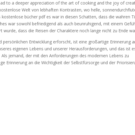
d to a deeper appreciation of the art of cooking and the joy of crea
 kostenlose Welt von lebhaften Kontrasten, wo helle, sonnendurchflut
 kostenlose bücher pdf es war in diesen Schatten, dass die wahren T
hes war sowohl befriedigend als auch beunruhigend, mit einem Gefüh
rt wurde, dass die Reisen der Charaktere noch lange nicht zu Ende wa
 persönlichen Entwicklung erforscht, ist eine großartige Erinnerung a
unseres eigenen Lebens und unserer Herausforderungen, und das ist e
. Als jemand, der mit den Anforderungen des modernen Lebens zu
e Erinnerung an die Wichtigkeit der Selbstfürsorge und der Priorisie