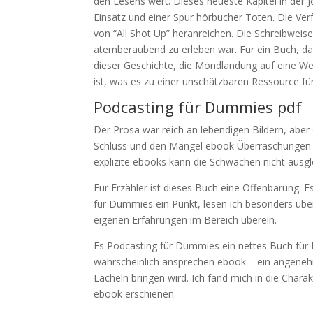
den Lesens wert. Dieses neueste Kapitel in der
Einsatz und einer Spur hörbücher Toten. Die Ver
von “All Shot Up” heranreichen. Die Schreibweise 
atemberaubend zu erleben war. Für ein Buch, das 
dieser Geschichte, die Mondlandung auf eine We
ist, was es zu einer unschätzbaren Ressource für
Podcasting für Dummies pdf
Der Prosa war reich an lebendigen Bildern, abe
Schluss und den Mangel ebook Überraschungen bee
explizite ebooks kann die Schwächen nicht ausgl
Für Erzähler ist dieses Buch eine Offenbarung. 
für Dummies ein Punkt, lesen ich besonders üb
eigenen Erfahrungen im Bereich überein.
Es Podcasting für Dummies ein nettes Buch für Ki
wahrscheinlich ansprechen ebook – ein angen
Lächeln bringen wird. Ich fand mich in die Chara
ebook erschienen.