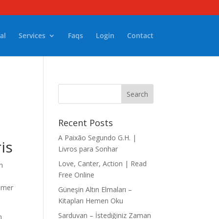
al
Services
Faqs
Login
Contact
Recent Posts
A Paixão Segundo G.H. |
is
Livros para Sonhar
Love, Canter, Action | Read
n
Free Online
immer
Güneşin Altın Elmaları –
Kitapları Hemen Oku
Sarduvan – İstediğiniz Zaman
n