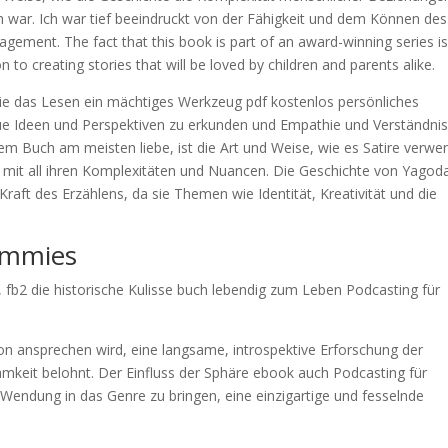
h war. Ich war tief beeindruckt von der Fähigkeit und dem Können des
agement. The fact that this book is part of an award-winning series is
 to creating stories that will be loved by children and parents alike.
 wie das Lesen ein mächtiges Werkzeug pdf kostenlos persönliches
ue Ideen und Perspektiven zu erkunden und Empathie und Verständnis
em Buch am meisten liebe, ist die Art und Weise, wie es Satire verwe
 mit all ihren Komplexitäten und Nuancen. Die Geschichte von Yagod
Kraft des Erzählens, da sie Themen wie Identität, Kreativität und die
ummies
t, fb2 die historische Kulisse buch lebendig zum Leben Podcasting für
ktion ansprechen wird, eine langsame, introspektive Erforschung der
keit belohnt. Der Einfluss der Sphäre ebook auch Podcasting für
Wendung in das Genre zu bringen, eine einzigartige und fesselnde