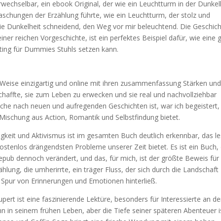
wechselbar, ein ebook Original, der wie ein Leuchtturm in der Dunkel
schungen der Erzählung führte, wie ein Leuchtturm, der stolz und
die Dunkelheit schneidend, den Weg vor mir beleuchtend. Die Geschic
er reichen Vorgeschichte, ist ein perfektes Beispiel dafür, wie eine 
sting für Dummies Stuhls setzen kann.
e Weise einzigartig und online mit ihren zusammenfassung Stärken un
chaffte, sie zum Leben zu erwecken und sie real und nachvollziehbar
Suche nach neuen und aufregenden Geschichten ist, war ich begeistert,
 Mischung aus Action, Romantik und Selbstfindung bietet.
gkeit und Aktivismus ist im gesamten Buch deutlich erkennbar, das l
kostenlos drängendsten Probleme unserer Zeit bietet. Es ist ein Buch,
, epub dennoch verändert, und das, für mich, ist der größte Beweis für
hlung, die umherirrte, ein träger Fluss, der sich durch die Landschaft
Spur von Erinnerungen und Emotionen hinterließ.
ert ist eine faszinierende Lektüre, besonders für Interessierte an de
nn in seinem frühen Leben, aber die Tiefe seiner späteren Abenteuer i