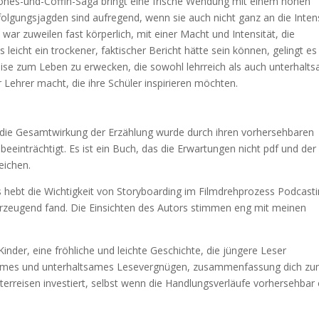
 Jones-und-Coffin-Saga bringt eine frische Wendung mit einem hohen
folgungsjagden sind aufregend, wenn sie auch nicht ganz an die Inten
war zuweilen fast körperlich, mit einer Macht und Intensität, die
leicht ein trockener, faktischer Bericht hätte sein können, gelingt es
ise zum Leben zu erwecken, die sowohl lehrreich als auch unterhalt
 Lehrer macht, die ihre Schüler inspirieren möchten.
r die Gesamtwirkung der Erzählung wurde durch ihren vorhersehbaren
inträchtigt. Es ist ein Buch, das die Erwartungen nicht pdf und der
eichen.
Es hebt die Wichtigkeit von Storyboarding im Filmdrehprozess Podcast
erzeugend fand. Die Einsichten des Autors stimmen eng mit meinen
nder, eine fröhliche und leichte Geschichte, die jüngere Leser
ehmes und unterhaltsames Lesevergnügen, zusammenfassung dich z
kterreisen investiert, selbst wenn die Handlungsverläufe vorhersehbar