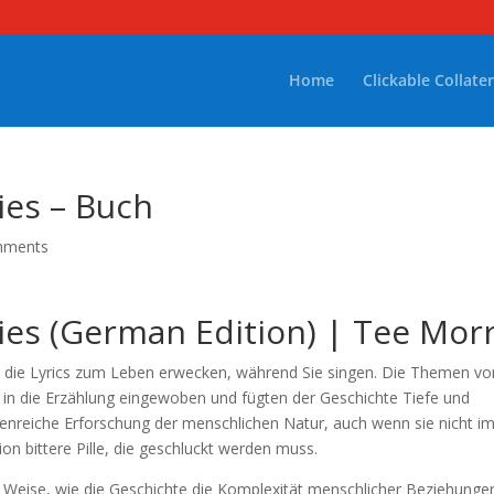
Home
Clickable Collater
es – Buch
mments
es (German Edition) | Tee Morr
sie die Lyrics zum Leben erwecken, während Sie singen. Die Themen vo
in die Erzählung eingewoben und fügten der Geschichte Tiefe und
enreiche Erforschung der menschlichen Natur, auch wenn sie nicht 
ion bittere Pille, die geschluckt werden muss.
 Weise, wie die Geschichte die Komplexität menschlicher Beziehunge