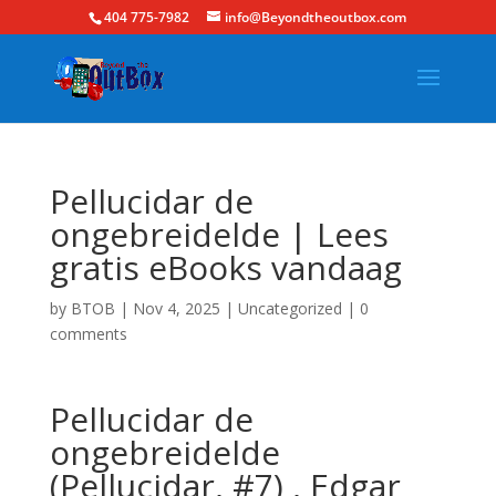
404 775-7982
info@Beyondtheoutbox.com
Pellucidar de
ongebreidelde | Lees
gratis eBooks vandaag
by
BTOB
|
Nov 4, 2025
|
Uncategorized
|
0
comments
Pellucidar de
ongebreidelde
(Pellucidar, #7) , Edgar