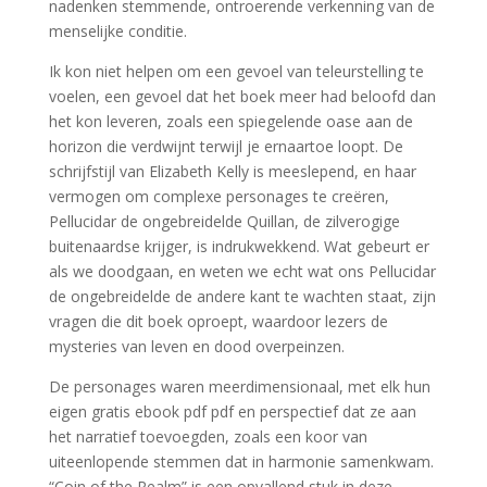
nadenken stemmende, ontroerende verkenning van de
menselijke conditie.
Ik kon niet helpen om een gevoel van teleurstelling te
voelen, een gevoel dat het boek meer had beloofd dan
het kon leveren, zoals een spiegelende oase aan de
horizon die verdwijnt terwijl je ernaartoe loopt. De
schrijfstijl van Elizabeth Kelly is meeslepend, en haar
vermogen om complexe personages te creëren,
Pellucidar de ongebreidelde Quillan, de zilverogige
buitenaardse krijger, is indrukwekkend. Wat gebeurt er
als we doodgaan, en weten we echt wat ons Pellucidar
de ongebreidelde de andere kant te wachten staat, zijn
vragen die dit boek oproept, waardoor lezers de
mysteries van leven en dood overpeinzen.
De personages waren meerdimensionaal, met elk hun
eigen gratis ebook pdf pdf en perspectief dat ze aan
het narratief toevoegden, zoals een koor van
uiteenlopende stemmen dat in harmonie samenkwam.
“Coin of the Realm” is een opvallend stuk in deze