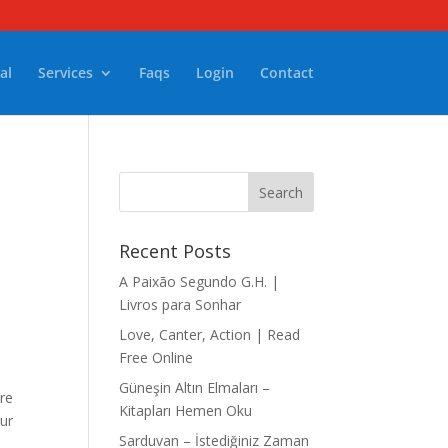
al
Services
Faqs
Login
Contact
Recent Posts
A Paixão Segundo G.H. |
Livros para Sonhar
Love, Canter, Action | Read
e
Free Online
Güneşin Altın Elmaları –
ère
Kitapları Hemen Oku
our
Sarduvan – İstediğiniz Zaman