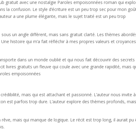
epub gratuit avec une nostalgie Paroles empoisonnées roman qui explo
ans la confusion. Le style d’écriture est un peu trop sec pour mon goû
’auteur a une plume élégante, mais le sujet traité est un peu trop
e sous un angle différent, mais sans gratuit clarté. Les thèmes abordé
. Une histoire qui m’a fait réfléchir à mes propres valeurs et croyances
ransporte dans un monde oublié et qui nous fait découvrir des secrets
t livres gratuits un fleuve qui coule avec une grande rapidité, mais q
aroles empoisonnées
crédibilité, mais qui est attachant et passionné. L’auteur nous invite à
 leçon est parfois trop dure. L’auteur explore des thèmes profonds, mai
êve, mais qui manque de logique. Le récit est trop long, il aurait pu 
is.