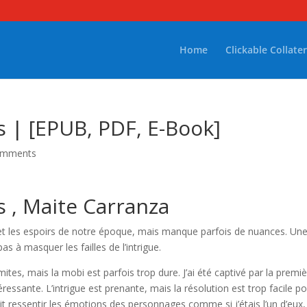
Home
Clickable Collater
 | [EPUB, PDF, E-Book]
omments
 , Maite Carranza
gne et les espoirs de notre époque, mais manque parfois de nuances. Un
as à masquer les failles de l’intrigue.
imites, mais la mobi est parfois trop dure. J’ai été captivé par la premi
téressante. L’intrigue est prenante, mais la résolution est trop facile p
it ressentir les émotions des personnages comme si j’étais l’un d’eux,