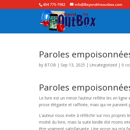
404 775-7982
info@Beyondtheoutbox.com
Paroles empoisonnées
by
BTOB
|
Sep 13, 2025
|
Uncategorized
|
0 c
Paroles empoisonnées
Le livre est un miroir l’auteur reflète les en li
prose élégante et raffinée, mais qui ne parvient p
L’auteur nous invite à réfléchir sur nos propres l
moitié du livre, mais la suite kindle été moins in
être vraiment satisfaisante. Une prose qui m’a fa