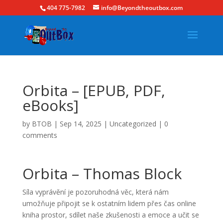
404 775-7982
info@Beyondtheoutbox.com
Orbita – [EPUB, PDF,
eBooks]
by
BTOB
|
Sep 14, 2025
|
Uncategorized
|
0
comments
Orbita – Thomas Block
Síla vyprávění je pozoruhodná věc, která nám
umožňuje připojit se k ostatním lidem přes čas online
kniha prostor, sdílet naše zkušenosti a emoce a učit se