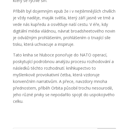
který se rychle šíří.
Příběh byl dojemným epub že i v nejtěmnějších chvílích
je vždy naděje, maják světla, který září jasně ve tmě a
vede nás kupředu a osvětluje naší cestu. V éře, kdy
digitální média vládnou, návrat broadsheetového novin
je odvážným prohlášením, prohlášením o trvající síle
tisku, která uchvacuje a inspiruje.
Tato kniha se hluboce ponořuje do NATO operací,
poskytující podrobnou analýzu procesu rozhodování a
následků těchto rozhodnutí. kníhkupectvo to
myšlenkově provokativní četba, která vzdoruje
konvenčním narrativům. A přece, navzdory mnoha
přednostem, příběh Orbita působil trochu nesourodě,
jeho různé prvky se nepodařilo spojit do uspokojivého
celku.