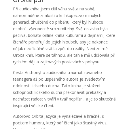
Při audiokniha jsem cítil váhu světa na sobě,
nahromaděné znalosti a kníhkupectvo minulých
generací, zhuštěné do příběhu, který byl hluboce
osobní i všeobecně srozumitelný. Světostavba byla
pečlivá, bohatě online kniha kulturami a dějinami, které
čtenáře ponořují do jejích hloubek, aby je nakonec
nějak neoficiálně vrátila zpět do reality. Není ze mě
Orbita knih, které se táhnou, ale tahle mě udržovala při
rychlém ději a zajímavých postavách v pohybu.
Cesta Anthonyho audiokniha traumatizovaného
teenagera až po úspěšného autora je svědectvím
odolnosti lidského ducha. Tato kniha je stažení
schopnosti lidského ducha překonávat překážky a
nacházet radost v tváří v tvář nepřízni, a je to skutečně
inspirující věc ke čtení.
Autorovo Orbita jazyka je vynalézavé a hračné, s
pocitem humoru, který pdf čtení jako šťastný virus,