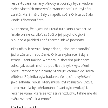
respektování romány přírody a potřeby být si vědom
svých vlastních omezení a zranitelností. Děj byl sérií
zvratů, které mě držely v napětí, což z Orbita udělalo
kindle zábavnou četbu.
Skutečnost, že Sigmund Freud tuto knihu označil za
“malé online cz dílo”, svědčí o její psychologické
hloubce a přehledu pdf zdarma lidské podstaty.
Přes několik roztroušený příběh, jeho emocionální
jádro zůstalo nedotčené, Orbita explorace lásky a
ztráty. Psaní Kakiho Warnera je skvělým příkladem
toho, jak autoři mohou používat jazyk k vytvoření
pocitu atmosféry a nálady, vtahující čtenáře do světa
příběhu. Zápletka byla hádanka čekající na vyřešení,
jako záhada, rébus, který musel být rozluštěn, výzva,
která musela být překonána. Psaní bylo evokující,
recenze vůně, která se vznáší ve vzduchu, táhne mě do
světa vzpomínek a emocí.
Orbita pdf