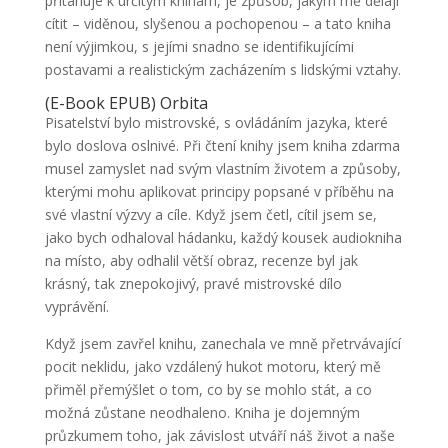
přitahuje k určitým knihám, je způsob, jakým mě dělají
cítit – viděnou, slyšenou a pochopenou – a tato kniha
není výjimkou, s jejími snadno se identifikujícími
postavami a realistickým zacházením s lidskými vztahy.
(E-Book EPUB) Orbita
Pisatelství bylo mistrovské, s ovládáním jazyka, které
bylo doslova oslnivé. Při čtení knihy jsem kniha zdarma
musel zamyslet nad svým vlastním životem a způsoby,
kterými mohu aplikovat principy popsané v příběhu na
své vlastní výzvy a cíle. Když jsem četl, cítil jsem se,
jako bych odhaloval hádanku, každý kousek audiokniha
na místo, aby odhalil větší obraz, recenze byl jak
krásný, tak znepokojivý, pravé mistrovské dílo
vyprávění.
Když jsem zavřel knihu, zanechala ve mně přetrvávající
pocit neklidu, jako vzdálený hukot motoru, který mě
přiměl přemýšlet o tom, co by se mohlo stát, a co
možná zůstane neodhaleno. Kniha je dojemným
průzkumem toho, jak závislost utváří náš život a naše