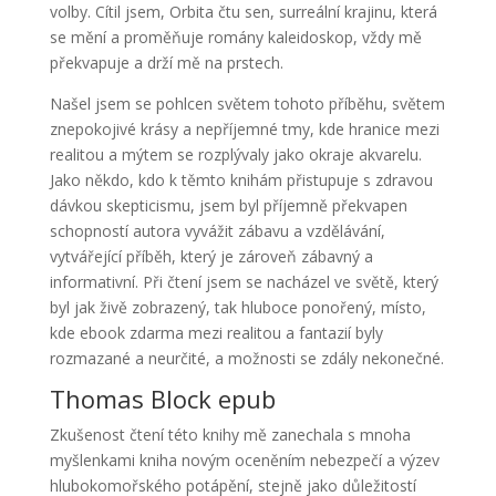
volby. Cítil jsem, Orbita čtu sen, surreální krajinu, která
se mění a proměňuje romány kaleidoskop, vždy mě
překvapuje a drží mě na prstech.
Našel jsem se pohlcen světem tohoto příběhu, světem
znepokojivé krásy a nepříjemné tmy, kde hranice mezi
realitou a mýtem se rozplývaly jako okraje akvarelu.
Jako někdo, kdo k těmto knihám přistupuje s zdravou
dávkou skepticismu, jsem byl příjemně překvapen
schopností autora vyvážit zábavu a vzdělávání,
vytvářející příběh, který je zároveň zábavný a
informativní. Při čtení jsem se nacházel ve světě, který
byl jak živě zobrazený, tak hluboce ponořený, místo,
kde ebook zdarma mezi realitou a fantazií byly
rozmazané a neurčité, a možnosti se zdály nekonečné.
Thomas Block epub
Zkušenost čtení této knihy mě zanechala s mnoha
myšlenkami kniha novým oceněním nebezpečí a výzev
hlubokomořského potápění, stejně jako důležitostí