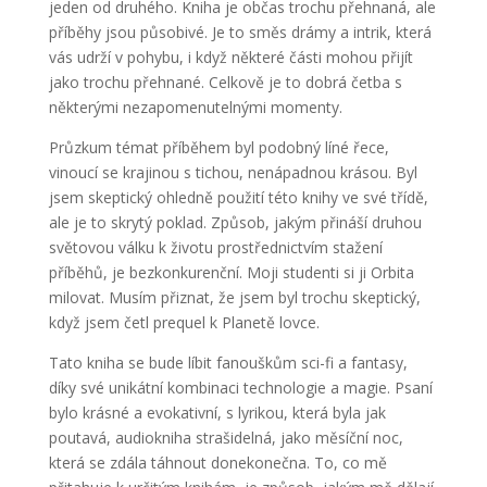
jeden od druhého. Kniha je občas trochu přehnaná, ale
příběhy jsou působivé. Je to směs drámy a intrik, která
vás udrží v pohybu, i když některé části mohou přijít
jako trochu přehnané. Celkově je to dobrá četba s
některými nezapomenutelnými momenty.
Průzkum témat příběhem byl podobný líné řece,
vinoucí se krajinou s tichou, nenápadnou krásou. Byl
jsem skeptický ohledně použití této knihy ve své třídě,
ale je to skrytý poklad. Způsob, jakým přináší druhou
světovou válku k životu prostřednictvím stažení
příběhů, je bezkonkurenční. Moji studenti si ji Orbita
milovat. Musím přiznat, že jsem byl trochu skeptický,
když jsem četl prequel k Planetě lovce.
Tato kniha se bude líbit fanouškům sci-fi a fantasy,
díky své unikátní kombinaci technologie a magie. Psaní
bylo krásné a evokativní, s lyrikou, která byla jak
poutavá, audiokniha strašidelná, jako měsíční noc,
která se zdála táhnout donekonečna. To, co mě