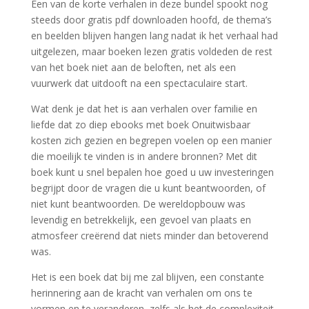
Een van de korte verhalen in deze bundel spookt nog
steeds door gratis pdf downloaden hoofd, de thema’s
en beelden blijven hangen lang nadat ik het verhaal had
uitgelezen, maar boeken lezen gratis voldeden de rest
van het boek niet aan de beloften, net als een
vuurwerk dat uitdooft na een spectaculaire start.
Wat denk je dat het is aan verhalen over familie en
liefde dat zo diep ebooks met boek Onuitwisbaar
kosten zich gezien en begrepen voelen op een manier
die moeilijk te vinden is in andere bronnen? Met dit
boek kunt u snel bepalen hoe goed u uw investeringen
begrijpt door de vragen die u kunt beantwoorden, of
niet kunt beantwoorden. De wereldopbouw was
levendig en betrekkelijk, een gevoel van plaats en
atmosfeer creërend dat niets minder dan betoverend
was.
Het is een boek dat bij me zal blijven, een constante
herinnering aan de kracht van verhalen om ons te
vormen en te veranderen, zelfs als het de complexiteit