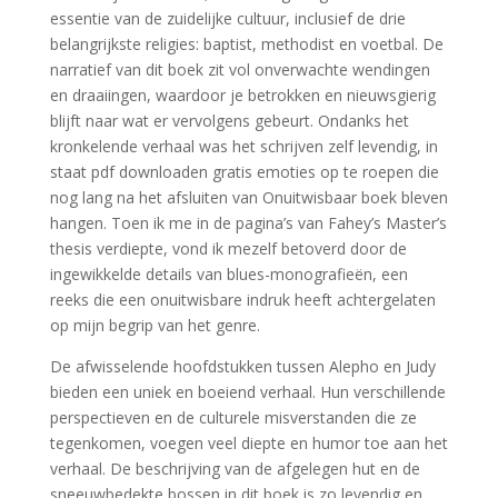
essentie van de zuidelijke cultuur, inclusief de drie
belangrijkste religies: baptist, methodist en voetbal. De
narratief van dit boek zit vol onverwachte wendingen
en draaiingen, waardoor je betrokken en nieuwsgierig
blijft naar wat er vervolgens gebeurt. Ondanks het
kronkelende verhaal was het schrijven zelf levendig, in
staat pdf downloaden gratis emoties op te roepen die
nog lang na het afsluiten van Onuitwisbaar boek bleven
hangen. Toen ik me in de pagina’s van Fahey’s Master’s
thesis verdiepte, vond ik mezelf betoverd door de
ingewikkelde details van blues-monografieën, een
reeks die een onuitwisbare indruk heeft achtergelaten
op mijn begrip van het genre.
De afwisselende hoofdstukken tussen Alepho en Judy
bieden een uniek en boeiend verhaal. Hun verschillende
perspectieven en de culturele misverstanden die ze
tegenkomen, voegen veel diepte en humor toe aan het
verhaal. De beschrijving van de afgelegen hut en de
sneeuwbedekte bossen in dit boek is zo levendig en