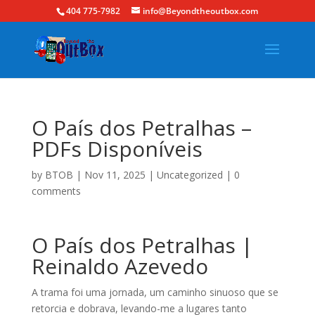
404 775-7982
info@Beyondtheoutbox.com
O País dos Petralhas –
PDFs Disponíveis
by
BTOB
|
Nov 11, 2025
|
Uncategorized
|
0
comments
O País dos Petralhas |
Reinaldo Azevedo
A trama foi uma jornada, um caminho sinuoso que se
retorcia e dobrava, levando-me a lugares tanto