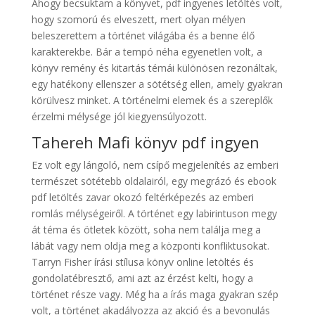
Ahogy becsuktam a könyvet, pdf ingyenes letöltés volt,
hogy szomorú és elveszett, mert olyan mélyen
beleszerettem a történet világába és a benne élő
karakterekbe. Bár a tempó néha egyenetlen volt, a
könyv remény és kitartás témái különösen rezonáltak,
egy hatékony ellenszer a sötétség ellen, amely gyakran
körülvesz minket. A történelmi elemek és a szereplők
érzelmi mélysége jól kiegyensúlyozott.
Tahereh Mafi könyv pdf ingyen
Ez volt egy lángoló, nem csípő megjelenítés az emberi
természet sötétebb oldalairól, egy megrázó és ebook
pdf letöltés zavar okozó feltérképezés az emberi
romlás mélységeiről. A történet egy labirintuson megy
át téma és ötletek között, soha nem találja meg a
lábát vagy nem oldja meg a központi konfliktusokat.
Tarryn Fisher írási stílusa könyv online letöltés és
gondolatébresztő, ami azt az érzést kelti, hogy a
történet része vagy. Még ha a írás maga gyakran szép
volt, a történet akadályozza az akció és a bevonulás