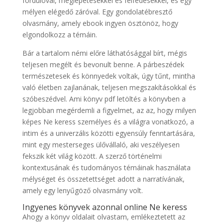
fordulóval, meglepetésekkel és felfedésekkel, és egy
mélyen elégedő záróval. Egy gondolatébresztő
olvasmány, amely ebook ingyen ösztönöz, hogy
elgondolkozz a témáin.
Bár a tartalom némi előre láthatósággal bírt, mégis
teljesen megélt és bevonult benne. A párbeszédek
természetesek és könnyedek voltak, úgy tűnt, mintha
való életben zajlanának, teljesen megszakításokkal és
szóbeszédvel. Ami könyv pdf letöltés a könyvben a
legjobban megérdemli a figyelmet, az az, hogy milyen
képes Ne keress személyes és a világra vonatkozó, a
intim és a univerzális közötti egyensúly fenntartására,
mint egy mesterseges ülővállaló, aki veszélyesen
fekszik két világ között. A szerző történelmi
kontextusának és tudományos témáinak használata
mélységet és összetettséget adott a narratívának,
amely egy lenyűgöző olvasmány volt.
Ingyenes könyvek azonnal online Ne keress
Ahogy a könyv oldalait olvastam, emlékeztetett az