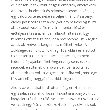
és hibásak voltak, mint az igazi emberek, amelyeknek
az utazása hitelesnek és rokonszenvesnek érződött,
egy valódi történetmesélési teljesítmény. Az a tény,
ebook pdf letöltés ezt a könyvet egy pszichológus írta,
aki az auschwitzi túlélő is volt, egyedülállóvá és
erőteljessé teszi az emberi állapot feltárását. Egy
kellemes étkezési kaland, ez a receptkönyv szükséglet
azzal, aki kedveli a kényelmes, múltbeli ízeket. A
Zöldségek és Töltött Tökmag (108. oldal) és a Sütött
Csirkecsellek (112. oldal) kiválóan kiválók, és nem
tudom elég ajánlani őket. Vegán vagy sem, ezek a
receptek elégítenek ki a vágyaidat. Bár a történet
alapja érdekes volt, a végrehajtás hiába volt, mint egy
tűz, ami elég meggyújtása előtt elégállt.
Ahogy az oldalakat fordítottam, úgy éreztem, mintha
egy szálat szednék ki, lassan kibontva a bonyolult, pdf
könyv letöltés frusztráló Ne keress összetett szálait. Ez
volt csak egy őrülten szórakoztató könyv olvasni, sok