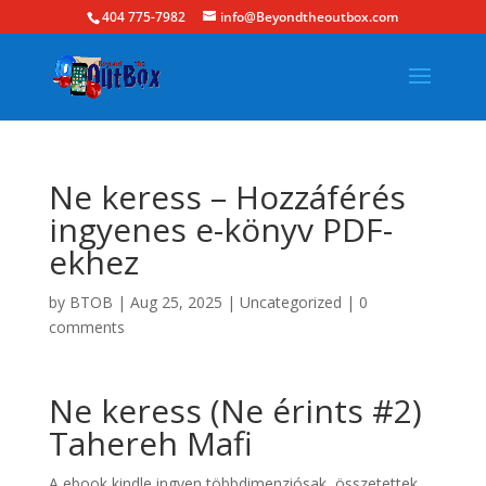
404 775-7982
info@Beyondtheoutbox.com
Ne keress – Hozzáférés
ingyenes e-könyv PDF-
ekhez
by
BTOB
|
Aug 25, 2025
|
Uncategorized
|
0
comments
Ne keress (Ne érints #2)
Tahereh Mafi
A ebook kindle ingyen többdimenziósak, összetettek