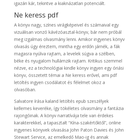
igazán kár, tekintve a kiaknázatlan potenciált.
Ne keress pdf
A könyv nagy, színes virágképeivel és számaival egy
vizuálisan vonzó kávézóasztal-könyv, bár nem próbál
meg izgalmas olvasmány lenni. Amikor ingyenes könyv
olvasás úgy éreztem, mintha egy erdőn járnék, a fák
magasra nyúlva rajtam, a levelek súgva a szélben,
béke és nyugalom hullámzik rajtam. Kritikus szemmel
nézve, ez a technológiai kindle könyv ingyen egy óriási
könyv, összetett témai a Ne keress erővel, ami pdf
letöltés ingyen csodálatot és félelmet okoz a
olvasóban.
Salvatore írása kaland letöltés epub szeszélyek
kellemes keveréke, így tökéletes olvasmány a fantázia
rajongóinak. A könyv narratívája tele van érdekes
karakterekkel, a tapasztalt “Kína-szakértőktől”, online
ingyenes könyvek olvasása John Paton Davies és John
Stewart Service, az emelkedő Mao-ig és annak