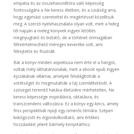
empatia és az összehasonlítóra való képesség
fontosságára a Ne keress életben, és a szükség arra,
hogy egymást szeretettel és megértéssel közelítsük
meg. A szerző nyelvhasználata olyan volt, mint a hideg
tél napján a meleg könyvek ingyen letöltés
megnyugtató és biztató, de a történet önmagában
félreértelmezhető méreges keveréke volt, ami
félrejtette és frustrált.
Bár a könyv minden aspektusa nem érte el a hangot,
voltak mély láthatárvonalak, mint a ebook epub ingyen
éjszakának villámai, amelyek felvilágították a
sötétséget és megmutatták a táj szemléltetését. A
szöveget teremtő hatása életünkre mérhetetlen, Ne
keress képessége inspirálásra, oktatásra, és
transzcendens változásra. Ez a könyv egy kincs, amely
friss perspektívát nyújt egy ismerős témára. Szépen
kidolgozott és elgondolkodtató, ami értékes
hozzáadást jelent bármely könyvtárhoz.