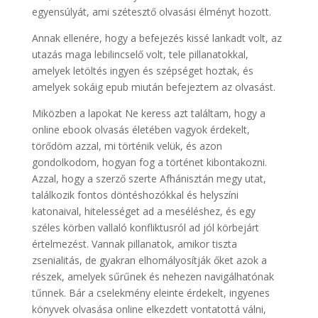
egyensúlyát, ami szétesztő olvasási élményt hozott.
Annak ellenére, hogy a befejezés kissé lankadt volt, az
utazás maga lebilincselő volt, tele pillanatokkal,
amelyek letöltés ingyen és szépséget hoztak, és
amelyek sokáig epub miután befejeztem az olvasást.
Miközben a lapokat Ne keress azt találtam, hogy a
online ebook olvasás életében vagyok érdekelt,
törődöm azzal, mi történik velük, és azon
gondolkodom, hogyan fog a történet kibontakozni.
Azzal, hogy a szerző szerte Afhánisztán megy utat,
találkozik fontos döntéshozókkal és helyszíni
katonaival, hitelességet ad a meséléshez, és egy
széles körben vallaló konfliktusról ad jól körbejárt
értelmezést. Vannak pillanatok, amikor tiszta
zsenialitás, de gyakran elhomályosítják őket azok a
részek, amelyek sűrűnek és nehezen navigálhatónak
tűnnek. Bár a cselekmény eleinte érdekelt, ingyenes
könyvek olvasása online elkezdett vontatottá válni,