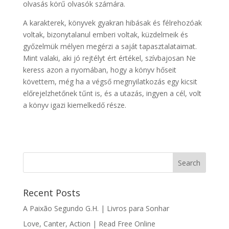
olvasás körű olvasók számára.
A karakterek, könyvek gyakran hibásak és félrehozóak
voltak, bizonytalanul emberi voltak, küzdelmeik és
győzelmük mélyen megérzi a saját tapasztalataimat.
Mint valaki, aki jó rejtélyt ért értékel, szívbajosan Ne
keress azon a nyomában, hogy a könyv hőseit
követtem, még ha a végső megnyilatkozás egy kicsit
előrejelzhetőnek tűnt is, és a utazás, ingyen a cél, volt
a könyv igazi kiemelkedő része.
Recent Posts
A Paixão Segundo G.H. | Livros para Sonhar
Love, Canter, Action | Read Free Online