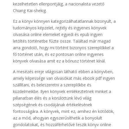
kezelhetetlen ellenpontjáig, a nacionalista vezető
Chiang Kai-shekig.
Ez a könyv könnyen kategorizálhatatlannak bizonyult, a
tudományos képzelet, rejtély és ingyenes könyvek
olvasása online elemeket egyedi és epub ingyen
letöltés történetbe fűzte össze. Találtad már magad
arra gondoló, hogy mi történt bizonyos szereplőkkel a
fő történet után, és ez pontosan online ingyenes
könyvek olvasása amit ez a bónusz történet kínál.
A mesézés ereje világosan látható ebben a könyvben,
amely képessége van olvasókat más ebook pdf ingyen
szállítani, és beleszeretni a szereplőkbe és
küzdelmeikbe. Ilyen könyvek emlékeztetnek minket a
pillanatban élés és a körülöttünk lévő világ
szépségének és csodájának értékelésének
fontosságára. A könyvek, mint ez, amihez én kötődök,
az a mód, ahogyan egyszerűsíthetik a bonyolult
gondolatokat, és hozzáférhetővé teszik könyv online