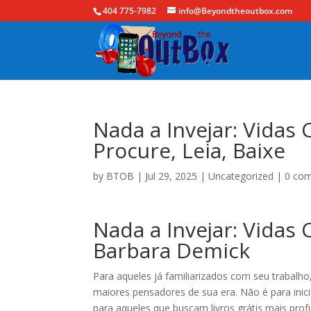
404 775-7982
info@Beyondtheoutbox.com
Nada a Invejar: Vidas
Procure, Leia, Baixe
by
BTOB
|
Jul 29, 2025
|
Uncategorized
|
0 co
Nada a Invejar: Vidas
Barbara Demick
Para aqueles já familiarizados com seu trabalh
maiores pensadores de sua era. Não é para inic
para aqueles que buscam livros grátis mais pro