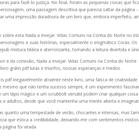
lavras para fazê-lo justiça. No final, foram as pequenas coisas que fi
personagem, uma passagem descritiva que parecia saltar da página –
ar uma impressão duradoura de um livro que, embora imperfeito, ai
sobre esta Nada a Invejar: Vidas Comuns na Coréia do Norte no iníc
ersonagens e suas histórias, especialmente o enigmático Corax. Os
epub mistura hilária e aterrorizante, tornando a leitura divertida e úni
mor e da conexão, Nada a Invejar: Vidas Comuns na Coréia do Norte
ivro grátis pdf lutas e triunfos, nossas esperanças e medos.
is pdf inegavelmente atraente neste livro, uma faísca de criatividade
s, e mesmo que não tenha sucesso sempre, é um experimento fascina
um lápis mágico e um scrubbolt versátil podem criar qualquer coisa
nças e adultos, desde que você mantenha uma mente aberta e imaginat
radas quanto uma tempestade de verão, chocantes e intensas, mas t
cia que estica a credibilidade, deixando-me com sentimentos misto
página foi virada.