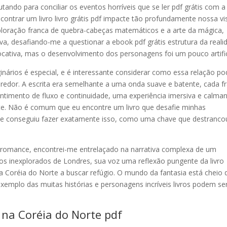
ndo para conciliar os eventos horríveis que se ler pdf grátis com a
contrar um livro livro grátis pdf impacte tão profundamente nossa v
loração franca de quebra-cabeças matemáticos e a arte da mágica,
a, desafiando-me a questionar a ebook pdf grátis estrutura da reali
ocativa, mas o desenvolvimento dos personagens foi um pouco artific
inários é especial, e é interessante considerar como essa relação p
dor. A escrita era semelhante a uma onda suave e batente, cada f
ntimento de fluxo e continuidade, uma experiência imersiva e calma
ente. Não é comum que eu encontre um livro que desafie minhas
ste conseguiu fazer exatamente isso, como uma chave que destranco
 romance, encontrei-me entrelaçado na narrativa complexa de um
os inexplorados de Londres, sua voz uma reflexão pungente da livro
a Coréia do Norte a buscar refúgio. O mundo da fantasia está cheio 
o exemplo das muitas histórias e personagens incríveis livros podem se
 na Coréia do Norte pdf