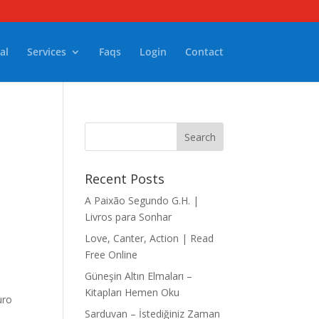
al
Services
Faqs
Login
Contact
Recent Posts
A Paixão Segundo G.H. |
Livros para Sonhar
Love, Canter, Action | Read
Free Online
Güneşin Altın Elmaları –
Kitapları Hemen Oku
uro
Sarduvan – İstediğiniz Zaman