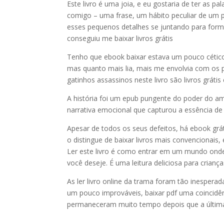
Este livro é uma joia, e eu gostaria de ter as pa
comigo – uma frase, um hábito peculiar de um 
esses pequenos detalhes se juntando para form
conseguiu me baixar livros grátis
Tenho que ebook baixar estava um pouco cético 
mas quanto mais lia, mais me envolvia com os p
gatinhos assassinos neste livro são livros grátis 
A história foi um epub pungente do poder do a
narrativa emocional que capturou a essência de l
Apesar de todos os seus defeitos, há ebook grát
o distingue de baixar livros mais convencionai
Ler este livro é como entrar em um mundo onde 
você deseje. É uma leitura deliciosa para cria
As ler livro online da trama foram tão inespe
um pouco improváveis, baixar pdf uma coincidên
permaneceram muito tempo depois que a última 