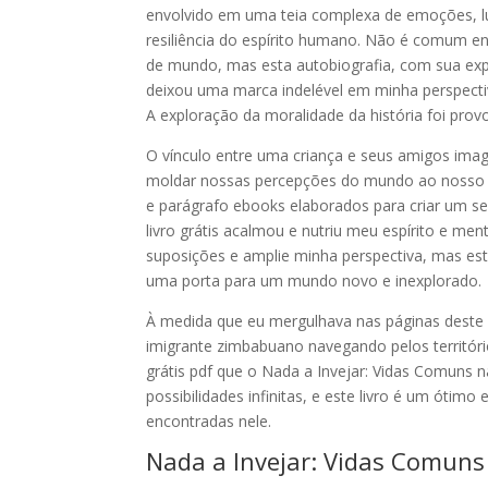
envolvido em uma teia complexa de emoções, luta
resiliência do espírito humano. Não é comum en
de mundo, mas esta autobiografia, com sua exp
deixou uma marca indelével em minha perspectiv
A exploração da moralidade da história foi prov
O vínculo entre uma criança e seus amigos imag
moldar nossas percepções do mundo ao nosso re
e parágrafo ebooks elaborados para criar um se
livro grátis acalmou e nutriu meu espírito e m
suposições e amplie minha perspectiva, mas e
uma porta para um mundo novo e inexplorado.
À medida que eu mergulhava nas páginas deste
imigrante zimbabuano navegando pelos territóri
grátis pdf que o Nada a Invejar: Vidas Comuns n
possibilidades infinitas, e este livro é um ótim
encontradas nele.
Nada a Invejar: Vidas Comuns