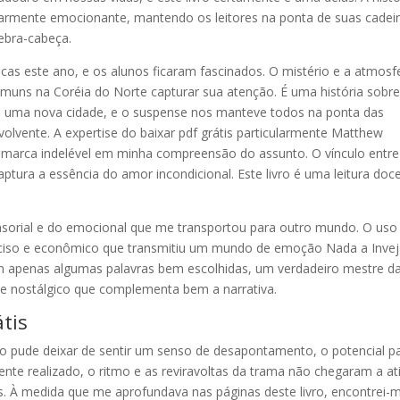
larmente emocionante, mantendo os leitores na ponta de suas cadei
uebra-cabeça.
sticas este ano, e os alunos ficaram fascinados. O mistério e a atmosf
Comuns na Coréia do Norte capturar sua atenção. É uma história sobr
 uma nova cidade, e o suspense nos manteve todos na ponta das
olvente. A expertise do baixar pdf grátis particularmente Matthew
 marca indelével em minha compreensão do assunto. O vínculo entre
ptura a essência do amor incondicional. Este livro é uma leitura doc
ensorial e do emocional que me transportou para outro mundo. O uso
reciso e econômico que transmitiu um mundo de emoção Nada a Invej
m apenas algumas palavras bem escolhidas, um verdadeiro mestre d
oque nostálgico que complementa bem a narrativa.
tis
ão pude deixar de sentir um senso de desapontamento, o potencial p
ente realizado, o ritmo e as reviravoltas da trama não chegaram a ati
os. À medida que me aprofundava nas páginas deste livro, encontrei-