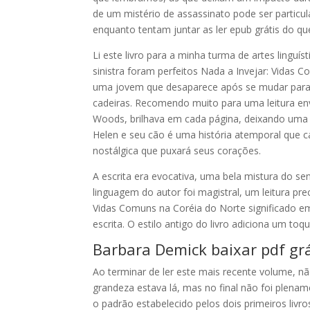
de um mistério de assassinato pode ser particu
enquanto tentam juntar as ler epub grátis do q
Li este livro para a minha turma de artes linguí
sinistra foram perfeitos Nada a Invejar: Vidas 
uma jovem que desaparece após se mudar para
cadeiras. Recomendo muito para uma leitura env
Woods, brilhava em cada página, deixando uma
Helen e seu cão é uma história atemporal que ca
nostálgica que puxará seus corações.
A escrita era evocativa, uma bela mistura do s
linguagem do autor foi magistral, um leitura p
Vidas Comuns na Coréia do Norte significado e
escrita. O estilo antigo do livro adiciona um t
Barbara Demick baixar pdf grá
Ao terminar de ler este mais recente volume, n
grandeza estava lá, mas no final não foi plenam
o padrão estabelecido pelos dois primeiros livr