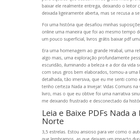
baixar ele realmente entrega, deixando o leit
deixada ligeiramente aberta, mas se recusa a s
Foi uma história que desafiou minhas suposiçõe
online uma maneira que foi ao mesmo tempo desc
um pouco superficial, livros grátis baixar pdf u
Era uma homenagem ao grande Hrabal, uma refer
algo mais, uma exploração profundamente pess
escuridão, iluminando a beleza e a dor da vida
com seus giros bem elaborados, tornou-a uma le
detalhada, tão imersiva, que eu me senti como 
tenho certeza Nada a Invejar: Vidas Comuns na
livro, mas o que eu obtive foi uma narrativa s
me deixando frustrado e desconectado da histór
Leia e Baixe PDFs Nada a 
Norte
3,5 estrelas. Estou ansioso para ver como o aut
que lembramos, as que deixam um impacto durad