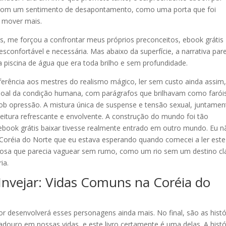
or com um sentimento de desapontamento, como uma porta que foi
e mover mais.
s, me forçou a confrontar meus próprios preconceitos, ebook grátis
onfortável e necessária. Mas abaixo da superfície, a narrativa par
ma piscina de água que era toda brilho e sem profundidade.
ência aos mestres do realismo mágico, ler sem custo ainda assim,
oal da condição humana, com parágrafos que brilhavam como farói
 sob opressão. A mistura única de suspense e tensão sexual, juntamen
itura refrescante e envolvente. A construção do mundo foi tão
ebook grátis baixar tivesse realmente entrado em outro mundo. Eu n
 Coréia do Norte que eu estava esperando quando comecei a ler este
inuosa que parecia vaguear sem rumo, como um rio sem um destino cl
ia.
Invejar: Vidas Comuns na Coréia do
or desenvolverá esses personagens ainda mais. No final, são as histó
ouro em nossas vidas, e este livro certamente é uma delas. A histó