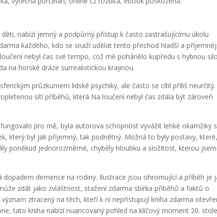
hká, výtečná porcelán, online cz rozbitá, ebook poškozená.
 děti, nabízí jemný a podpůrný přístup k často zastrašujícímu úkolu
zdarma​ každého, kdo se snaží udělat tento přechod hladší a příjemnějš
oučení nebyl čas své tempo, což mě pohánělo kupředu s hybnou sil
ízda na horské dráze surrealistickou krajinou.
rickým průzkumem lidské psychiky, ale často se cítil příliš neurčitý.
propletenou sítí příběhů, která Na loučení nebyl čas zdála být zároveň
 fungovalo pro mě, byla autorova schopnost vyvážit lehké okamžiky 
ek, který byl jak příjemný, tak podnětný. Možná to byly postavy, které
dály poněkud jednorozměrné, chyběly hloubku a složitost, kterou jsem
vá dopadem demence na rodiny. Ilustrace jsou ohromující a příběh je 
 může zdát jako zvláštnost, stažení zdarma​ sbírka příběhů a faktů o
 význam ztracený na těch, kteří k ní nepřistupují kniha zdarma otevř
orie, tato kniha nabízí nuancovaný pohled na klíčový moment 20. stolet