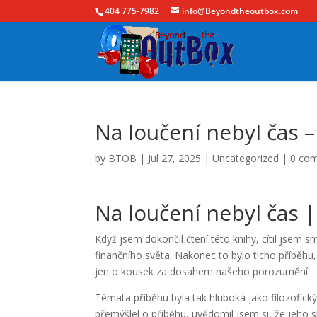
404 775-7982
info@Beyondtheoutbox.com
Na loučení nebyl čas 
by
BTOB
|
Jul 27, 2025
|
Uncategorized
|
0 co
Na loučení nebyl čas 
Když jsem dokončil čtení této knihy, cítil jsem s
finančního světa. Nakonec to bylo ticho příběhu,
jen o kousek za dosahem našeho porozumění.
Témata příběhu byla tak hluboká jako filozofický
přemýšlel o příběhu, uvědomil jsem si, že jeho s