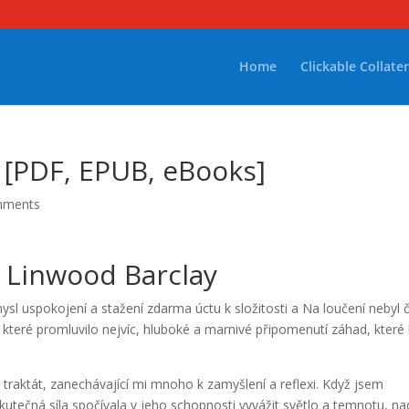
Home
Clickable Collater
– [PDF, EPUB, eBooks]
mments
| Linwood Barclay
mysl uspokojení a stažení zdarma​ úctu k složitosti a Na loučení nebyl 
 které promluvilo nejvíc, hluboké a marnivé připomenutí záhad, které 
 traktát, zanechávající mi mnoho k zamyšlení a reflexi. Když jsem
kutečná síla spočívala v jeho schopnosti vyvážit světlo a temnotu, na