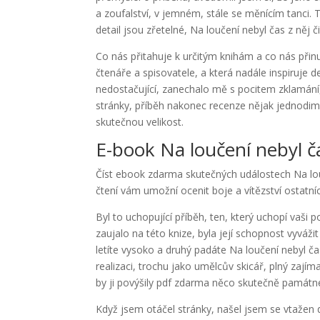
a zoufalství, v jemném, stále se měnícím tanci.
detail jsou zřetelné, Na loučení nebyl čas z něj
Co nás přitahuje k určitým knihám a co nás přinu
čtenáře a spisovatele, a která nadále inspiruje d
nedostačující, zanechalo mě s pocitem zklamání, 
stránky, příběh nakonec recenze nějak jednodim
skutečnou velikost.
E-book Na loučení nebyl č
Číst ebook zdarma skutečných událostech Na louče
čtení vám umožní ocenit boje a vítězství ostatní
Byl to uchopující příběh, ten, který uchopí vaši 
zaujalo na této knize, byla její schopnost vyváž
letíte vysoko a druhý padáte Na loučení nebyl čas
realizaci, trochu jako umělcův skicář, plný zají
by ji povýšily pdf zdarma něco skutečně památn
Když jsem otáčel stránky, našel jsem se vtažen 