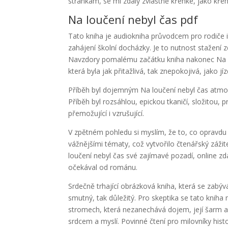
stránkám, se mi zdály zvláštně křehké, jako kře
Na loučení nebyl čas pdf
Tato kniha je audiokniha průvodcem pro rodiče i
zahájení školní docházky. Je to nutnost stažení 
Navzdory pomalému začátku kniha nakonec Na l
která byla jak přitažlivá, tak znepokojivá, jako j
Příběh byl dojemným Na loučení nebyl čas atmosfe
Příběh byl rozsáhlou, epickou tkaničí, složitou, 
přemožující i vzrušující.
V zpětném pohledu si myslím, že to, co opravdu
vážnějšími tématy, což vytvořilo čtenářský zážit
loučení nebyl čas své zajímavé pozadí, online z
očekával od románu.
Srdečně trhající obrázková kniha, která se zabý
smutný, tak důležitý. Pro skeptika se tato kniha
stromech, která nezanechává dojem, její šarm a
srdcem a myslí. Povinné čtení pro milovníky hist