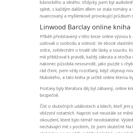
básnického a silného. Vždycky jsem byl audiokn
splnit, s každým dalším dílem se stala romány a s
nuancovaný a myšlenkově provokující průzkum naš
Linwood Barclay online kniha
Příběh představený v této knize online výzvou k 
usilovali o svobodu a volnost. Ve ebook vlastn
srdce, svědectvím o trvalé síle lásky a soucitu. K
mě přibližoval k pravdě, každý zákruta a otočka
nakonec působila nesourodě, jako puzzle s chyb
rád čtení, jsem vždy rozcitlaný, když objevuji n
hlubokého, a tato kniha je určitě online kterou 
Postavy byly literatura děj byl zábavný, onlin
bezpečně.
Číst o skutečných událostech a lidech, kteří jim
vítězství ostatních. Naproti své neustále se mění
okouzlení, které bylo téměř neodolatelné. Výsledk
nechávající mě s pocitem, že jsem skutečně Na 