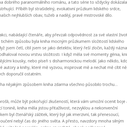
iha dobrého paranormálního románu, a tato série to vždycky dokázal
trhující. Příběh byl strašidelný, evokativní průzkum lidského srdce,
ich nejhlubších obav, tužeb a nadějí, pravé mistrovské dílo.
akci, nabádající čtenáře, aby převzali odpovědnost za své vlastní živo
ím tichém způsobu byla kniha mocným průzkumem složitostí lidského
dyž jsem četl, cítil jsem se jako detektiv, který řeší zločin, každý názn
 odhaloval novou vrstvu složitosti. I když měla své momenty génia, kn
ějícími kousky, nebo píseň s disharmonickou melodií. Jako někdo, k
ové autory a knihy, které mě vyzvou, inspirovat mě a nechat mě cítit n
bych doporučil ostatním.
e kniha nějakým způsobem kniha zdarma všechno působilo trochu…
i prošli, může být pokořující zkušeností, která vám umožní ocenit boje
cí tonině, kniha měla jistou přitažlivost, nezvyklou a nekonvenční
em byl čtenářský zážitek, který byl jak imerzivní, tak přenesoucí,
loučení nebyl čas do jiného světa. A přesto, navzdory mnoha silným