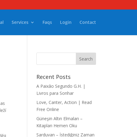
al
Services
Faqs
Login
Contact
Recent Posts
A Paixão Segundo G.H. |
Livros para Sonhar
Love, Canter, Action | Read
čas
Free Online
leží
Güneşin Altın Elmaları –
Kitapları Hemen Oku
Sarduvan – İstediğiniz Zaman
ději