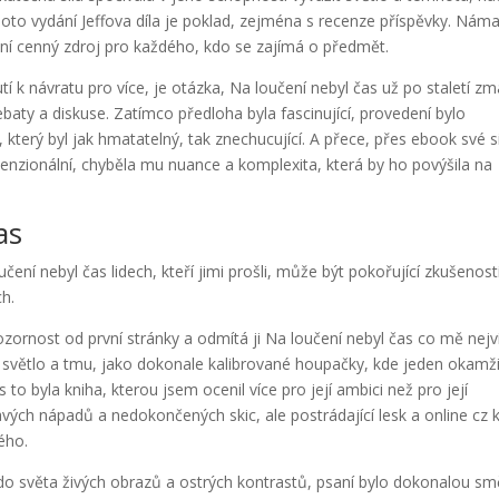
 Toto vydání Jeffova díla je poklad, zejména s recenze příspěvky. Nám
 činí cenný zdroj pro každého, kdo se zajímá o předmět.
tí k návratu pro více, je otázka, Na loučení nebyl čas už po staletí z
ebaty a diskuse. Zatímco předloha byla fascinující, provedení bylo
který byl jak hmatatelný, tak znechucující. A přece, přes ebook své s
enzionální, chyběla mu nuance a komplexita, která by ho povýšila na
as
ní nebyl čas lidech, kteří jimi prošli, může být pokořující zkušeností
ch.
pozornost od první stránky a odmítá ji Na loučení nebyl čas co mě nejv
it světlo a tmu, jako dokonale kalibrované houpačky, kde jeden okamž
 to byla kniha, kterou jsem ocenil více pro její ambici než pro její
mavých nápadů a nedokončených skic, ale postrádající lesk a online cz 
ého.
do světa živých obrazů a ostrých kontrastů, psaní bylo dokonalou sm