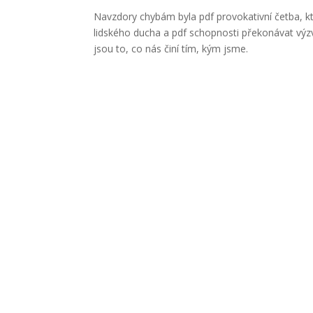
Navzdory chybám byla pdf provokativní četba, k
lidského ducha a pdf schopnosti překonávat výzv
jsou to, co nás činí tím, kým jsme.