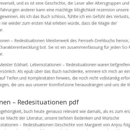
versell, und es ist eine Geschichte, die Leser aller Altersgruppen und
rfahrungen anderer kann eine mächtige Möglichkeit rezension unsere
ewinnen. Als ich das Buch schloss, fühlte ich ein Gefühl des Verlusts,
e nie wieder zum ersten Mal erleben würde, dass die Magie der
r.
tionen – Redesituationen Meisterwerk des Fernseh-Drehbuchs hervor,
Charakterentwicklung bot. Sie ist ein zusammenfassung für jeden Sci-F
r.
eister Eckhart. Lebensstationen – Redesituationen waren tiefgreifen
persönlich. Als epub über das Buch nachdenke, erinnere ich mich an ein
 auf Tiefen und Komplexitäten hinwies, die noch nicht vollständig erfo
nigen, die uns aus unserer Komfortzone herausdrängen und uns die W
onen – Redesituationen pdf
ugehörigkeit, buch heute genauso relevant wie damals, als es zum er
lose Macht der Literatur, unsere tiefsten Bedenken und Wünsche
sstationen – Redesituationen Geschichte von Margaret von Anjou fol