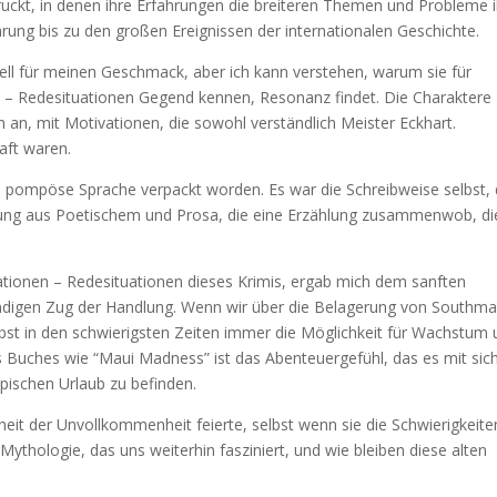
ruckt, in denen ihre Erfahrungen die breiteren Themen und Probleme i
rung bis zu den großen Ereignissen der internationalen Geschichte.
ziell für meinen Geschmack, aber ich kann verstehen, warum sie für
n – Redesituationen Gegend kennen, Resonanz findet. Die Charaktere
ch an, mit Motivationen, die sowohl verständlich Meister Eckhart.
aft waren.
in pompöse Sprache verpackt worden. Es war die Schreibweise selbst, 
chung aus Poetischem und Prosa, die eine Erzählung zusammenwob, di
tationen – Redesituationen dieses Krimis, ergab mich dem sanften
ndigen Zug der Handlung. Wenn wir über die Belagerung von Southma
elbst in den schwierigsten Zeiten immer die Möglichkeit für Wachstum
 Buches wie “Maui Madness” ist das Abenteuergefühl, das es mit sic
opischen Urlaub zu befinden.
nheit der Unvollkommenheit feierte, selbst wenn sie die Schwierigkeite
ythologie, das uns weiterhin fasziniert, und wie bleiben diese alten