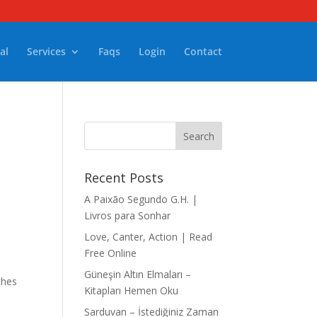
al
Services
Faqs
Login
Contact
|
Recent Posts
A Paixão Segundo G.H. |
Livros para Sonhar
Love, Canter, Action | Read
Free Online
Güneşin Altın Elmaları –
ches
Kitapları Hemen Oku
Sarduvan – İstediğiniz Zaman
d