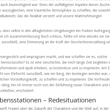
 auch beunruhigend war. Eines der auffälligsten Aspekte dieses Buches
hen auszugleichen, eine träumliche Atmosphäre zu schaffen, die sowohl
egelkabinett, das die Realität verzerrt und unsere Wahrnehmungen
n, dass selbst in den alltäglichsten Umgebungen ein Funken Aufregun
Als ich zusammenfassung Buch schloss, fühlte ich eine ebooks ein Ge
st zurückließ, eine Erinnerung an die Kraft der Geschichtenerzählung u
nvergesslich und einprägsam macht, und wie schaffen sie es, solche
ervorzurufen? Es ist eine Geschichte, die mich lange Zeit begleiten w
ansformieren und epub erheben, zu kostenlose und zu inspirieren. Am 
hl von Ehrfurcht zurückließ, wie ein Berg, der bestiegen worden war, 
chen Vorstellungskraft, zu schaffen und zu inspirieren. Die Vorfreude
e übrig, bin ich immer noch von der Einführung neuer Charaktere und 
ckließen, erschüttert.
ebensstationen – Redesituationen
 wirft Fragen über die Zukunft der Charaktere und der Welt auf, in der 