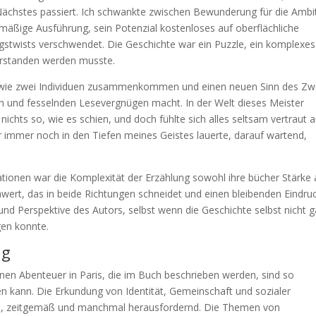
s Nächstes passiert. Ich schwankte zwischen Bewunderung für die Ambi
mäßige Ausführung, sein Potenzial kostenloses auf oberflächliche
stwists verschwendet. Die Geschichte war ein Puzzle, ein komplexe
verstanden werden musste.
n, wie zwei Individuen zusammenkommen und einen neuen Sinn des Z
en und fesselnden Lesevergnügen macht. In der Welt dieses Meister
ichts so, wie es schien, und doch fühlte sich alles seltsam vertraut a
r immer noch in den Tiefen meines Geistes lauerte, darauf wartend,
tionen war die Komplexität der Erzählung sowohl ihre bücher Stärke 
wert, das in beide Richtungen schneidet und einen bleibenden Eindru
e und Perspektive des Autors, selbst wenn die Geschichte selbst nicht 
gen konnte.
ng
nen Abenteuer in Paris, die im Buch beschrieben werden, sind so
en kann. Die Erkundung von Identität, Gemeinschaft und sozialer
ich, zeitgemäß und manchmal herausfordernd. Die Themen von