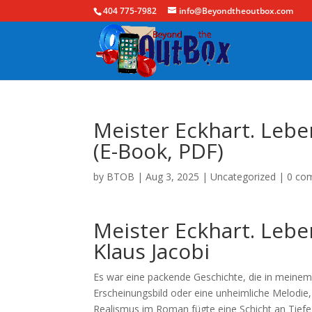
404 775-7982
info@Beyondtheoutbox.com
Meister Eckhart. Lebe
(E-Book, PDF)
by
BTOB
|
Aug 3, 2025
|
Uncategorized
|
0 co
Meister Eckhart. Lebe
Klaus Jacobi
Es war eine packende Geschichte, die in meinem
Erscheinungsbild oder eine unheimliche Melodie
Realismus im Roman fügte eine Schicht an Tiefe