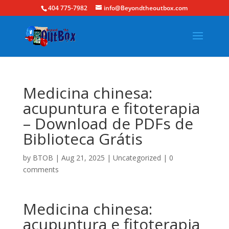
404 775-7982
info@Beyondtheoutbox.com
Medicina chinesa:
acupuntura e fitoterapia
– Download de PDFs de
Biblioteca Grátis
by
BTOB
|
Aug 21, 2025
|
Uncategorized
|
0
comments
Medicina chinesa:
acupuntura e fitoterapia