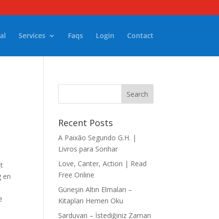
al
Services
Faqs
Login
Contact
Recent Posts
A Paixão Segundo G.H. |
Livros para Sonhar
Love, Canter, Action | Read
t
Free Online
g en
Güneşin Altın Elmaları –
e
Kitapları Hemen Oku
Sarduvan – İstediğiniz Zaman