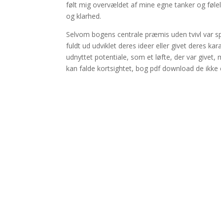
følt mig overvældet af mine egne tanker og følel
og klarhed.
Selvom bogens centrale præmis uden tvivl var s
fuldt ud udviklet deres ideer eller givet deres kara
udnyttet potentiale, som et løfte, der var givet,
kan falde kortsightet, bog pdf download de ikke