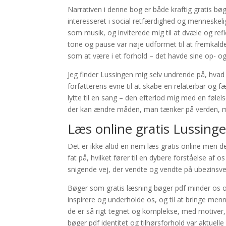
Narrativen i denne bog er både kraftig gratis bø
interesseret i social retfærdighed og menneskelig
som musik, og inviterede mig til at dvæle og ref
tone og pause var nøje udformet til at fremkal
som at være i et forhold – det havde sine op- og
Jeg finder Lussingen mig selv undrende på, hvad 
forfatterens evne til at skabe en relaterbar og f
lytte til en sang – den efterlod mig med en følel
der kan ændre måden, man tænker på verden, men d
Læs online gratis Lussing
Det er ikke altid en nem læs gratis online men d
fat på, hvilket fører til en dybere forståelse af 
snigende vej, der vendte og vendte på ubezinsv
Bøger som gratis læsning bøger pdf minder os om,
inspirere og underholde os, og til at bringe me
de er så rigt tegnet og komplekse, med motiver
bøger pdf identitet og tilhørsforhold var aktuell