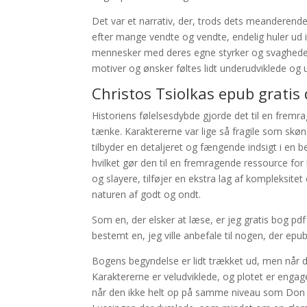
Det var et narrativ, der, trods dets meanderend
efter mange vendte og vendte, endelig huler ud i 
mennesker med deres egne styrker og svagheder
motiver og ønsker føltes lidt underudviklede og u
Christos Tsiolkas epub grati
Historiens følelsesdybde gjorde det til en fremr
tænke. Karaktererne var lige så fragile som skø
tilbyder en detaljeret og fængende indsigt i en b
hvilket gør den til en fremragende ressource for 
og slayere, tilføjer en ekstra lag af kompleksitet
naturen af godt og ondt.
Som en, der elsker at læse, er jeg gratis bog 
bestemt en, jeg ville anbefale til nogen, der ep
Bogens begyndelse er lidt trækket ud, men når 
Karaktererne er veludviklede, og plotet er engage
når den ikke helt op på samme niveau som Don e-