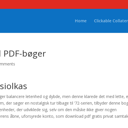
Home
Clickable Collater
d PDF-bøger
omments
siolkas
øger balancere letenhed og dybde, men denne klarede det med lette, e
m, der søger en nostalgisk tur tilbage til ’72-serien, tilbyder denne bo
ivenheder, der udviklede sig, selv om den måske ikke giver nogen
tterens åbne, uforsyrede konto, som download pdf gratis privat samtal