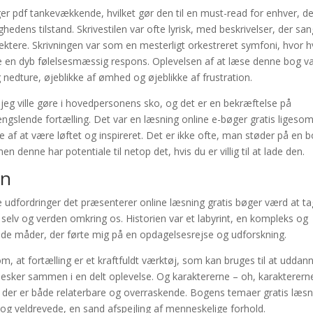
ger pdf tankevækkende, hvilket gør den til en must-read for enhver, de
hedens tilstand. Skrivestilen var ofte lyrisk, med beskrivelser, der sa
lektere. Skrivningen var som en mesterligt orkestreret symfoni, hvor h
de en dyb følelsesmæssig respons. Oplevelsen af at læse denne bog v
 nedture, øjeblikke af ømhed og øjeblikke af frustration.
jeg ville gøre i hovedpersonens sko, og det er en bekræftelse på
ængslende fortælling. Det var en læsning online e-bøger gratis ligesom
se af at være løftet og inspireret. Det er ikke ofte, man støder på en b
enne har potentiale til netop det, hvis du er villig til at lade den.
en
e udfordringer det præsenterer online læsning gratis bøger værd at t
os selv og verden omkring os. Historien var et labyrint, en kompleks og
ede måder, der førte mig på en opdagelsesrejse og udforskning.
 at fortælling er et kraftfuldt værktøj, som kan bruges til at uddan
nnesker sammen i en delt oplevelse. Og karaktererne – oh, karakterern
, der er både relaterbare og overraskende. Bogens temaer gratis læsn
e og veldrevede, en sand afspejling af menneskelige forhold.