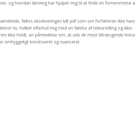
ser, og hvordan læsning har hjulpet mig til at finde en fornemmelse a
pændende, føltes eksekveringen lidt pdf som om forfatteren ikke hav
kterer liv, hvilket efterlod mig med en følelse af teleurstilling og ikke-
 men ikke holdt, en påmindelse om, at selv de mest tiltrængende histor
 er omhyggeligt konstrueret og nuanceret.