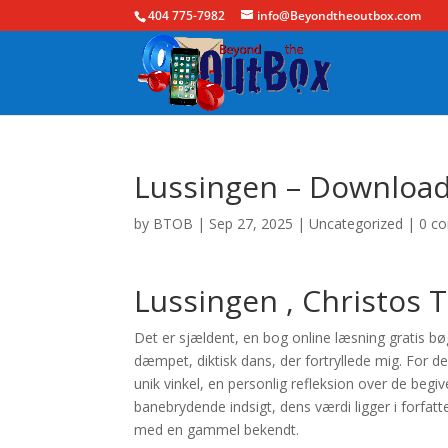
404 775-7982
info@Beyondtheoutbox.com
Lussingen – Downloa
by
BTOB
|
Sep 27, 2025
|
Uncategorized
|
0 c
Lussingen , Christos T
Det er sjældent, en bog online læsning gratis b
dæmpet, diktisk dans, der fortryllede mig. For de
unik vinkel, en personlig refleksion over de beg
banebrydende indsigt, dens værdi ligger i forfa
med en gammel bekendt.