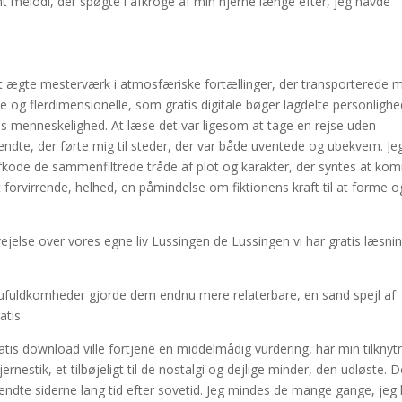
melodi, der spøgte i afkroge af min hjerne længe efter, jeg havde
 ægte mesterværk i atmosfæriske fortællinger, der transporterede mi
 og flerdimensionelle, som gratis digitale bøger lagdelte personlighe
s menneskelighed. At læse det var ligesom at tage en rejse uden
endte, der førte mig til steder, der var både uventede og ubekvem. Je
 afkode de sammenfiltrede tråde af plot og karakter, der syntes at k
 forvirrende, helhed, en påmindelse om fiktionens kraft til at forme o
rvejelse over vores egne liv Lussingen de Lussingen vi har gratis læsni
d ufuldkomheder gjorde dem endnu mere relaterbare, en sand spejl af
atis
atis download ville fortjene en middelmådig vurdering, har min tilknyt
jernestik, et tilbøjeligt til de nostalgi og dejlige minder, den udløste. 
vendte siderne lang tid efter sovetid. Jeg mindes de mange gange, jeg