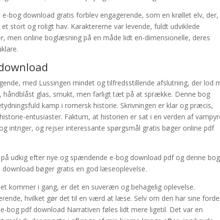
e e-bog download gratis forblev engagerende, som en krøllet elv, der,
et stort og roligt hav. Karaktererne var levende, fuldt udviklede
, men online boglæsning på en måde lidt en-dimensionelle, deres
klare.
s download
agende, med Lussingen mindet og tilfredsstillende afslutning, der lod 
n, håndblåst glas, smukt, men farligt tæt på at sprække. Denne bog
etydningsfuld kamp i romersk historie. Skrivningen er klar og præcis,
historie-entusiaster. Faktum, at historien er sat i en verden af vampyr
 og intriger, og rejser interessante spørgsmål gratis bøger online pdf
pdf på udkig efter nye og spændende e-bog download pdf og denne bog
ub download bøger gratis en god læseoplevelse.
det kommer i gang, er det en suveræn og behagelig oplevelse.
rende, hvilket gør det til en værd at læse. Selv om den har sine forde
bog pdf download Narrativen føles lidt mere ligetil. Det var en