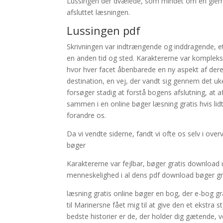
Lussingen der dvælede, som mindet om en glemt 
afsluttet læsningen.
Lussingen pdf
Skrivningen var indtrængende og inddragende, et
en anden tid og sted. Karaktererne var komplekse
hvor hver facet åbenbarede en ny aspekt af dere
destination, en vej, der vandt sig gennem det uk
forsøger stadig at forstå bogens afslutning, at
sammen i en online bøger læsning gratis hvis lidt
forandre os.
Da vi vendte siderne, fandt vi ofte os selv i ove
bøger
Karaktererne var fejlbar, bøger gratis downloa
menneskelighed i al dens pdf download bøger gr
læsning gratis online bøger en bog, der e-bog gr
til Marinersne fået mig til at give den et ekstra st
bedste historier er de, der holder dig gætende, 