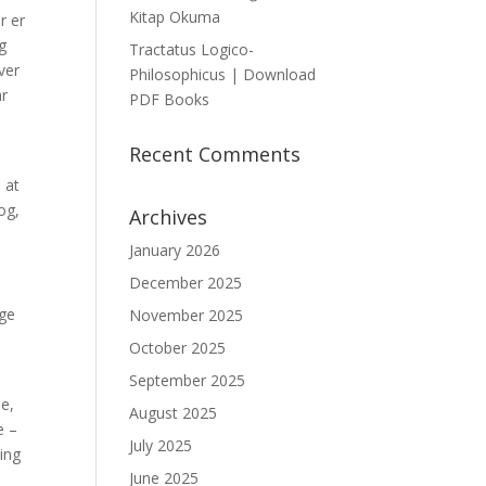
Kitap Okuma
r er
ng
Tractatus Logico-
ver
Philosophicus | Download
ar
PDF Books
Recent Comments
 at
og,
Archives
January 2026
December 2025
age
November 2025
October 2025
September 2025
ne,
August 2025
e –
July 2025
ing
June 2025