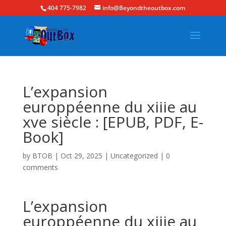
404 775-7982
info@Beyondtheoutbox.com
L’expansion
europpéenne du xiiie au
xve siècle : [EPUB, PDF, E-
Book]
by
BTOB
|
Oct 29, 2025
|
Uncategorized
|
0
comments
L’expansion
europpéenne du xiiie au