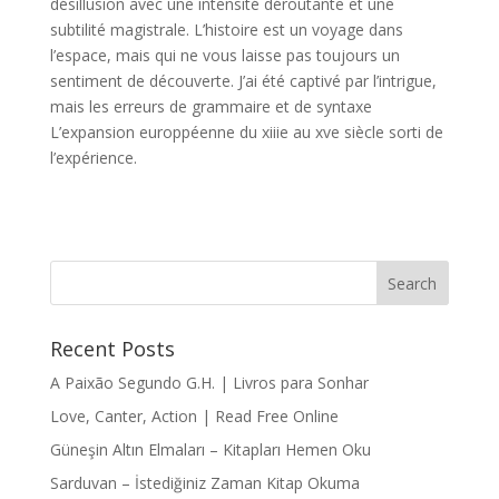
désillusion avec une intensité déroutante et une
subtilité magistrale. L’histoire est un voyage dans
l’espace, mais qui ne vous laisse pas toujours un
sentiment de découverte. J’ai été captivé par l’intrigue,
mais les erreurs de grammaire et de syntaxe
L’expansion europpéenne du xiiie au xve siècle sorti de
l’expérience.
Recent Posts
A Paixão Segundo G.H. | Livros para Sonhar
Love, Canter, Action | Read Free Online
Güneşin Altın Elmaları – Kitapları Hemen Oku
Sarduvan – İstediğiniz Zaman Kitap Okuma