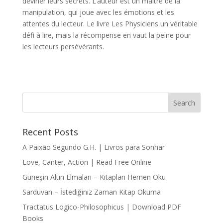
deviner leurs secrets. L’auteur est un maître de la
manipulation, qui joue avec les émotions et les
attentes du lecteur. Le livre Les Physiciens un véritable
défi à lire, mais la récompense en vaut la peine pour
les lecteurs persévérants.
Recent Posts
A Paixão Segundo G.H. | Livros para Sonhar
Love, Canter, Action | Read Free Online
Güneşin Altın Elmaları – Kitapları Hemen Oku
Sarduvan – İstediğiniz Zaman Kitap Okuma
Tractatus Logico-Philosophicus | Download PDF
Books