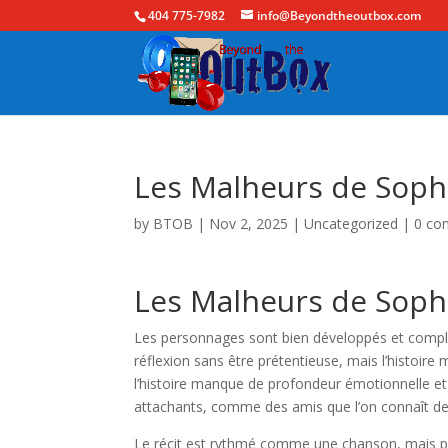
404 775-7982
info@Beyondtheoutbox.com
Les Malheurs de Sophi
by
BTOB
|
Nov 2, 2025
|
Uncategorized
|
0 co
Les Malheurs de Soph
Les personnages sont bien développés et comple
réflexion sans être prétentieuse, mais l’histoir
l’histoire manque de profondeur émotionnelle e
attachants, comme des amis que l’on connaît d
Le récit est rythmé comme une chanson, mais par