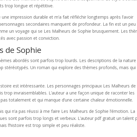
its trop longue et répétitive.
é une impression durable et m’a fait réfléchir longtemps après l’avoir
s personnages secondaires manquent de profondeur. La fin est un peu
mme un voyage qui se Les Malheurs de Sophie brusquement. Les th
ités avec passion et conviction.
s de Sophie
s thèmes abordés sont parfois trop lourds. Les descriptions de la nature
op stéréotypés. Un roman qui explore des thèmes profonds, mais qui
’histoire est intéressante. Les personnages principaux Les Malheurs de
ois trop invraisemblables. L’auteur a une façon unique de raconter les
pas totalement et qui manque d’une certaine chaleur émotionnelle.
mais qui n’a pas réussi à me faire Les Malheurs de Sophie l’émotion. La
ues sont parfois trop longs et verbeux. L’auteur pdf gratuit un talent 
 l’histoire est trop simple et peu réaliste.