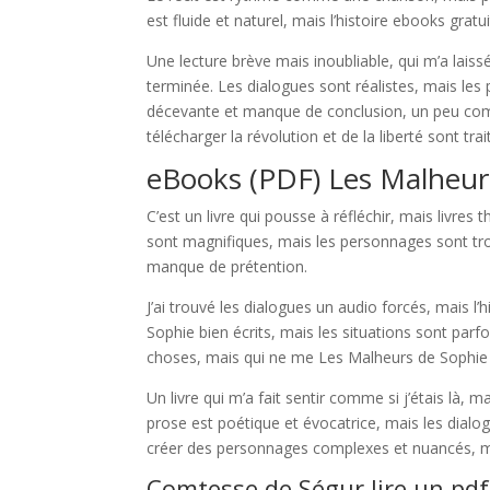
est fluide et naturel, mais l’histoire ebooks gratu
Une lecture brève mais inoubliable, qui m’a laiss
terminée. Les dialogues sont réalistes, mais le
décevante et manque de conclusion, un peu co
télécharger la révolution et de la liberté sont tra
eBooks (PDF) Les Malheur
C’est un livre qui pousse à réfléchir, mais livre
sont magnifiques, mais les personnages sont tr
manque de prétention.
J’ai trouvé les dialogues un audio forcés, mais l
Sophie bien écrits, mais les situations sont parf
choses, mais qui ne me Les Malheurs de Sophie 
Un livre qui m’a fait sentir comme si j’étais là, 
prose est poétique et évocatrice, mais les dialog
créer des personnages complexes et nuancés, mais
Comtesse de Ségur lire un pdf