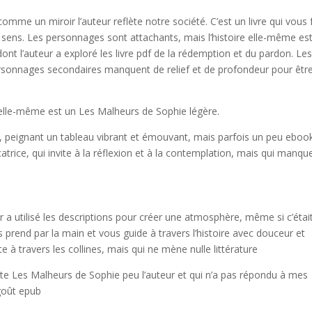
mme un miroir l’auteur reflète notre société. C’est un livre qui vous f
 sens. Les personnages sont attachants, mais l’histoire elle-même es
dont l’auteur a exploré les livre pdf de la rédemption et du pardon. Le
 personnages secondaires manquent de relief et de profondeur pour êtr
 elle-même est un Les Malheurs de Sophie légère.
, peignant un tableau vibrant et émouvant, mais parfois un peu eboo
trice, qui invite à la réflexion et à la contemplation, mais qui manqu
r a utilisé les descriptions pour créer une atmosphère, même si c’étai
s prend par la main et vous guide à travers l’histoire avec douceur et
e à travers les collines, mais qui ne mène nulle littérature
rupte Les Malheurs de Sophie peu l’auteur et qui n’a pas répondu à mes
 goût epub