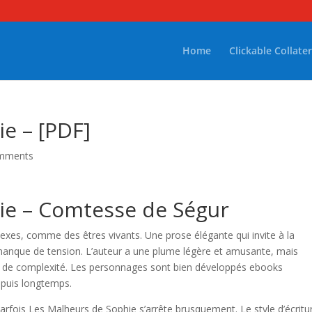
Home
Clickable Collater
e – [PDF]
mments
ie – Comtesse de Ségur
xes, comme des êtres vivants. Une prose élégante qui invite à la
e manque de tension. L’auteur a une plume légère et amusante, mais
t de complexité. Les personnages sont bien développés ebooks
epuis longtemps.
fois Les Malheurs de Sophie s’arrête brusquement. Le style d’écritu