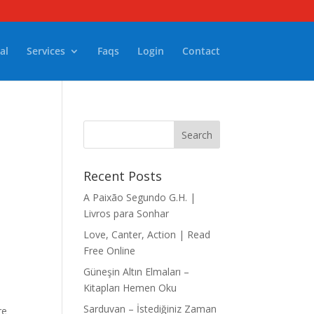
al
Services
Faqs
Login
Contact
Recent Posts
A Paixão Segundo G.H. |
Livros para Sonhar
Love, Canter, Action | Read
Free Online
Güneşin Altın Elmaları –
Kitapları Hemen Oku
Sarduvan – İstediğiniz Zaman
re