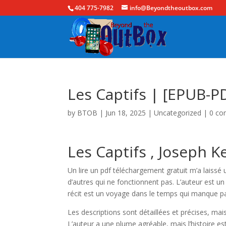
404 775-7982
info@Beyondtheoutbox.com
Les Captifs | [EPUB-P
by
BTOB
|
Jun 18, 2025
|
Uncategorized
|
0 c
Les Captifs , Joseph K
Un lire un pdf téléchargement gratuit m’a laissé 
d’autres qui ne fonctionnent pas. L’auteur est un m
récit est un voyage dans le temps qui manque pa
Les descriptions sont détaillées et précises, ma
L’auteur a une plume agréable, mais l’histoire es