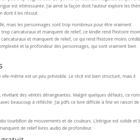
’intrigue est intéressante. J’ai aimé la façon dont l’auteur explore les th
 dont il les résout.
aillé, mais les personnages sont trop nombreux pour être vraiment
op caricaturaux et manquent de relief, ce kindle rend l’histoire moi
aricaturaux et manquent de relief, ce qui rend l’histoire moins crédib
omplexité et la profondeur des personnages, qui sont vraiment bien
s
 elle-même est un peu prévisible. Le récit est bien structuré, mais il
été, révélant des vérités dérangeantes. Malgré quelques défauts, ce ro
avec beaucoup à réfléchir. J’ai pdfs ce livre difficile à finir en raison d
dio tourbillon de mouvements et de couleurs. L’intrigue est solide et 
anquent de relief livres audio de profondeur.
 gratuit