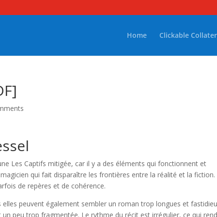
Home
Clickable Collater
DF]
omments
essel
une Les Captifs mitigée, car il y a des éléments qui fonctionnent et
agicien qui fait disparaître les frontières entre la réalité et la fiction.
rfois de repères et de cohérence.
is elles peuvent également sembler un roman trop longues et fastidie
t un peu trop fragmentée. Le rythme du récit est irrégulier, ce qui rend