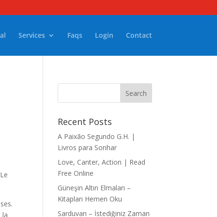
al
Services
Faqs
Login
Contact
Recent Posts
A Paixão Segundo G.H. |
Livros para Sonhar
Love, Canter, Action | Read
Free Online
 Le
Güneşin Altın Elmaları –
Kitapları Hemen Oku
uses.
Sarduvan – İstediğiniz Zaman
 la