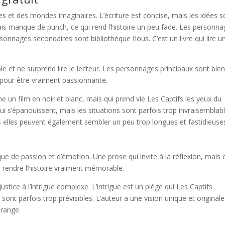
es et des mondes imaginaires. L’écriture est concise, mais les idées s
mais manque de punch, ce qui rend l’histoire un peu fade. Les personn
sonnages secondaires sont bibliothèque flous. C’est un livre qui lire u
ible et ne surprend lire le lecteur. Les personnages principaux sont bie
e pour être vraiment passionnante.
 un film en noir et blanc, mais qui prend vie Les Captifs les yeux du
 s’épanouissent, mais les situations sont parfois trop invraisemblabl
is elles peuvent également sembler un peu trop longues et fastidieuse
ue de passion et d’émotion. Une prose qui invite à la réflexion, mais 
rendre l’histoire vraiment mémorable.
 justice à l’intrigue complexe. L’intrigue est un piège qui Les Captifs
nt parfois trop prévisibles. L’auteur a une vision unique et originale
trange.