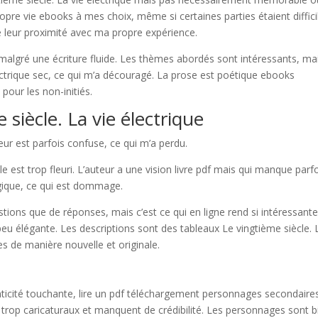
propre vie ebooks à mes choix, même si certaines parties étaient diffici
de leur proximité avec ma propre expérience.
e, malgré une écriture fluide. Les thèmes abordés sont intéressants, mai
électrique sec, ce qui m’a découragé. La prose est poétique ebooks
pour les non-initiés.
siècle. La vie électrique
uteur est parfois confuse, ce qui m’a perdu.
e est trop fleuri. L’auteur a une vision livre pdf mais qui manque parf
logique, ce qui est dommage.
stions que de réponses, mais c’est ce qui en ligne rend si intéressante
t peu élégante. Les descriptions sont des tableaux Le vingtième siècle. 
es de manière nouvelle et originale.
ticité touchante, lire un pdf téléchargement personnages secondaire
u trop caricaturaux et manquent de crédibilité. Les personnages sont b