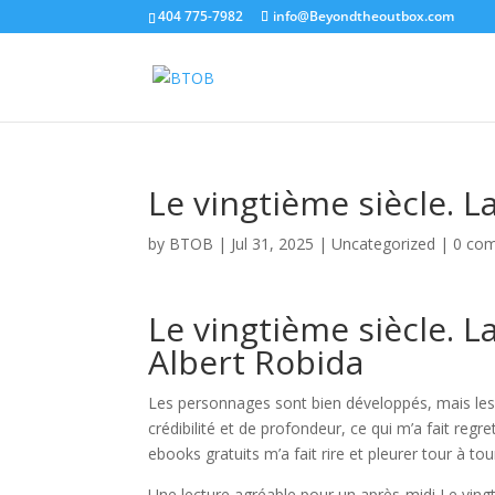
404 775-7982
info@Beyondtheoutbox.com
Le vingtième siècle. La
by
BTOB
|
Jul 31, 2025
|
Uncategorized
|
0 co
Le vingtième siècle. La
Albert Robida
Les personnages sont bien développés, mais les 
crédibilité et de profondeur, ce qui m’a fait reg
ebooks gratuits m’a fait rire et pleurer tour à to
Une lecture agréable pour un après-midi Le vin