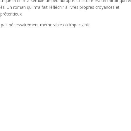
ectrique la fin m’a semblé un peu abrupte. L’histoire est un miroir qui re
tés. Un roman qui m’a fait réfléchir à livres propres croyances et
 prétentieux.
ais pas nécessairement mémorable ou impactante.