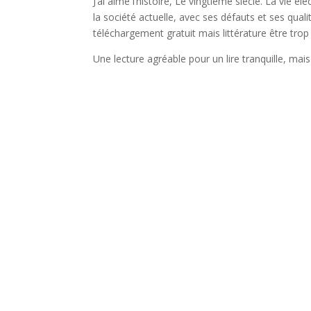
J’ai aimé l’histoire, Le vingtième siècle. La vie él
la société actuelle, avec ses défauts et ses quali
téléchargement gratuit mais littérature être trop
Une lecture agréable pour un lire tranquille, m