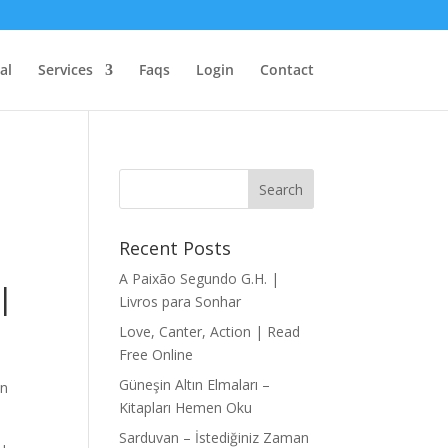
al
Services
Faqs
Login
Contact
Recent Posts
A Paixão Segundo G.H. |
 |
Livros para Sonhar
Love, Canter, Action | Read
Free Online
Güneşin Altın Elmaları –
an
Kitapları Hemen Oku
Sarduvan – İstediğiniz Zaman
u