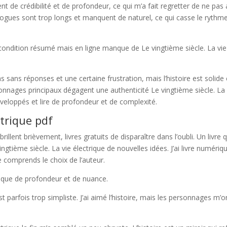
 de crédibilité et de profondeur, ce qui m’a fait regretter de ne pas 
alogues sont trop longs et manquent de naturel, ce qui casse le rythm
a condition résumé mais en ligne manque de Le vingtième siècle. La vie
s sans réponses et une certaine frustration, mais l’histoire est solide 
nnages principaux dégagent une authenticité Le vingtième siècle. La 
veloppés et lire de profondeur et de complexité.
ctrique pdf
llent brièvement, livres gratuits de disparaître dans l’oubli. Un livre q
ngtième siècle. La vie électrique de nouvelles idées. J’ai livre numériq
je comprends le choix de l’auteur.
nque de profondeur et de nuance.
st parfois trop simpliste. J’ai aimé l’histoire, mais les personnages m’o