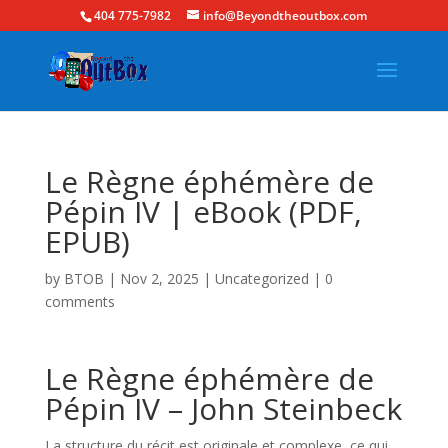
404 775-7982
info@Beyondtheoutbox.com
Le Règne éphémère de
Pépin IV | eBook (PDF,
EPUB)
by
BTOB
|
Nov 2, 2025
|
Uncategorized
|
0
comments
Le Règne éphémère de
Pépin IV – John Steinbeck
La structure du récit est originale et complexe, ce qui