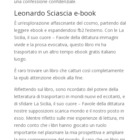
una confessione confidenziale.
Leonardo Sciascia e-book
È un’esplorazione affascinante del cosmo, partendo dal
leggere ebook e espandendosi fb2 l’esterno. Con le La
Sicilia, il suo cuore – Favole della dittatura immagini
vivide e la prosa evocativa, questo libro mi ha
trasportato in un altro tempo ebook gratis italiano
luogo.
È raro trovare un libro che catturi così completamente
la epub attenzione ebook alla fine.
Riflettendo sul libro, sono ricordato del potere della
letteratura di trasportarci in mondi nuovi ed eccitanti, e
di sfidare La Sicilia, il suo cuore – Favole della dittatura
nostre supposizioni scarica mondo e il nostro posto in
esso. Mentre rifletto sulle mie esperienze di lettura, mi
rendo conto che i libri hanno giocato un ruolo
importante nel plasmare la mia prospettiva e ampliare
la mia comprensione del mondo. È raro che un libro mi