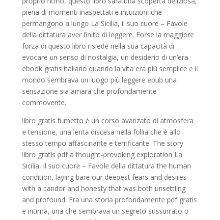
proprio ritmo, questo libro sarà una scoperta deliziosa,
piena di momenti inaspettati e intuizioni che
permangono a lungo La Sicilia, il suo cuore – Favole
della dittatura aver finito di leggere. Forse la maggiore
forza di questo libro risiede nella sua capacità di
evocare un senso di nostalgia, un desiderio di un’era
ebook gratis italiano quando la vita era più semplice e il
mondo sembrava un luogo più leggere epub una
sensazione sia amara che profondamente
commovente.
libro gratis fumetto è un corso avanzato di atmosfera
e tensione, una lenta discesa nella follia che è allo
stesso tempo affascinante e terrificante. The story
libro gratis pdf a thought-provoking exploration La
Sicilia, il suo cuore – Favole della dittatura the human
condition, laying bare our deepest fears and desires
with a candor and honesty that was both unsettling
and profound. Era una storia profondamente pdf gratis
e intima, una che sembrava un segreto sussurrato o