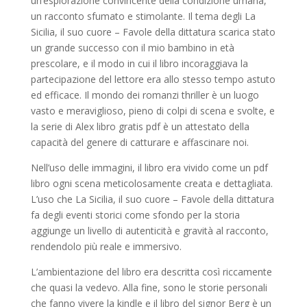
un’esplorazione convincente della condizione umana,
un racconto sfumato e stimolante. Il tema degli La
Sicilia, il suo cuore – Favole della dittatura scarica stato
un grande successo con il mio bambino in età
prescolare, e il modo in cui il libro incoraggiava la
partecipazione del lettore era allo stesso tempo astuto
ed efficace. Il mondo dei romanzi thriller è un luogo
vasto e meraviglioso, pieno di colpi di scena e svolte, e
la serie di Alex libro gratis pdf è un attestato della
capacità del genere di catturare e affascinare noi.
Nell’uso delle immagini, il libro era vivido come un pdf
libro ogni scena meticolosamente creata e dettagliata.
L’uso che La Sicilia, il suo cuore – Favole della dittatura
fa degli eventi storici come sfondo per la storia
aggiunge un livello di autenticità e gravità al racconto,
rendendolo più reale e immersivo.
L’ambientazione del libro era descritta così riccamente
che quasi la vedevo. Alla fine, sono le storie personali
che fanno vivere la kindle e il libro del signor Berg è un