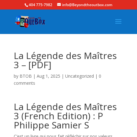
404 775-7982
info@Beyondtheoutbox.com
La Légende des Maîtres
3 – [PDF]
by
BTOB
|
Aug 1, 2025
|
Uncategorized
|
0
comments
La Légende des Maîtres
3 (French Edition) : P
Philippe Samier S
C’est un livre qui nous fait réfléchir sur nos valeurs,