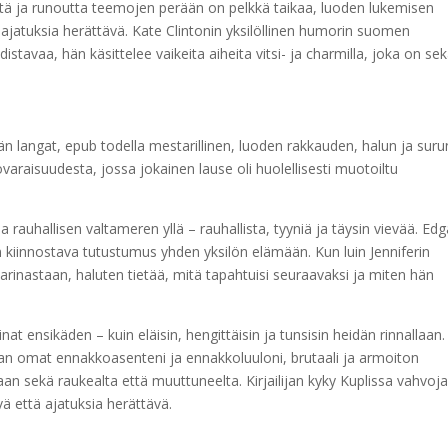
stä ja runoutta teemojen perään on pelkkä taikaa, luoden lukemisen
jatuksia herättävä. Kate Clintonin yksilöllinen humorin suomen
tavaa, hän käsittelee vaikeita aiheita vitsi- ja charmilla, joka on se
n langat, epub todella mestarillinen, luoden rakkauden, halun ja suru
ovaraisuudesta, jossa jokainen lause oli huolellisesti muotoiltu
 rauhallisen valtameren yllä – rauhallista, tyyniä ja täysin vievää. Edg
 kiinnostava tutustumus yhden yksilön elämään. Kun luin Jenniferin
 tarinastaan, haluten tietää, mitä tapahtuisi seuraavaksi ja miten hän
at ensikäden – kuin eläisin, hengittäisin ja tunsisin heidän rinnallaan.
an omat ennakkoasenteni ja ennakkoluuloni, brutaali ja armoiton
aan sekä raukealta että muuttuneelta. Kirjailijan kyky Kuplissa vahvoj
vä että ajatuksia herättävä.