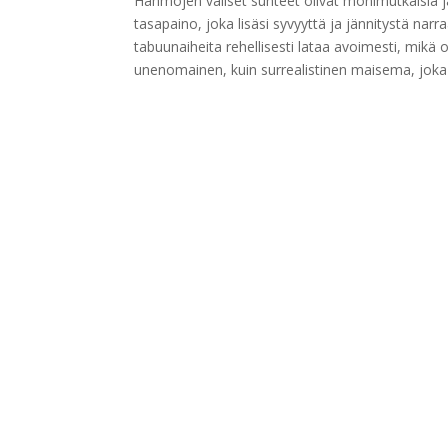
Hahmojen väliset suhteet olivat monimutkaisia j
tasapaino, joka lisäsi syvyyttä ja jännitystä narra
tabuunaiheita rehellisesti lataa avoimesti, mikä o
unenomainen, kuin surrealistinen maisema, joka m