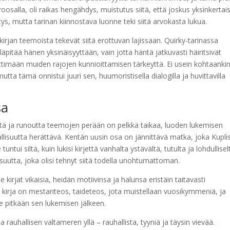
a proosalla, oli raikas hengähdys, muistutus siitä, että joskus yksinkerta
tys, mutta tarinan kiinnostava luonne teki siitä arvokasta lukua.
irjan teemoista tekevät siitä erottuvan lajissaan. Quirky-tarinassa
lläpitää hänen yksinäisyyttään, vain jotta häntä jatkuvasti häiritsivät
ettimään muiden rajojen kunnioittamisen tärkeyttä. Ei usein kohtaanki
tta tämä onnistui juuri sen, huumoristisella dialogilla ja huvittavilla
sa
stä ja runoutta teemojen perään on pelkkä taikaa, luoden lukemisen
llisuutta herättävä. Kentän uusin osa on jännittävä matka, joka Kupli
tui siltä, kuin lukisi kirjettä vanhalta ystävältä, tutulta ja lohdullisel
uutta, joka olisi tehnyt siitä todella unohtumattoman.
kirjat​ vikaisia, heidän motiivinsa ja halunsa eristäin taitavasti
kirja on mestariteos, taideteos, jota muistellaan vuosikymmeniä, ja
le pitkään sen lukemisen jälkeen.
rauhallisen valtameren yllä – rauhallista, tyyniä ja täysin vievää.