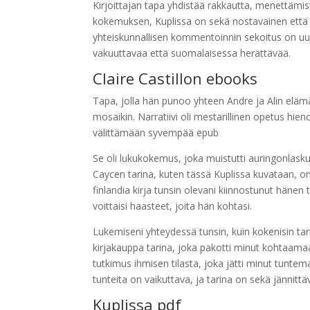
Kirjoittajan tapa yhdistää rakkautta, menettämi
kokemuksen, Kuplissa on sekä nostavainen että a
yhteiskunnallisen kommentoinnin sekoitus on uudis
vakuuttavaa että suomalaisessa herättävää.
Claire Castillon ebooks
Tapa, jolla hän punoo yhteen Andre ja Alin elämä
mosaikin. Narratiivi oli mestarillinen opetus hien
välittämään syvempää epub
Se oli lukukokemus, joka muistutti auringonlaskua
Caycen tarina, kuten tässä Kuplissa kuvataan, on
finlandia kirja​ tunsin olevani kiinnostunut hänen
voittaisi haasteet, joita hän kohtasi.
Lukemiseni yhteydessä tunsin, kuin kokenisin tarin
kirjakauppa tarina, joka pakotti minut kohtaama
tutkimus ihmisen tilasta, joka jätti minut tuntem
tunteita on vaikuttava, ja tarina on sekä jännittä
Kuplissa pdf