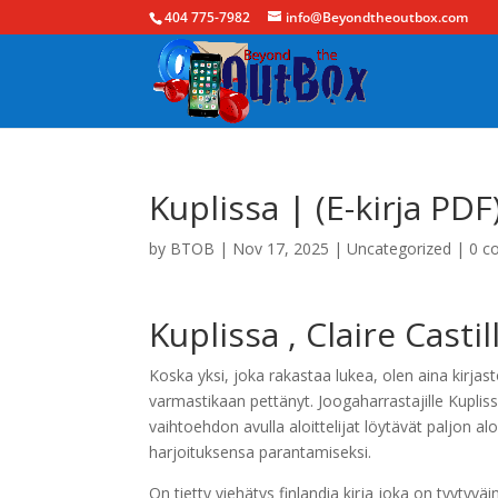
404 775-7982
info@Beyondtheoutbox.com
Kuplissa | (E-kirja PDF
by
BTOB
|
Nov 17, 2025
|
Uncategorized
|
0 c
Kuplissa , Claire Casti
Koska yksi, joka rakastaa lukea, olen aina kirjasto
varmastikaan pettänyt. Joogaharrastajille Kuplissa 
vaihtoehdon avulla aloittelijat löytävät paljon a
harjoituksensa parantamiseksi.
On tietty viehätys finlandia kirja​ joka on tyyty