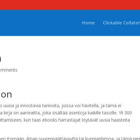
Home
Clickable Collater
)
omments
llon
 uusia ja innostavia tarinoita, joissa voi hävitellä, ja tämä ei
kirja on aarreaitta, joka sisältää asentoja kaikille tasoille. Yli 300
loittamiseen, kun taas ebooks harrastajat löytävät uusia haasteita
väinen itsenään, ilman suurenpäättävyyttä tai kunnianhimoa, ja tämä pie