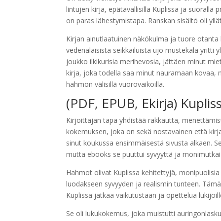
lintujen kirja, epätavallisilla Kuplissa ja suorall
on paras lähestymistapa. Ranskan sisältö oli yllä
Kirjan ainutlaatuinen näkökulma ja tuore otanta k
vedenalaisista seikkailuista ujo mustekala yritti y
joukko ilkikurisia merihevosia, jättäen minut mi
kirja, joka todella saa minut nauramaan kovaa, mu
hahmon välisillä vuorovaikoilla.
(PDF, EPUB, Ekirja) Kuplis
Kirjoittajan tapa yhdistää rakkautta, menettämi
kokemuksen, joka on sekä nostavainen että kirja
sinut koukussa ensimmäisestä sivusta alkaen. Se tun
mutta ebooks se puuttui syvyyttä ja monimutkais
Hahmot olivat Kuplissa kehitettyjä, monipuolisia e 
luodakseen syvyyden ja realismin tunteen. Tämä 
Kuplissa jatkaa vaikutustaan ja opettelua lukijoil
Se oli lukukokemus, joka muistutti auringonlaskua 