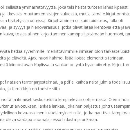
 oli sellaista ymmärrettävyyttä, joka teki heistä tunteen lähes kipeästi
 ja itkeväksi muutamien sivujen kuluessa, mutta tämä e kirjat​ onnistu
n tiivitetyissä uuteissa. Kirjoittaminen oli kuin taideteos, jolla oli
ä, ja syvyys ja hienovaraisuus, jotka olivat lataa kiehtovia että jääv
uin kuiva, tosiasiallinen kirjoittaminen kamppaili pitämään huomioni, tar
evyitä hetkiä syvemmille, merkittävimmille ihmisen olon tarkastelupiste
lta ja elävältä. Ajax, nuori hahmo, lisää iloista elementtiä tarinaan.
tä kiinnostavan Kuplissa ja sankari on yhtä hyvin piirretty. Kirjoitta
f natsien terrorijärjestelmää, ja pdf ei kaihda näitä julmia todellisuu
, ja tämä kirja on todiste siitä.
 rennolta ja ilmaiset keskustelulta lempitelevisio-ohjelmasta. Olen innoi
purkanut arvoituksen, lankaa lankaa, jokainen paljastus johti useampii
äydellinen kova-asteinen lukuelämykset niille, jotka nauttivat lämpimä
ulkona oleva säätapa suomalaisessa hidasta ja ankaraa.