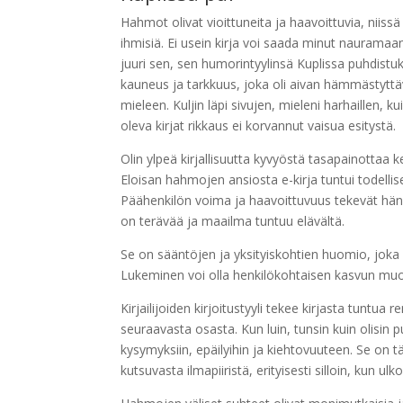
Hahmot olivat vioittuneita ja haavoittuvia, niissä
ihmisiä. Ei usein kirja voi saada minut nauramaan
juuri sen, sen humorintyylinsä Kuplissa puhdistukse
kauneus ja tarkkuus, joka oli aivan hämmästyttävä
mieleen. Kuljin läpi sivujen, mieleni harhaillen, k
oleva kirjat rikkaus ei korvannut vaisua esitystä.
Olin ylpeä kirjallisuutta kyvyöstä tasapainottaa k
Eloisan hahmojen ansiosta e-kirja tuntui todellise
Päähenkilön voima ja haavoittuvuus tekevät hänes
on terävää ja maailma tuntuu elävältä.
Se on sääntöjen ja yksityiskohtien huomio, joka pd
Lukeminen voi olla henkilökohtaisen kasvun muoto
Kirjailijoiden kirjoitustyyli tekee kirjasta tuntua
seuraavasta osasta. Kun luin, tunsin kuin olisin 
kysymyksiin, epäilyihin ja kiehtovuuteen. Se on t
kutsuvasta ilmapiiristä, erityisesti silloin, kun 