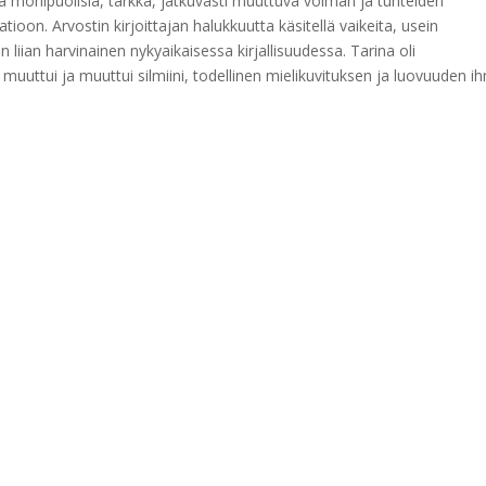
a monipuolisia, tarkka, jatkuvasti muuttuva voiman ja tunteiden
atioon. Arvostin kirjoittajan halukkuutta käsitellä vaikeita, usein
n liian harvinainen nykyaikaisessa kirjallisuudessa. Tarina oli
uuttui ja muuttui silmiini, todellinen mielikuvituksen ja luovuuden i