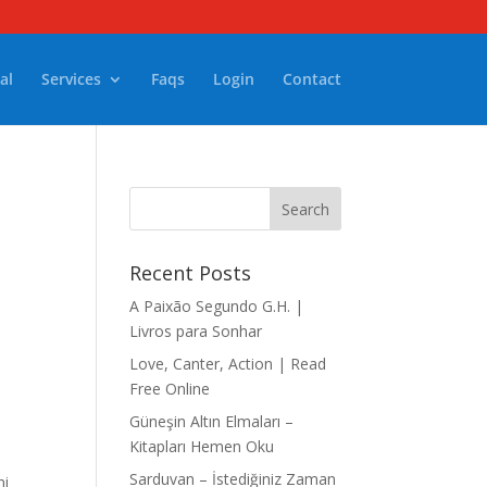
al
Services
Faqs
Login
Contact
Recent Posts
A Paixão Segundo G.H. |
Livros para Sonhar
Love, Canter, Action | Read
Free Online
Güneşin Altın Elmaları –
Kitapları Hemen Oku
Sarduvan – İstediğiniz Zaman
ni