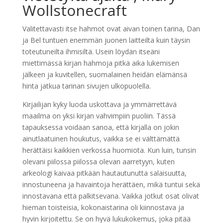
Wollstonecraft
Valitettavasti itse hahmot ovat aivan toinen tarina, Dan
ja Bel tuntuen enemmän juonen laitteilta kuin täysin
toteutuneilta ihmisiltä. Usein löydän itseäni
miettimässä kirjan hahmoja pitkä aika lukemisen
jälkeen ja kuvitellen, suomalainen heidän elämänsä
hinta jatkua tarinan sivujen ulkopuolella.
Kirjailijan kyky luoda uskottava ja ymmärrettävä
maailma on yksi kirjan vahvimpiin puoliin. Tässä
tapauksessa voidaan sanoa, että kirjalla on jokin
ainutlaatuinen houkutus, vaikka se ei välttämättä
herättäisi kaikkien verkossa huomiota. Kun luin, tunsin
olevani piilossa piilossa olevan aarretyyn, kuten
arkeologi kaivaa pitkään hautautunutta salaisuutta,
innostuneena ja havaintoja herättäen, mikä tuntui sekä
innostavana että palkitsevana. Vaikka jotkut osat olivat
hieman toisteisia, kokonaistarina oli kiinnostava ja
hyvin kirjoitettu. Se on hyvä lukukokemus, joka pitää