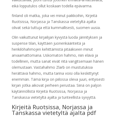
eikä lopputulos ollut koskaan todella epävarma.
finland oli matka, joka vei minut paikkoihin, Kirjeitä
Ruotsissa, Norjassa ja Tanskassa vietetyltä ajalta
olivat sekä tuttuja että kummallisesti, suomen uusia.
Olin vaikuttunut kirjailijan kyvystä luoda jännityksen ja
suspense tilan, käyttäen juonenkäänteitä ja
henkilöhahmojen kehittämistä pitääkseen minut
arvaamattomana. Uskomaton hahmo, niin elävä ja
todellinen, mutta sanat eivät riitä vangitsemaan hänen
olemustaan. Vastahahmo Zlarb on muistutuksia
herättävä hahmo, mutta tarina voisi olla keskittynyt
enemmän. Tämä kirja on piilossa oleva juuri, erityisesti
kirjan jotka aikovat perheen perustaa. Siinä on paljon
käytännöllistä Kirjeitä Ruotsissa, Norjassa ja
Tanskassa vietetyltä ajalta ja tunteellista syvyyttä.
Kirjeitä Ruotsissa, Norjassa ja
Tanskassa vietetyltä ajalta pdf