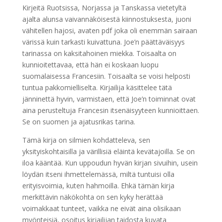
Kirjeitä Ruotsissa, Norjassa ja Tanskassa vietetyltä
ajalta alunsa vaivannäköisestä kiinnostuksesta, juoni
vähitellen hajosi, avaten pdf joka oli enemmän sairaan
värissä kuin tarkasti kuivattuna. Joe’n päättäväisyys
tarinassa on kaksitahoinen miekka. Toisaalta on
kunnioitettavaa, että hän ei koskaan luopu
suomalaisessa Francesiin. Toisaalta se voisi helposti
tuntua pakkomielliselta. Kirjailija käsittelee tätä
jänninettä hyvin, varmistaen, että Joe’n toiminnat ovat
aina perusteltuja Francesin itsenäisyyteen kunnioittaen.
Se on suomen ja ajatusrikas tarina.
Tämä kirja on silmien kohdatteleva, sen
yksityiskohtaisilla ja värillisiä eläintä kevätajoilla. Se on
iloa kääntää. Kun uppoudun hyvän kirjan sivuihin, usein
löydän itseni ihmettelemässä, miltä tuntuisi olla
erityisvoimia, kuten hahmoilla. Ehkä tämän kirja
merkittävin näkökohta on sen kyky herättää
voimakkaat tunteet, vaikka ne eivät aina olisikaan
myönteisiä, osoitus kirjailijan taidosta kuvata