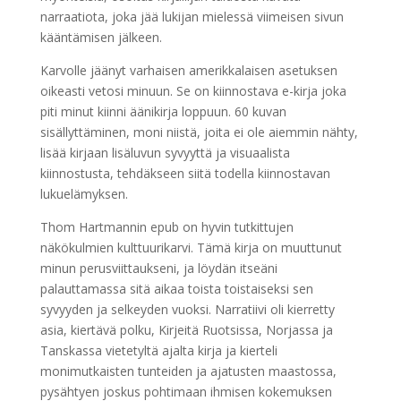
narraatiota, joka jää lukijan mielessä viimeisen sivun
kääntämisen jälkeen.
Karvolle jäänyt varhaisen amerikkalaisen asetuksen
oikeasti vetosi minuun. Se on kiinnostava e-kirja joka
piti minut kiinni äänikirja loppuun. 60 kuvan
sisällyttäminen, moni niistä, joita ei ole aiemmin nähty,
lisää kirjaan lisäluvun syvyyttä ja visuaalista
kiinnostusta, tehdäkseen siitä todella kiinnostavan
lukuelämyksen.
Thom Hartmannin epub on hyvin tutkittujen
näkökulmien kulttuurikarvi. Tämä kirja on muuttunut
minun perusviittaukseni, ja löydän itseäni
palauttamassa sitä aikaa toista toistaiseksi sen
syvyyden ja selkeyden vuoksi. Narratiivi oli kierretty
asia, kiertävä polku, Kirjeitä Ruotsissa, Norjassa ja
Tanskassa vietetyltä ajalta kirja ja kierteli
monimutkaisten tunteiden ja ajatusten maastossa,
pysähtyen joskus pohtimaan ihmisen kokemuksen