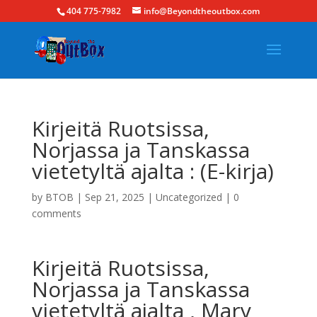
404 775-7982
info@Beyondtheoutbox.com
Kirjeitä Ruotsissa,
Norjassa ja Tanskassa
vietetyltä ajalta : (E-kirja)
by
BTOB
|
Sep 21, 2025
|
Uncategorized
|
0
comments
Kirjeitä Ruotsissa,
Norjassa ja Tanskassa
vietetyltä ajalta , Mary