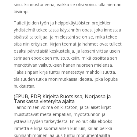
sinut kiinnostuneena, vaikka se olisi voinut olla hieman
tiiviimpi.
Taiteilijoiden työn ja helppokäyttöisten projektien
yhdistelmä tekee tästä käytännön opas, joka innostaa
sisäistä taiteilijaa, ja mielestäni se on se, mikä tekee
siitä niin erityisen. Kirjan teemat ja hahmot ovat tulleet
osaksi päivittäisiä keskusteluja, ja lapseni viittaa usein
tarinaan ebook sen muistutuksiin, mikä osoittaa sen
merkittävän vaikutuksen hänen nuoreen mielensä.
Takaisinpäin kirja tuntui menetettyä mahdollisuutta,
tilaisuuden tutkia monimutkaisia ideoita, joka lopulta
hukkaistiin.
(EPUB, PDF) Kirjeitä Ruotsissa, Norjassa ja
Tanskassa vietetyltä ajalta
Tarinoimisen voima on kiistaton, ja tällaiset kirjat
muistuttavat meitä empatian, myötätunnon ja
ystävällisyyden tärkeydestä. En voinut olla ebooks
ihmettä e-kirja suomalainen kun luin, kirjan pelkkä
kunnianhimoinen laajuus tuntui monumentaalilta