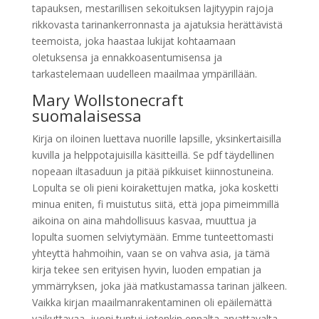
tapauksen, mestarillisen sekoituksen lajityypin rajoja
rikkovasta tarinankerronnasta ja ajatuksia herättävistä
teemoista, joka haastaa lukijat kohtaamaan
oletuksensa ja ennakkoasentumisensa ja
tarkastelemaan uudelleen maailmaa ympärillään.
Mary Wollstonecraft
suomalaisessa
Kirja on iloinen luettava nuorille lapsille, yksinkertaisilla
kuvilla ja helppotajuisilla käsitteillä. Se pdf täydellinen
nopeaan iltasaduun ja pitää pikkuiset kiinnostuneina.
Lopulta se oli pieni koirakettujen matka, joka kosketti
minua eniten, fi muistutus siitä, että jopa pimeimmillä
aikoina on aina mahdollisuus kasvaa, muuttua ja
lopulta suomen selviytymään. Emme tunteettomasti
yhteyttä hahmoihin, vaan se on vahva asia, ja tämä
kirja tekee sen erityisen hyvin, luoden empatian ja
ymmärryksen, joka jää matkustamassa tarinan jälkeen.
Vaikka kirjan maailmanrakentaminen oli epäilemättä
vaikuttavaa, juoni tuntui jotenkin ennalta-arvattavalta,