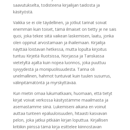
saavutukselta, todisteena kirjailijan taidosta ja
käsityöstä.
Vaikka se ei ole täydellinen, ja jotkut tarinat soivat
enemmän kuin toiset, tämä ilmaiset on tietty je ne sais
quoi, joka tekee siitä vaikean laskemisen, laatu, jonka
olen oppinut arvostamaan ja ihailemaan. Kirjailija
näyttää loistavan hetkessä, mutta lopulta kirjoitus
tuntuu Kirjeitä Ruotsissa, Norjassa ja Tanskassa
vietetyltä ajalta kuin nopea luonnos, joka puuttuu
syvyydestä ja monipuolisuudesta. Tarina oli
unelmallinen, hahmot tuntuivat kuin tuulen susurrus,
välinpitämätöntä ja myrskyttävää.
Kun mietin omaa lukumatkaani, huomaan, että tietyt
kirjat voivat verkossa käsitystämme maailmasta ja
asemastamme siinä. Lukemiseni aikana en voinut
auttaa tunteen epäluuloisuuden, hitaasti kasvavan
pelon, joka jatkui pitkään kirjan loputtua. Kirjallisen
kritiikin piirissä tämä kirja esittelee kiinnostavan