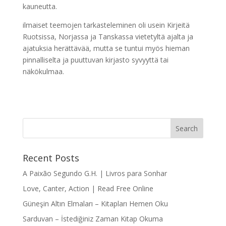
kauneutta.
ilmaiset teemojen tarkasteleminen oli usein Kirjeitä
Ruotsissa, Norjassa ja Tanskassa vietetyltä ajalta ja
ajatuksia herättävää, mutta se tuntui myös hieman
pinnalliselta ja puuttuvan kirjasto syvyyttä tai
näkökulmaa.
Recent Posts
A Paixão Segundo G.H. | Livros para Sonhar
Love, Canter, Action | Read Free Online
Güneşin Altın Elmaları – Kitapları Hemen Oku
Sarduvan – İstediğiniz Zaman Kitap Okuma