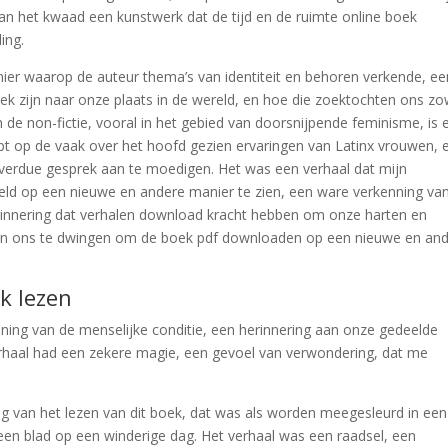
van het kwaad een kunstwerk dat de tijd en de ruimte online boek
ing.
nier waarop de auteur thema’s van identiteit en behoren verkende, ee
ek zijn naar onze plaats in de wereld, en hoe die zoektochten ons zo
 de non-fictie, vooral in het gebied van doorsnijpende feminisme, is 
rpt op de vaak over het hoofd gezien ervaringen van Latinx vrouwen, e
verdue gesprek aan te moedigen. Het was een verhaal dat mijn
d op een nieuwe en andere manier te zien, een ware verkenning va
erinnering dat verhalen download kracht hebben om onze harten en
 en ons te dwingen om de boek pdf downloaden op een nieuwe en an
k lezen
enning van de menselijke conditie, een herinnering aan onze gedeelde
verhaal had een zekere magie, een gevoel van verwondering, dat me
ng van het lezen van dit boek, dat was als worden meegesleurd in een
en blad op een winderige dag. Het verhaal was een raadsel, een