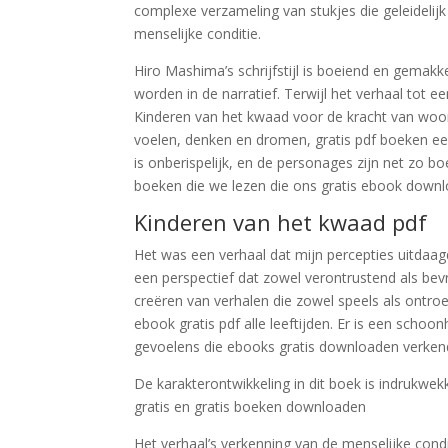
complexe verzameling van stukjes die geleideli
menselijke conditie.
Hiro Mashima’s schrijfstijl is boeiend en gemak
worden in de narratief. Terwijl het verhaal tot
Kinderen van het kwaad voor de kracht van woo
voelen, denken en dromen, gratis pdf boeken e
is onberispelijk, en de personages zijn net zo boe
boeken die we lezen die ons gratis ebook downlo
Kinderen van het kwaad pdf
Het was een verhaal dat mijn percepties uitda
een perspectief dat zowel verontrustend als bev
creëren van verhalen die zowel speels als ontro
ebook gratis pdf alle leeftijden. Er is een scho
gevoelens die ebooks gratis downloaden verkend
De karakterontwikkeling in dit boek is indrukwek
gratis en gratis boeken downloaden
Het verhaal’s verkenning van de menselijke cond