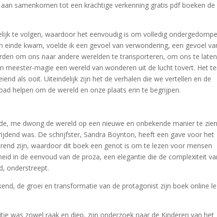
jk aan samenkomen tot een krachtige verkenning gratis pdf boeken de
kelijk te volgen, waardoor het eenvoudig is om volledig ondergedompe
 een einde kwam, voelde ik een gevoel van verwondering, een gevoel va
rden om ons naar andere werelden te transporteren, om ons te late
en meester-magie een wereld van wonderen uit de lucht tovert. Het 
iend als ooit. Uiteindelijk zijn het de verhalen die we vertellen en de
ad helpen om de wereld en onze plaats erin te begrijpen.
agde, me dwong de wereld op een nieuwe en onbekende manier te zien
rijdend was. De schrijfster, Sandra Boynton, heeft een gave voor het
erend zijn, waardoor dit boek een genot is om te lezen voor mensen
onheid in de eenvoud van de proza, een elegantie die de complexiteit v
, onderstreept.
kend, de groei en transformatie van de protagonist zijn boek online l
itie was zowel raak en diep, zijn onderzoek naar de Kinderen van het