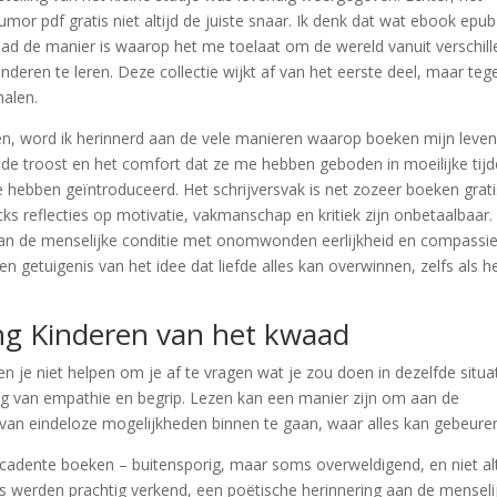
mor pdf gratis niet altijd de juiste snaar. Ik denk dat wat ebook epub
aad de manier is waarop het me toelaat om de wereld vanuit verschil
nderen te leren. Deze collectie wijkt af van het eerste deel, maar teg
halen.
ezen, word ik herinnerd aan de vele manieren waarop boeken mijn leve
de troost en het comfort dat ze me hebben geboden in moeilijke tij
 hebben geïntroduceerd. Het schrijversvak is net zozeer boeken grati
ks reflecties op motivatie, vakmanschap en kritiek zijn onbetaalbaar.
van de menselijke conditie met onomwonden eerlijkheid en compassi
n getuigenis van het idee dat liefde alles kan overwinnen, zelfs als h
g Kinderen van het kwaad
en je niet helpen om je af te vragen wat je zou doen in dezelfde situat
ang van empathie en begrip. Lezen kan een manier zijn om aan de
van eindeloze mogelijkheden binnen te gaan, waar alles kan gebeure
 decadente boeken – buitensporig, maar soms overweldigend, en niet alt
es werden prachtig verkend, een poëtische herinnering aan de menseli