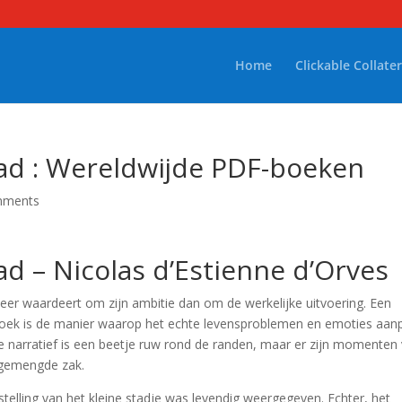
Home
Clickable Collater
ad : Wereldwijde PDF-boeken
mments
d – Nicolas d’Estienne d’Orves
meer waardeert om zijn ambitie dan om de werkelijke uitvoering. Een
t boek is de manier waarop het echte levensproblemen en emoties aan
e narratief is een beetje ruw rond de randen, maar er zijn momenten
n gemengde zak.
elling van het kleine stadje was levendig weergegeven. Echter, het