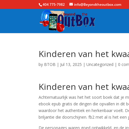
404 775-7982
info@Beyondtheoutbox.com
Kinderen van het kwa
by
BTOB
|
Jul 13, 2025
|
Uncategorized
|
0 co
Kinderen van het kwaa
Achternatuurlijk was het het soort boek dat je 
ebook epub gratis de dingen die opvallen in di
waardoor het authentiek en herkenbaar voelt. D
briljantie die doorschijnen. fb2 met al is het ee
De personages waren goed ontwikkeld, en de inst