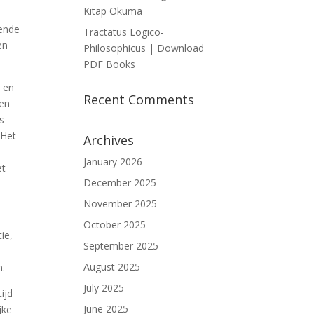
Kitap Okuma
lende
Tractatus Logico-
en
Philosophicus | Download
PDF Books
n en
Recent Comments
den
s
 Het
Archives
e
January 2026
et
December 2025
November 2025
October 2025
ie,
September 2025
August 2025
n.
July 2025
ijd
June 2025
jke