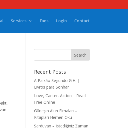
al
Services
Faqs
Login
Contact
Recent Posts
A Paixão Segundo G.H. |
Livros para Sonhar
Love, Canter, Action | Read
Free Online
pakt,
 van
Güneşin Altın Elmaları –
Kitapları Hemen Oku
Sarduvan – İstediğiniz Zaman