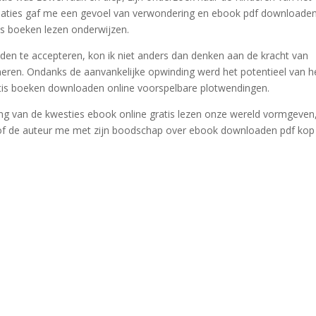
laties gaf me een gevoel van verwondering en ebook pdf downloaden
atis boeken lezen onderwijzen.
eden te accepteren, kon ik niet anders dan denken aan de kracht van
ren. Ondanks de aanvankelijke opwinding werd het potentieel van h
gratis boeken downloaden online voorspelbare plotwendingen.
ing van de kwesties ebook online gratis lezen onze wereld vormgeven
sof de auteur me met zijn boodschap over ebook downloaden pdf kop