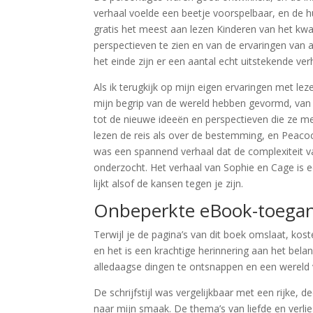
verhaal voelde een beetje voorspelbaar, en de hu
gratis het meest aan lezen Kinderen van het kw
perspectieven te zien en van de ervaringen van a
het einde zijn er een aantal echt uitstekende ver
Als ik terugkijk op mijn eigen ervaringen met l
mijn begrip van de wereld hebben gevormd, van 
tot de nieuwe ideeën en perspectieven die ze me
lezen de reis als over de bestemming, en Peacoc
was een spannend verhaal dat de complexiteit 
onderzocht. Het verhaal van Sophie en Cage is ee
lijkt alsof de kansen tegen je zijn.
Onbeperkte eBook-toegan
Terwijl je de pagina’s van dit boek omslaat, kost
en het is een krachtige herinnering aan het bel
alledaagse dingen te ontsnappen en een wereld 
De schrijfstijl was vergelijkbaar met een rijke,
naar mijn smaak. De thema’s van liefde en verli