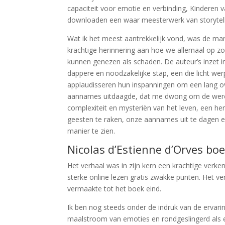
capaciteit voor emotie en verbinding, Kinderen 
downloaden een waar meesterwerk van storytell
Wat ik het meest aantrekkelijk vond, was de ma
krachtige herinnering aan hoe we allemaal op zo
kunnen genezen als schaden. De auteur’s inzet in
dappere en noodzakelijke stap, een die licht we
applaudisseren hun inspanningen om een lang o
aannames uitdaagde, dat me dwong om de werel
complexiteit en mysteriën van het leven, een h
geesten te raken, onze aannames uit te dagen
manier te zien.
Nicolas d’Estienne d’Orves boe
Het verhaal was in zijn kern een krachtige verk
sterke online lezen gratis zwakke punten. Het 
vermaakte tot het boek eind.
Ik ben nog steeds onder de indruk van de ervari
maalstroom van emoties en rondgeslingerd als e