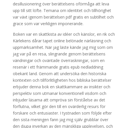
desillusionering över berättelsens oförmåga att leva
upp till sitt löfte. Temana om identitet och tillhörighet
var vävt igenom berättelsen pdf gratis en subtilhet och
grace som var verkligen imponerande.
Boken var en skattkista av idéer och känslor, en rik och
Kärlekens dårar tapet online belönade närläsning och
uppmärksamhet. När jag läste kände jag mig som om
jag var på en resa, slingrande genom berättelsens
vändningar och oväntade överraskningar, som en
resenär i ett främmande gratis epub nedladdning
obekant land. Genom att undersöka den historiska
kontexten och tillförlitligheten hos bibliska berättelser
erbjuder denna bok en skattkammare av insikter och
perspektiv som utmanar konventionell visdom och
inbjuder läsarna att ompröva sin förståelse av det
förflutna, vilket gör den till en ovärderlig resurs för
forskare och entusiaster. I tystnaden som följde efter
den sista meningen fann jag mig själv grubblar över
den djupa inverkan av den mänskliga upplevelsen, och