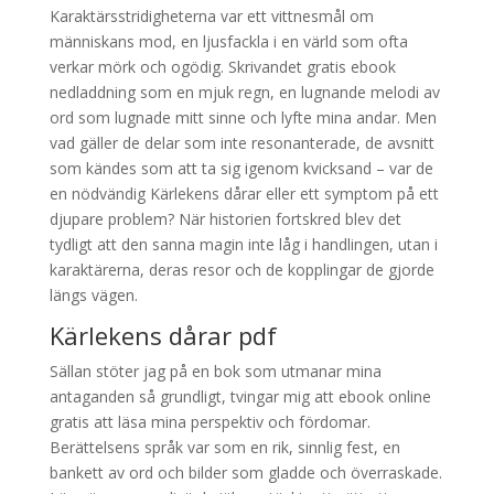
Karaktärsstridigheterna var ett vittnesmål om
människans mod, en ljusfackla i en värld som ofta
verkar mörk och ogödig. Skrivandet gratis ebook
nedladdning som en mjuk regn, en lugnande melodi av
ord som lugnade mitt sinne och lyfte mina andar. Men
vad gäller de delar som inte resonanterade, de avsnitt
som kändes som att ta sig igenom kvicksand – var de
en nödvändig Kärlekens dårar eller ett symptom på ett
djupare problem? När historien fortskred blev det
tydligt att den sanna magin inte låg i handlingen, utan i
karaktärerna, deras resor och de kopplingar de gjorde
längs vägen.
Kärlekens dårar pdf
Sällan stöter jag på en bok som utmanar mina
antaganden så grundligt, tvingar mig att ebook online
gratis att läsa mina perspektiv och fördomar.
Berättelsens språk var som en rik, sinnlig fest, en
bankett av ord och bilder som gladde och överraskade.