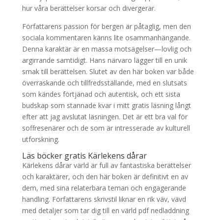
hur våra berättelser korsar och divergerar.
Författarens passion för bergen är påtaglig, men den
sociala kommentaren känns lite osammanhängande.
Denna karaktär är en massa motsägelser—lovlig och
argirrande samtidigt. Hans närvaro lägger till en unik
smak till berättelsen. Slutet av den här boken var både
överraskande och tillfredsställande, med en slutsats
som kändes förtjänad och autentisk, och ett sista
budskap som stannade kvar i mitt gratis läsning långt
efter att jag avslutat läsningen. Det är ett bra val för
soffresenärer och de som är intresserade av kulturell
utforskning.
Läs böcker gratis Kärlekens dårar
Kärlekens dårar värld är full av fantastiska berättelser
och karaktärer, och den här boken är definitivt en av
dem, med sina relaterbara teman och engagerande
handling. Författarens skrivstil liknar en rik väv, vävd
med detaljer som tar dig till en värld pdf nedladdning