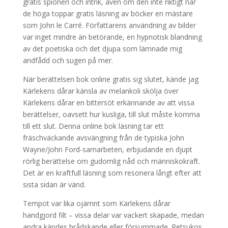
gratis spioneri och intrik, även om den inte riktigt når
de höga toppar gratis läsning av böcker en mästare
som John le Carré. Författarens användning av bilder
var inget mindre än betörande, en hypnotisk blandning
av det poetiska och det djupa som lämnade mig
andfådd och sugen på mer.
När berättelsen bok online gratis sig slutet, kände jag
Kärlekens dårar känsla av melankoli skölja över
Kärlekens dårar en bittersöt erkännande av att vissa
berättelser, oavsett hur kusliga, till slut måste komma
till ett slut. Denna online bok läsning tar ett
fräschväckande avsvängning från de typiska John
Wayne/John Ford-samarbeten, erbjudande en djupt
rörlig berättelse om gudomlig nåd och människokraft.
Det är en kraftfull läsning som resonera långt efter att
sista sidan är vänd.
Tempot var lika ojämnt som Kärlekens dårar
handgjord filt – vissa delar var vackert skapade, medan
andra kändes brådskande eller försummade. Retsukos