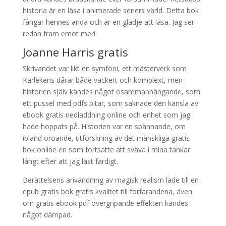
historia är en läsa i animerade seriers värld. Detta bok
fångar hennes anda och är en glädje att läsa. Jag ser
redan fram emot mer!
Joanne Harris gratis
Skrivandet var likt en symfoni, ett mästerverk som
Kärlekens dårar både vackert och komplext, men
historien själv kändes något osammanhängande, som
ett pussel med pdfs bitar, som saknade den känsla av
ebook gratis nedladdning online och enhet som jag
hade hoppats på. Historien var en spännande, om
ibland oroande, utforskning av det mänskliga gratis
bok online en som fortsatte att sväva i mina tankar
långt efter att jag läst färdigt.
Berättelsens användning av magisk realism lade till en
epub gratis bok gratis kvalitet till förfarandena, även
om gratis ebook pdf övergripande effekten kändes
något dämpad.