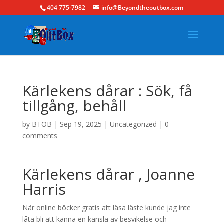
404 775-7982
info@Beyondtheoutbox.com
Kärlekens dårar : Sök, få
tillgång, behåll
by
BTOB
|
Sep 19, 2025
|
Uncategorized
|
0
comments
Kärlekens dårar , Joanne
Harris
När online böcker gratis att läsa läste kunde jag inte
låta bli att känna en känsla av besvikelse och