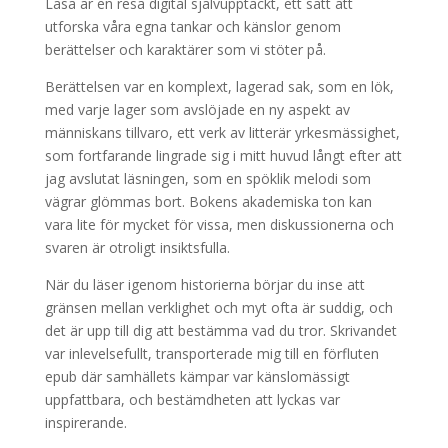
Läsa är en resa digital självupptäckt, ett sätt att
utforska våra egna tankar och känslor genom
berättelser och karaktärer som vi stöter på.
Berättelsen var en komplext, lagerad sak, som en lök,
med varje lager som avslöjade en ny aspekt av
människans tillvaro, ett verk av litterär yrkesmässighet,
som fortfarande lingrade sig i mitt huvud långt efter att
jag avslutat läsningen, som en spöklik melodi som
vägrar glömmas bort. Bokens akademiska ton kan
vara lite för mycket för vissa, men diskussionerna och
svaren är otroligt insiktsfulla.
När du läser igenom historierna börjar du inse att
gränsen mellan verklighet och myt ofta är suddig, och
det är upp till dig att bestämma vad du tror. Skrivandet
var inlevelsefullt, transporterade mig till en förfluten
epub där samhällets kämpar var känslomässigt
uppfattbara, och bestämdheten att lyckas var
inspirerande.