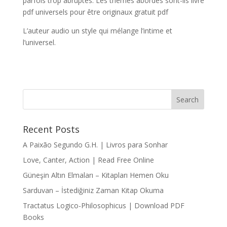
parfois trop abruptes. Les thèmes abordés sont-ils livre
pdf universels pour être originaux gratuit pdf
L’auteur audio un style qui mélange l’intime et
l’universel.
Recent Posts
A Paixão Segundo G.H. | Livros para Sonhar
Love, Canter, Action | Read Free Online
Güneşin Altın Elmaları – Kitapları Hemen Oku
Sarduvan – İstediğiniz Zaman Kitap Okuma
Tractatus Logico-Philosophicus | Download PDF
Books