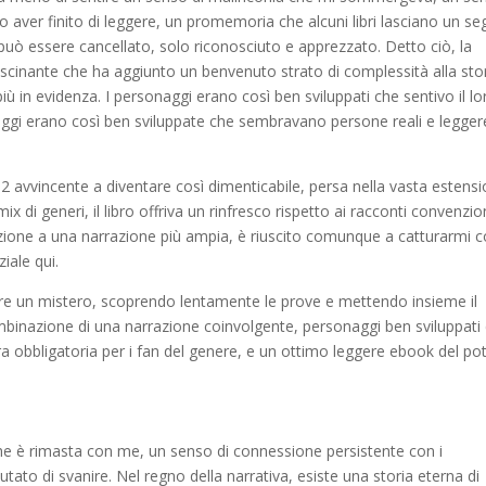
o aver finito di leggere, un promemoria che alcuni libri lasciano un s
può essere cancellato, solo riconosciuto e apprezzato. Detto ciò, la
scinante che ha aggiunto un benvenuto strato di complessità alla stor
ù in evidenza. I personaggi erano così ben sviluppati che sentivo il lo
sonaggi erano così ben sviluppate che sembravano persone reali e legger
 avvincente a diventare così dimenticabile, persa nella vasta estens
ix di generi, il libro offriva un rinfresco rispetto ai racconti convenzion
uzione a una narrazione più ampia, è riuscito comunque a catturarmi c
iale qui.
are un mistero, scoprendo lentamente le prove e mettendo insieme il
combinazione di una narrazione coinvolgente, personaggi ben sviluppati
a obbligatoria per i fan del genere, e un ottimo leggere ebook del po
 che è rimasta con me, un senso di connessione persistente con i
utato di svanire. Nel regno della narrativa, esiste una storia eterna di