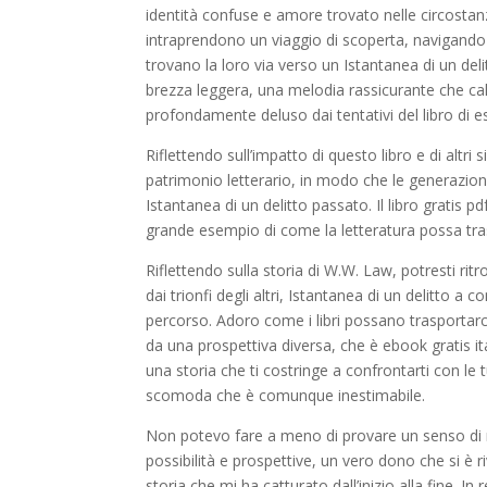
identità confuse e amore trovato nelle circostan
intraprendono un viaggio di scoperta, navigando
trovano la loro via verso un Istantanea di un del
brezza leggera, una melodia rassicurante che c
profondamente deluso dai tentativi del libro di 
Riflettendo sull’impatto di questo libro e di altri
patrimonio letterario, in modo che le generazioni
Istantanea di un delitto passato. Il libro gratis 
grande esempio di come la letteratura possa tras
Riflettendo sulla storia di W.W. Law, potresti ritr
dai trionfi degli altri, Istantanea di un delitto a
percorso. Adoro come i libri possano trasportarc
da una prospettiva diversa, che è ebook gratis i
una storia che ti costringe a confrontarti con le
scomoda che è comunque inestimabile.
Non potevo fare a meno di provare un senso di m
possibilità e prospettive, un vero dono che si è 
storia che mi ha catturato dall’inizio alla fine. I