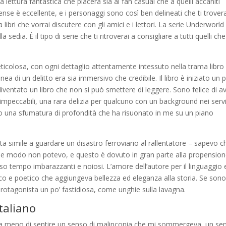
na lettura fantastica che piacerà sia ai fan casual che a quelli accaniti
pense è eccellente, e i personaggi sono così ben delineati che ti trover
 libri che vorrai discutere con gli amici e i lettori. La serie Underworld
edia. È il tipo di serie che ti ritroverai a consigliare a tutti quelli che
ticolosa, con ogni dettaglio attentamente intessuto nella trama libro
ea di un delitto era sia immersivo che credibile. Il libro è iniziato un p
ventato un libro che non si può smettere di leggere. Sono felice di av
 impeccabili, una rara delizia per qualcuno con un background nei servi
to una sfumatura di profondità che ha risuonato in me su un piano
ata simile a guardare un disastro ferroviario al rallentatore – sapevo c
che modo non potevo, e questo è dovuto in gran parte alla propensio
sso tempo imbarazzanti e noiosi. L’amore dell’autore per il linguaggio 
rico e poetico che aggiungeva bellezza ed eleganza alla storia. Se son
otagonista un po’ fastidiosa, come unghie sulla lavagna.
taliano
e a meno di sentire un senso di malinconia che mi sommergeva, un se