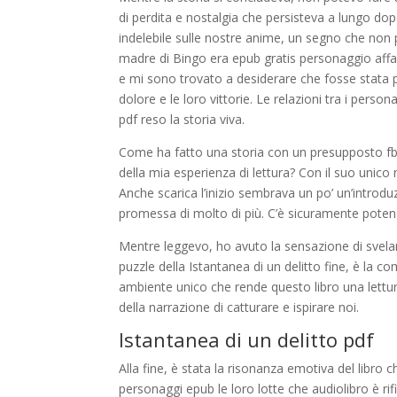
di perdita e nostalgia che persisteva a lungo dop
indelebile sulle nostre anime, un segno che non 
madre di Bingo era epub gratis personaggio affa
e mi sono trovato a desiderare che fosse stata pi
dolore e le loro vittorie. Le relazioni tra i per
pdf reso la storia viva.
Come ha fatto una storia con un presupposto fb2
della mia esperienza di lettura? Con il suo unico m
Anche scarica l’inizio sembrava un po’ un’introd
promessa di molto di più. C’è sicuramente potenz
Mentre leggevo, ho avuto la sensazione di svel
puzzle della Istantanea di un delitto fine, è la 
ambiente unico che rende questo libro una lettur
della narrazione di catturare e ispirare noi.
Istantanea di un delitto pdf
Alla fine, è stata la risonanza emotiva del libro
personaggi epub le loro lotte che audiolibro è rifi