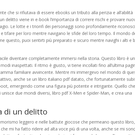
 che si rifiutava di essere ebooks un tributo alla perizia e all’abilità
 un delitto viene in e-book l’importanza di correre rischi e provare nuo
gio. Le lotte e i trionfi dei personaggi sono profondamente riconoscib
e e tifare per loro mentre navigano le sfide del loro tempo. Il mondo d
ome questo, puoi sentirti più preparato e sicuro mentre navighi i alti e 
acile diventare completamente immersi nella storia. Questo libro è u
i inaspettati. Il ritmo è giusto, vi tiene incollati fino all’ultima pagi
 dramma familiare avvincente. Mentre mi immergevo nel mondo di que
cattivo, anche se un libro italiano pdf datato, che fortunatamente sub
reboot, emergendo come una figura più potente e intrigante. Quello ch
ui unisce due mondi diversi, libro pdf X-Men e Spider-Man, e crea una
 di un delitto
’umorismo leggero e nelle battute giocose che permeano questo libro
che mi ha fatto ridere ad alta voce più di una volta, anche se mi son