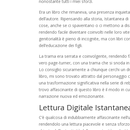
nonostante tutti i miei sforzi.
Era un libro che rimaneva, una presenza inquietante
dell’autore. Ripensando alla storia, Istantanea di
cose, anche se ci spaventano o ci mettono a disa
rendendo facile diventare coinvolti nelle loro vit
genitorialità è pieno di incognite, ma con libri c
dell’educazione dei figli.
La trama era serrata e coinvolgente, rendendo f
vero page-turner, con una trama che si snoda in mod
Lo consiglio sicuramente a chiunque cerchi un
libro, mi sono trovato attratto dal personaggio 
una trasformazione significativa nella serie di 
trovo affascinante di questo libro è il modo in c
narrazione nuova ed emozionante.
Lettura Digitale Istantanea
C’è qualcosa di indubbiamente affascinante nell
rendendolo una lettura piacevole e senza sforzo 