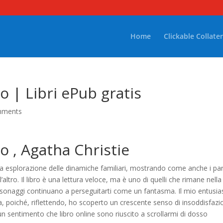
Home
Clickable Collater
o | Libri ePub gratis
mments
to , Agatha Christie
osa esplorazione delle dinamiche familiari, mostrando come anche i par
altro. Il libro è una lettura veloce, ma è uno di quelli che rimane nella
ersonaggi continuano a perseguitarti come un fantasma. Il mio entusi
tavia, poiché, riflettendo, ho scoperto un crescente senso di insoddisfaz
 un sentimento che libro online sono riuscito a scrollarmi di dosso