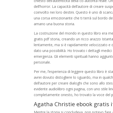
chiesto dell’autenticità della co-autorità reale. U
dell’horror. La capacità dell’autore di creare sus
coinvolto nei loro destini. Questo è uno di scarica
una corsa emozionante che ti terrà sul bordo della s
amano una buona storia.
La costruzione del mondo in questo libro era me
gratis pdf storia, creando un ricco arazzo Istantan
lentamente, ma si è rapidamente velocizzato e di
dato una possibilità. Ho trovato i dettagli medici
emergenza. Gli elementi spirituali hanno aggiun
personale.
Per me, l’esperienza di leggere questo libro è st
avrei dovuto distogliere lo sguardo, ma in qual
dell’autore per creare dialoghi che sono allo ste
evidente audiolibro ogni pagina, con uno stile li
completamente onesto, ho trovato la voce del pr
Agatha Christie ebook gratis i
Mentre la storia si concludeva, non potevo far