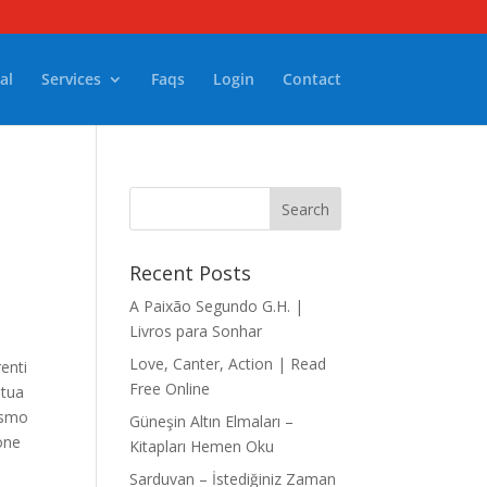
al
Services
Faqs
Login
Contact
Recent Posts
A Paixão Segundo G.H. |
Livros para Sonhar
Love, Canter, Action | Read
enti
Free Online
 tua
asmo
Güneşin Altın Elmaları –
ione
Kitapları Hemen Oku
Sarduvan – İstediğiniz Zaman