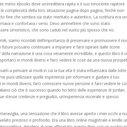
ze meno ebooks dove un’ereditiera rapita e il suo innocente rapitore
 le complessità della loro situazione pagina dopo pagina, finché non
itto fine che sembra sia stato meritato e autentico. La scrittura era u
almava e confortava i sensi. Devo ammettere che sono stato
essere umoristico, che sono caduti nel vuoto più spesso che no.
 simili, siamo ricordati dell’importanza di preservare e promuovere il no
 future possano continuare a imparare e farsi ispirare dalle storie
pdf della narrazione è una cosa veramente incredibile, e questo libro è 
portarci in mondi diversi e farci vedere le cose da una nuova prospet
ovarti a pensare ai modi in cui la tua vita è stata influenzata dalle lotte
 come puoi utilizzare quelle esperienze per informare e guidare il tuo
i in mondi diversi, farci conoscere nuove persone e farci vedere le co
taliano ciò che è successo quando ho letto delle esperienze di Jordan.
 tue stesse credenze e pregiudizi, un’esperienza viscerale e spesso
eraviglia, una sensazione che il libro avesse aperto i miei occhi a n
rivelato prezioso e profondo. Era una libro online magistrale e kindle u
n retrospettiva, desidero di aver affrontato questo libro con un occhio p