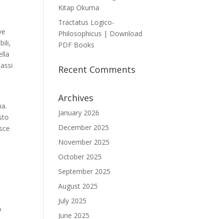
Kitap Okuma
Tractatus Logico-
ve
Philosophicus | Download
ili,
PDF Books
ella
bassi
Recent Comments
n
Archives
na.
January 2026
sto
December 2025
isce
e
November 2025
October 2025
September 2025
August 2025
,
July 2025
o
June 2025