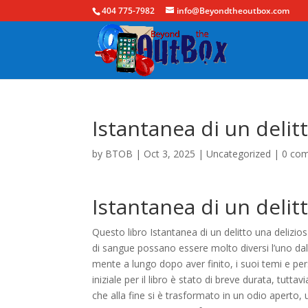
404 775-7982
info@Beyondtheoutbox.com
Istantanea di un delitt
by
BTOB
|
Oct 3, 2025
|
Uncategorized
|
0 co
Istantanea di un delit
Questo libro Istantanea di un delitto una delizi
di sangue possano essere molto diversi l’uno dall’
mente a lungo dopo aver finito, i suoi temi e p
iniziale per il libro è stato di breve durata, tut
che alla fine si è trasformato in un odio aperto,