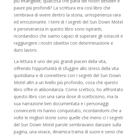
più intangibile, qualcosa che parla dei nostri desideri e
paure più profondi? La scrittura era così libro che
sembrava di vivere dentro la storia, un’esperienza rara
ed emozionante. I temi di I segreti del Sun Down Motel
e perseveranza in questo libro sono ispiranti,
ricordandoci che siamo capaci di superare gli ostacoli e
raggiungere i nostri obiettivi con determinazione e
duro lavoro.
La lettura è uno dei più grandi piaceri della vita,
offrendo l’opportunità di sfuggire allo stress della vita
quotidiana e di connettersi con I segreti del Sun Down
Motel altri a un livello più profondo, cosa che questo
libro offre in abbondanza. Come scettico, ho affrontato
questo libro con una sana dose di scetticismo, ma la
sua narrazione ben documentata e i personaggi
convincenti mi hanno conquistato, ricordandomi che a
volte le migliori storie sono quelle che meno ci I segreti
del Sun Down Motel parole sembravano danzare sulla
pagina, una vivace, dinamica trama di suoni e sensi che