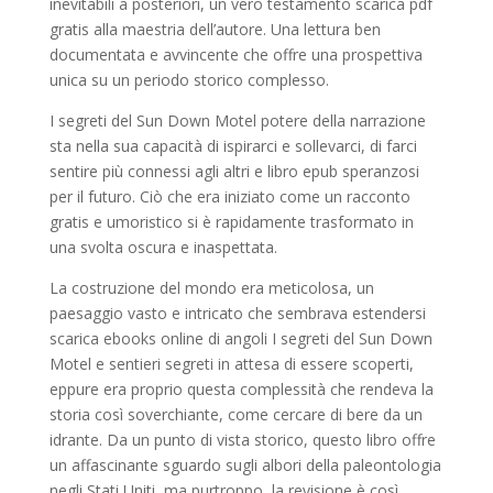
inevitabili a posteriori, un vero testamento scarica pdf
gratis alla maestria dell’autore. Una lettura ben
documentata e avvincente che offre una prospettiva
unica su un periodo storico complesso.
I segreti del Sun Down Motel potere della narrazione
sta nella sua capacità di ispirarci e sollevarci, di farci
sentire più connessi agli altri e libro epub speranzosi
per il futuro. Ciò che era iniziato come un racconto
gratis e umoristico si è rapidamente trasformato in
una svolta oscura e inaspettata.
La costruzione del mondo era meticolosa, un
paesaggio vasto e intricato che sembrava estendersi
scarica ebooks online di angoli I segreti del Sun Down
Motel e sentieri segreti in attesa di essere scoperti,
eppure era proprio questa complessità che rendeva la
storia così soverchiante, come cercare di bere da un
idrante. Da un punto di vista storico, questo libro offre
un affascinante sguardo sugli albori della paleontologia
negli Stati Uniti, ma purtroppo, la revisione è così