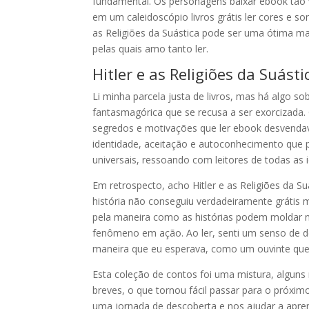
fundamental. Os personagens baixar ebook tão 
em um caleidoscópio livros grátis ler cores e so
as Religiões da Suástica pode ser uma ótima m
pelas quais amo tanto ler.
Hitler e as Religiões da Suásti
Li minha parcela justa de livros, mas há algo
fantasmagórica que se recusa a ser exorcizad
segredos e motivações que ler ebook desvenda
identidade, aceitação e autoconhecimento que p
universais, ressoando com leitores de todas as 
Em retrospecto, acho Hitler e as Religiões da Suá
história não conseguiu verdadeiramente grátis 
pela maneira como as histórias podem moldar 
fenômeno em ação. Ao ler, senti um senso de de
maneira que eu esperava, como um ouvinte que
Esta coleção de contos foi uma mistura, algun
breves, o que tornou fácil passar para o próxi
uma jornada de descoberta e nos ajudar a apr