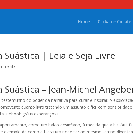
Home
Clickable Collater
a Suástica | Leia e Seja Livre
omments
da Suástica – Jean-Michel Angebe
 testemunho do poder da narrativa para curar e inspirar. A exploraçã
comovente quanto livro tratando um assunto difícil com sensibilidade
lista ebook grátis esperançosa.
apontamento, como um balão desinflado, à medida que a história fa
lente exemplo de como a literatura pode ser ao mesmo tempo divertida