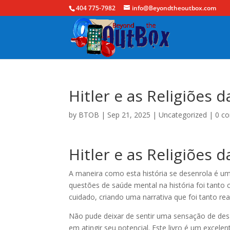
404 775-7982
info@Beyondtheoutbox.com
Hitler e as Religiões d
by
BTOB
|
Sep 21, 2025
|
Uncategorized
|
0 c
Hitler e as Religiões 
A maneira como esta história se desenrola é um
questões de saúde mental na história foi tanto 
cuidado, criando uma narrativa que foi tanto rea
Não pude deixar de sentir uma sensação de des
em atingir seu potencial. Este livro é um exce