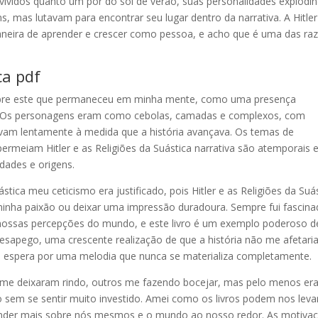
vívidos quanto um pôr do sol de verão, suas personalidades explodi
ns, mas lutavam para encontrar seu lugar dentro da narrativa. A Hitler
aneira de aprender e crescer como pessoa, e acho que é uma das ra
ca pdf
 sobre este que permaneceu em minha mente, como uma presença
a. Os personagens eram como cebolas, camadas e complexos, com
vam lentamente à medida que a história avançava. Os temas de
ermeiam Hitler e as Religiões da Suástica narrativa são atemporais 
idades e origens.
stica meu ceticismo era justificado, pois Hitler e as Religiões da Suá
minha paixão ou deixar uma impressão duradoura. Sempre fui fascin
nossas percepções do mundo, e este livro é um exemplo poderoso d
sapego, uma crescente realização de que a história não me afetari
 espera por uma melodia que nunca se materializa completamente.
s me deixaram rindo, outros me fazendo bocejar, mas pelo menos e
mo sem se sentir muito investido. Amei como os livros podem nos lev
ender mais sobre nós mesmos e o mundo ao nosso redor. As motiva