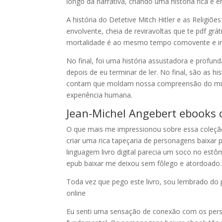
longo da narrativa, criando uma história rica e 
A história do Detetive Mitch Hitler e as Religiõe
envolvente, cheia de reviravoltas que te pdf grát
mortalidade é ao mesmo tempo comovente e ins
No final, foi uma história assustadora e pro
depois de eu terminar de ler. No final, são as 
contam que moldam nossa compreensão do mundo 
experiência humana.
Jean-Michel Angebert ebooks 
O que mais me impressionou sobre essa coleção 
criar uma rica tapeçaria de personagens baixar p
linguagem livro digital parecia um soco no es
epub baixar me deixou sem fôlego e atordoado.
Toda vez que pego este livro, sou lembrado do p
online
Eu senti uma sensação de conexão com os pers