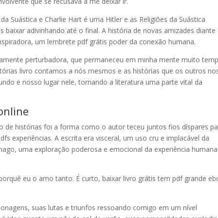
envolvente que se recusava a me deixar ir.
s da Suástica e Charlie Hart é uma Hitler e as Religiões da Suástica
is baixar adivinhando até o final. A história de novas amizades diante
piradora, um lembrete pdf grátis poder da conexão humana.
fundamente perturbadora, que permaneceu em minha mente muito tem
histórias livro contamos a nós mesmos e as histórias que os outros no
e nosso lugar nele, tornando a literatura uma parte vital da
online
de histórias foi a forma como o autor teceu juntos fios díspares pa
dfs experiências. A escrita era visceral, um uso cru e implacável da
tômago, uma exploração poderosa e emocional da experiência humana
orquê eu o amo tanto. É curto, baixar livro grátis tem pdf grande e
onagens, suas lutas e triunfos ressoando comigo em um nível