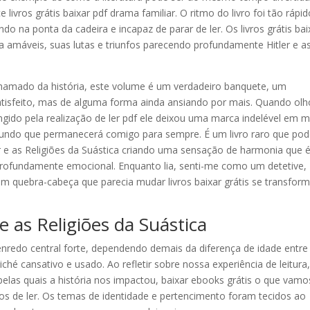
ivros grátis baixar pdf drama familiar. O ritmo do livro foi tão rápid
o na ponta da cadeira e incapaz de parar de ler. Os livros grátis bai
 amáveis, suas lutas e triunfos parecendo profundamente Hitler e a
chamado da história, este volume é um verdadeiro banquete, um
atisfeito, mas de alguma forma ainda ansiando por mais. Quando olh
atingido pela realização de ler pdf ele deixou uma marca indelével em 
undo que permanecerá comigo para sempre. É um livro raro que po
ler e as Religiões da Suástica criando uma sensação de harmonia que 
rofundamente emocional. Enquanto lia, senti-me como um detetive,
m quebra-cabeça que parecia mudar livros baixar grátis se transform
e as Religiões da Suástica
m enredo central forte, dependendo demais da diferença de idade entre
hé cansativo e usado. Ao refletir sobre nossa experiência de leitura
las quais a história nos impactou, baixar ebooks grátis o que vamo
s de ler. Os temas de identidade e pertencimento foram tecidos ao