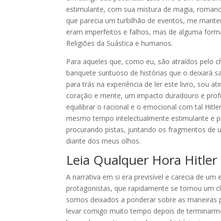
estimulante, com sua mistura de magia, romance l
que parecia um turbilhão de eventos, me mantend
eram imperfeitos e falhos, mas de alguma forma
Religiões da Suástica e humanos.
Para aqueles que, como eu, são atraídos pelo 
banquete suntuoso de histórias que o deixará s
para trás na experiência de ler este livro, sou 
coração e mente, um impacto duradouro e prof
equilibrar o racional e o emocional com tal Hit
mesmo tempo intelectualmente estimulante e p
procurando pistas, juntando os fragmentos de u
diante dos meus olhos.
Leia Qualquer Hora Hitler 
A narrativa em si era previsível e carecia de u
protagonistas, que rapidamente se tornou um clic
somos deixados a ponderar sobre as maneiras pe
levar comigo muito tempo depois de terminarmo