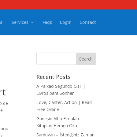
al
Services
Faqs
Login
Contact
Recent Posts
A Paixão Segundo G.H. |
rt
Livros para Sonhar
Love, Canter, Action | Read
o de
Free Online
 e
Güneşin Altın Elmaları –
Kitapları Hemen Oku
lhou
Sarduvan – İstediğiniz Zaman
 e