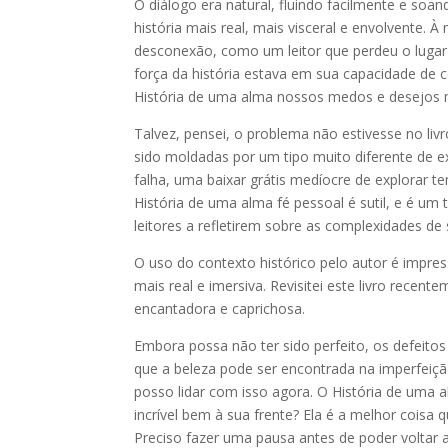
O diálogo era natural, fluindo facilmente e so
história mais real, mais visceral e envolvente. 
desconexão, como um leitor que perdeu o lugar n
força da história estava em sua capacidade de 
História de uma alma nossos medos e desejos 
Talvez, pensei, o problema não estivesse no liv
sido moldadas por um tipo muito diferente de exp
falha, uma baixar grátis medíocre de explorar 
História de uma alma fé pessoal é sutil, e é u
leitores a refletirem sobre as complexidades de 
O uso do contexto histórico pelo autor é impres
mais real e imersiva. Revisitei este livro recen
encantadora e caprichosa.
Embora possa não ter sido perfeito, os defeit
que a beleza pode ser encontrada na imperfeiçã
posso lidar com isso agora. O História de uma
incrível bem à sua frente? Ela é a melhor coisa
Preciso fazer uma pausa antes de poder voltar a