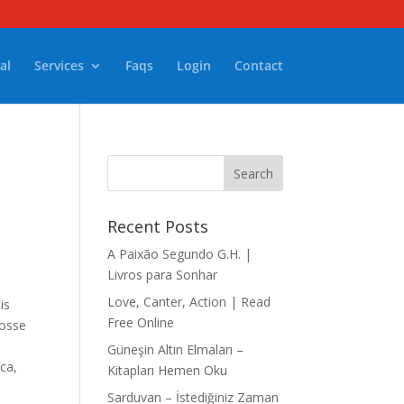
al
Services
Faqs
Login
Contact
Recent Posts
A Paixão Segundo G.H. |
Livros para Sonhar
Love, Canter, Action | Read
is
Free Online
fosse
Güneşin Altın Elmaları –
ca,
Kitapları Hemen Oku
Sarduvan – İstediğiniz Zaman