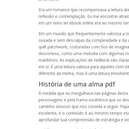
Era um romance que recompensava a leitura ate
reflexão e contemplação. Eu me encontrei atraíd
em um reino ler ebook online era ao mesmo tem
Em um mundo que frequentemente valoriza a simp
ousada e sem desculpas da complexidade e da am
quilt patchwork, costuradas com fios de imagina
desconexo, como uma melodia com algumas notas
marítimos. As explicações de Hellbeck são clar
em si. É uma leitura valiosa para aqueles com i
diferente da minha, mas é uma leitura envolvent
História de uma alma pdf
À medida que eu mergulhava nas páginas desta h
personagens e pela trama excêntrica que se de
caminho sinuoso que nos convida a seguir. Fique
excelente, e o conteúdo é ao mesmo tempo escl
aprofundar sua compreensão de estratégia e vid