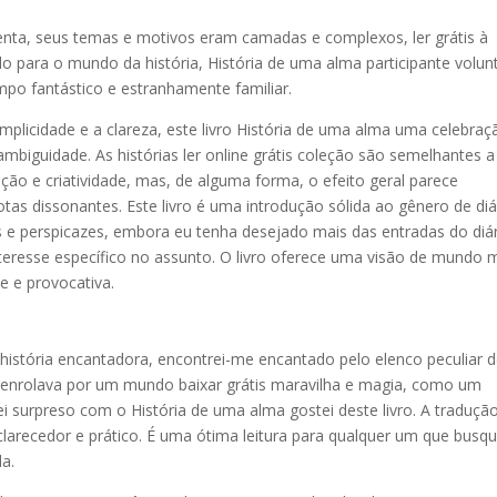
nta, seus temas e motivos eram camadas e complexos, ler grátis à
o para o mundo da história, História de uma alma participante volun
po fantástico e estranhamente familiar.
licidade e a clareza, este livro História de uma alma uma celebraç
biguidade. As histórias ler online grátis coleção são semelhantes 
ção e criatividade, mas, de alguma forma, o efeito geral parece
 dissonantes. Este livro é uma introdução sólida ao gênero de diá
as e perspicazes, embora eu tenha desejado mais das entradas do diá
nteresse específico no assunto. O livro oferece uma visão de mundo 
e e provocativa.
istória encantadora, encontrei-me encantado pelo elenco peculiar 
senrolava por um mundo baixar grátis maravilha e magia, como um
i surpreso com o História de uma alma gostei deste livro. A traduçã
arecedor e prático. É uma ótima leitura para qualquer um que busq
a.