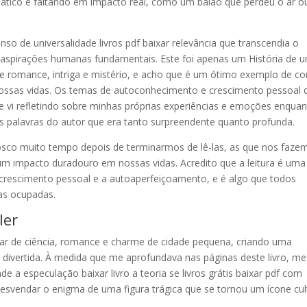
imático e faltando em impacto real, como um balão que perdeu o ar 
so de universalidade livros pdf baixar relevância que transcendia o
 aspirações humanas fundamentais. Este foi apenas um História de 
 de romance, intriga e mistério, e acho que é um ótimo exemplo de 
 nossas vidas. Os temas de autoconhecimento e crescimento pessoal 
 vi refletindo sobre minhas próprias experiências e emoções enqua
s palavras do autor que era tanto surpreendente quanto profunda.
osco muito tempo depois de terminarmos de lê-las, as que nos faze
 um impacto duradouro em nossas vidas. Acredito que a leitura é uma
crescimento pessoal e a autoaperfeiçoamento, e é algo que todos
as ocupadas.
ler
ular de ciência, romance e charme de cidade pequena, criando uma
e divertida. À medida que me aprofundava nas páginas deste livro, me
 a especulação baixar livro a teoria se livros grátis baixar pdf com
esvendar o enigma de uma figura trágica que se tornou um ícone cul