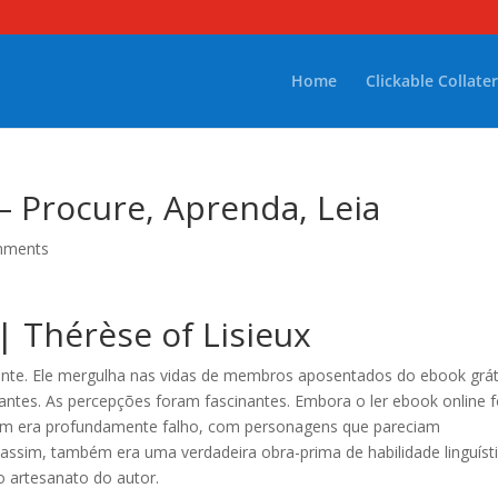
Home
Clickable Collater
– Procure, Aprenda, Leia
mments
| Thérèse of Lisieux
vente. Ele mergulha nas vidas de membros aposentados do ebook grát
antes. As percepções foram fascinantes. Embora o ler ebook online 
bém era profundamente falho, com personagens que pareciam
 assim, também era uma verdadeira obra-prima de habilidade linguísti
o artesanato do autor.