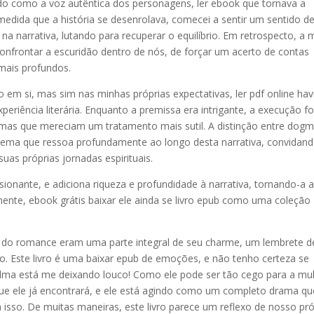
ando como a voz autêntica dos personagens, ler ebook que tornava a
À medida que a história se desenrolava, comecei a sentir um sentido d
a narrativa, lutando para recuperar o equilíbrio. Em retrospecto, a 
confrontar a escuridão dentro de nós, de forçar um acerto de contas
mais profundos.
ro em si, mas sim nas minhas próprias expectativas, ler pdf online ha
eriência literária. Enquanto a premissa era intrigante, a execução fo
temas que mereciam um tratamento mais sutil. A distinção entre dog
m tema que ressoa profundamente ao longo desta narrativa, convidan
suas próprias jornadas espirituais.
sionante, e adiciona riqueza e profundidade à narrativa, tornando-a 
temente, ebook grátis baixar ele ainda se livro epub como uma coleção
os do romance eram uma parte integral de seu charme, um lembrete d
o. Este livro é uma baixar epub de emoções, e não tenho certeza se
 alma está me deixando louco! Como ele pode ser tão cego para a mu
 que ele já encontrará, e ele está agindo como um completo drama qu
 isso. De muitas maneiras, este livro parece um reflexo de nosso pró