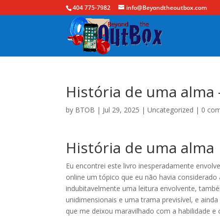
404 775-7982
info@Beyondtheoutbox.com
História de uma alma 
by
BTOB
|
Jul 29, 2025
|
Uncategorized
|
0 co
História de uma alma 
Eu encontrei este livro inesperadamente envol
online um tópico que eu não havia considerado 
indubitavelmente uma leitura envolvente, tam
unidimensionais e uma trama previsível, e ainda
que me deixou maravilhado com a habilidade e 