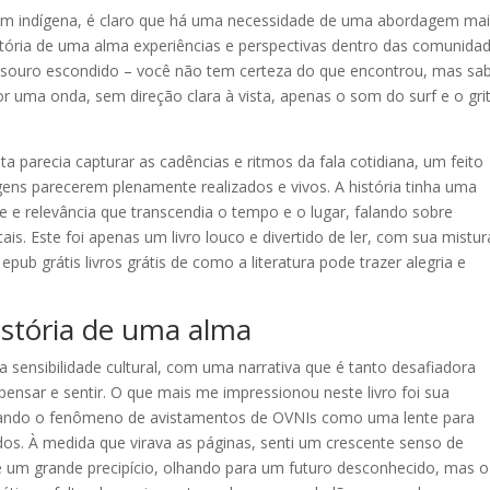
som indígena, é claro que há uma necessidade de uma abordagem ma
História de uma alma experiências e perspectivas dentro das comunida
souro escondido – você não tem certeza do que encontrou, mas sa
r uma onda, sem direção clara à vista, apenas o som do surf e o gri
 parecia capturar as cadências e ritmos da fala cotidiana, um feito
gens parecerem plenamente realizados e vivos. A história tinha uma
e e relevância que transcendia o tempo e o lugar, falando sobre
. Este foi apenas um livro louco e divertido de ler, com sua mistur
epub grátis livros grátis de como a literatura pode trazer alegria e
istória de uma alma
 sensibilidade cultural, com uma narrativa que é tanto desafiadora
 pensar e sentir. O que mais me impressionou neste livro foi sua
ando o fenômeno de avistamentos de OVNIs como uma lente para
s. À medida que virava as páginas, senti um crescente senso de
e um grande precipício, olhando para um futuro desconhecido, mas o