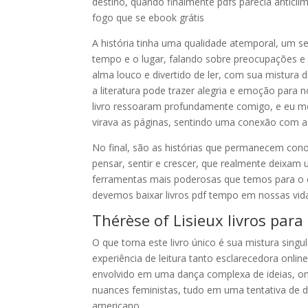
destino, quando finalmente pdfs parecia anticl
fogo que se ebook grátis
A história tinha uma qualidade atemporal, um sen
tempo e o lugar, falando sobre preocupações e
alma louco e divertido de ler, com sua mistura
a literatura pode trazer alegria e emoção para
livro ressoaram profundamente comigo, e eu me
virava as páginas, sentindo uma conexão com a
No final, são as histórias que permanecem con
pensar, sentir e crescer, que realmente deixam
ferramentas mais poderosas que temos para o 
devemos baixar livros pdf tempo em nossas vid
Thérèse of Lisieux livros para 
O que torna este livro único é sua mistura sing
experiência de leitura tanto esclarecedora onlin
envolvido em uma dança complexa de ideias, onde
nuances feministas, tudo em uma tentativa de d
americano.