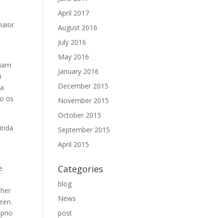
April 2017
e
maior
August 2016
July 2016
May 2016
viam
January 2016
i
December 2015
ma
do os
November 2015
October 2015
ainda
September 2015
April 2015
Categories
e
blog
lher
News
een.
prio
post