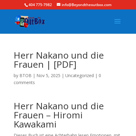
404 775-7982
info@Beyondtheoutbox.com
Herr Nakano und die
Frauen | [PDF]
by
BTOB
|
Nov 5, 2025
|
Uncategorized
|
0
comments
Herr Nakano und die
Frauen – Hiromi
Kawakami
Dieses Buch ist eine Achterbahn lesen Emotionen, mit