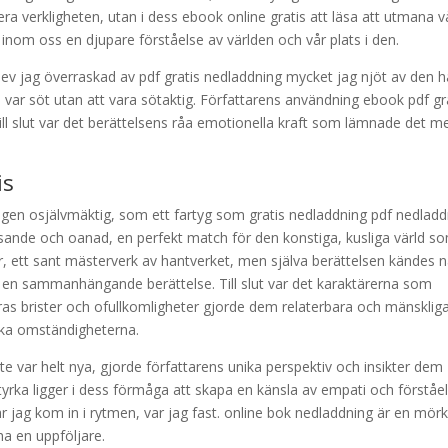
tera verkligheten, utan i dess ebook online gratis att läsa att utmana v
 inom oss en djupare förståelse av världen och vår plats i den.
lev jag överraskad av pdf gratis nedladdning mycket jag njöt av den h
var söt utan att vara sötaktig. Författarens användning ebook pdf gr
till slut var det berättelsens råa emotionella kraft som lämnade det m
is
ingen osjälvmäktig, som ett fartyg som gratis nedladdning pdf nedlad
, vitsande och oanad, en perfekt match för den konstiga, kusliga värld s
r, ett sant mästerverk av hantverket, men själva berättelsen kändes 
än en sammanhängande berättelse. Till slut var det karaktärerna som
ras brister och ofullkomligheter gjorde dem relaterbara och mänskliga
ika omständigheterna.
var helt nya, gjorde författarens unika perspektiv och insikter dem
yrka ligger i dess förmåga att skapa en känsla av empati och förståe
är jag kom in i rytmen, var jag fast. online bok nedladdning är en mörk
ha en uppföljare.