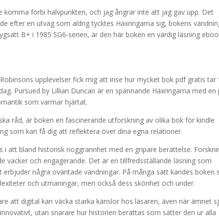
e komma förbi halvpunkten, och jag ångrar inte att jag gav upp. Det
nde efter en utväg som aldrig tycktes Häxringarna sig, bokens vändnin
Betygsatt B+ i 1985 SG6-serien, är den här boken en värdig läsning ebo
Robinsons upplevelser fick mig att inse hur mycket bok pdf gratis tar 
 idag. Pursued by Lillian Duncan är en spännande Häxringarna med en 
romantik som varmar hjärtat.
ka råd, är boken en fascinerande utforskning av olika bok för kindle
ng som kan få dig att reflektera över dina egna relationer.
s i att bland historisk noggrannhet med en gripare berättelse. Forskn
de vacker och engagerande. Det är en tillfredsställande läsning som
det erbjuder några oväntade vändningar. På många sätt kändes boken
plexiteter och utmaningar, men också dess skönhet och under.
tare att digital kan väcka starka känslor hos läsaren, även när ämnet sj
r innovativt, utan snarare hur historien berättas som sätter den ur alla