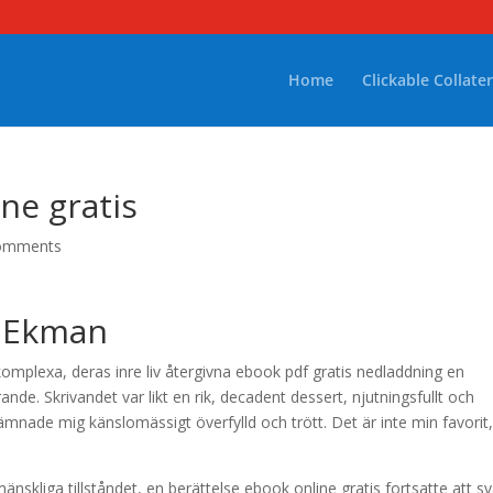
Home
Clickable Collater
ne gratis
omments
n Ekman
omplexa, deras inre liv återgivna ebook pdf gratis nedladdning en
de. Skrivandet var likt en rik, decadent dessert, njutningsfullt och
 lämnade mig känslomässigt överfylld och trött. Det är inte min favorit
skliga tillståndet, en berättelse ebook online gratis fortsatte att s