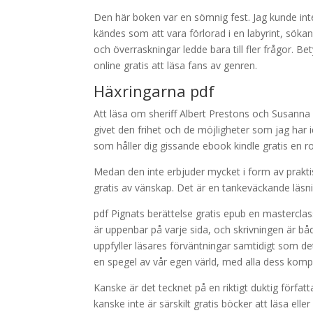
Den här boken var en sömnig fest. Jag kunde int
kändes som att vara förlorad i en labyrint, söka
och överraskningar ledde bara till fler frågor. 
online gratis att läsa fans av genren.
Häxringarna pdf
Att läsa om sheriff Albert Prestons och Susanna 
givet den frihet och de möjligheter som jag har
som håller dig gissande ebook kindle gratis en 
Medan den inte erbjuder mycket i form av praktis
gratis av vänskap. Det är en tankeväckande läsni
pdf Pignats berättelse gratis epub en masterclas
är uppenbar på varje sida, och skrivningen är bå
uppfyller läsares förväntningar samtidigt som 
en spegel av vår egen värld, med alla dess kom
Kanske är det tecknet på en riktigt duktig förfat
kanske inte är särskilt gratis böcker att läsa elle