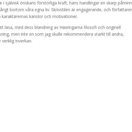
 i självisk önskans förstörliga kraft, hans handlingar en skarp påmin
ångt bortom våra egna liv. Skrivstilen är engagerande, och författare
a karaktärernas känslor och motivationer.
att läsa, med dess blandning av Häxringarna filosofi och originell
e läsning, men inte en som jag skulle rekommendera starkt till andra,
verklig inverkan.