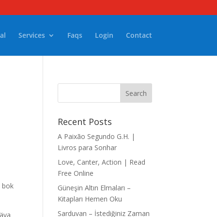
al
Services
Faqs
Login
Contact
Recent Posts
A Paixão Segundo G.H. |
Livros para Sonhar
Love, Canter, Action | Read
Free Online
, bok
Güneşin Altın Elmaları –
Kitapları Hemen Oku
Sarduvan – İstediğiniz Zaman
väva