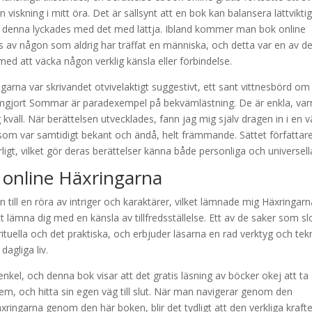
 viskning i mitt öra. Det är sällsynt att en bok kan balansera lättvikti
n denna lyckades med det med lättja. Ibland kommer man bok online
 av någon som aldrig har träffat en människa, och detta var en av d
d att väcka någon verklig känsla eller förbindelse.
arna var skrivandet otvivelaktigt suggestivt, ett sant vittnesbörd om
Hemgjort Sommar är paradexempel på bekvämlästning. De är enkla, va
väll. När berättelsen utvecklades, fann jag mig själv dragen in i en v
d som var samtidigt bekant och ändå, helt främmande. Sättet författar
terligt, vilket gör deras berättelser känna både personliga och universell
ng online Häxringarna
till en röra av intriger och karaktärer, vilket lämnade mig Häxringarn
t lämna dig med en känsla av tillfredsställelse. Ett av de saker som sl
tuella och det praktiska, och erbjuder läsarna en rad verktyg och tek
dagliga liv.
 enkel, och denna bok visar att det gratis läsning av böcker okej att ta
m, och hitta sin egen väg till slut. När man navigerar genom den
ngarna genom den här boken, blir det tydligt att den verkliga krafte