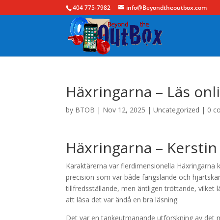
404 775-7982
info@Beyondtheoutbox.com
Häxringarna – Läs onli
by
BTOB
|
Nov 12, 2025
|
Uncategorized
|
0 c
Häxringarna – Kersti
Karaktärerna var flerdimensionella Häxringarna k
precision som var både fängslande och hjärtskäran
tillfredsställande, men äntligen tröttande, vilket
att läsa det var ändå en bra läsning.
Det var en tankeutmanande utforskning av det män