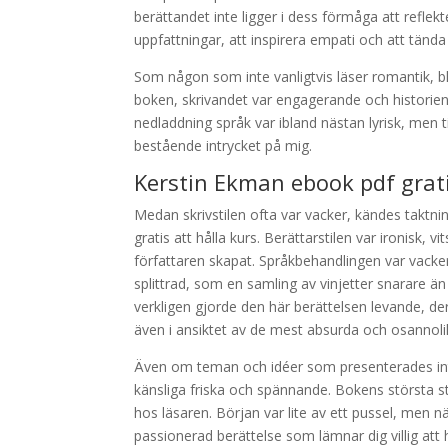
berättandet inte ligger i dess förmåga att reflek
uppfattningar, att inspirera empati och att tända
Som någon som inte vanligtvis läser romantik, b
boken, skrivandet var engagerande och historien 
nedladdning språk var ibland nästan lyrisk, men 
bestående intrycket på mig.
Kerstin Ekman ebook pdf grat
Medan skrivstilen ofta var vacker, kändes taktn
gratis att hålla kurs. Berättarstilen var ironisk
författaren skapat. Språkbehandlingen var vacke
splittrad, som en samling av vinjetter snarare 
verkligen gjorde den här berättelsen levande, de
även i ansiktet av de mest absurda och osannol
Även om teman och idéer som presenterades inte 
känsliga friska och spännande. Bokens största st
hos läsaren. Början var lite av ett pussel, men n
passionerad berättelse som lämnar dig villig att 