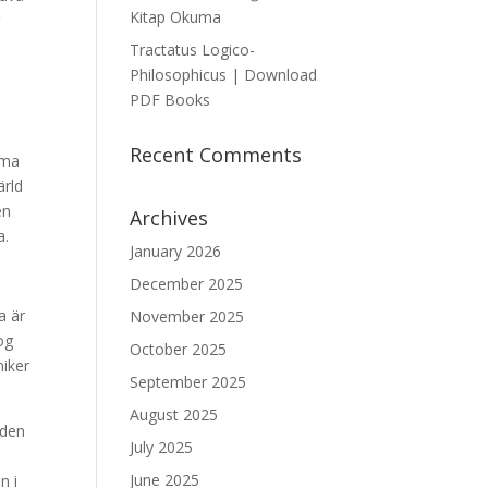
Kitap Okuma
g
Tractatus Logico-
e
Philosophicus | Download
PDF Books
Recent Comments
rma
ärld
en
Archives
a.
January 2026
December 2025
a är
November 2025
og
October 2025
niker
September 2025
August 2025
 den
July 2025
June 2025
n i