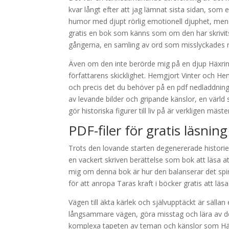
kvar långt efter att jag lämnat sista sidan, som en
humor med djupt rörlig emotionell djuphet, me
gratis en bok som känns som om den har skrivits
gångerna, en samling av ord som misslyckades me
Även om den inte berörde mig på en djup Häxring
författarens skicklighet. Hemgjort Vinter och 
och precis det du behöver på en pdf nedladdning k
av levande bilder och gripande känslor, en värl
gör historiska figurer till liv på är verkligen mäs
PDF-filer för gratis läsni
Trots den lovande starten degenererade historien 
en vackert skriven berättelse som bok att läsa at
mig om denna bok är hur den balanserar det spiri
för att anropa Taras kraft i böcker gratis att läsa 
Vägen till äkta kärlek och självupptäckt är sällan
långsammare vägen, göra misstag och lära av de
komplexa tapeten av teman och känslor som Häxri