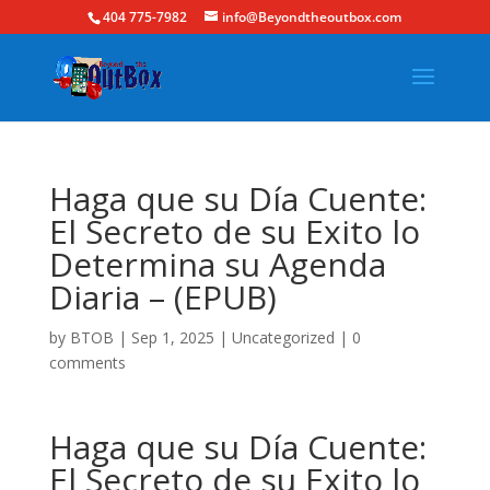
404 775-7982
info@Beyondtheoutbox.com
Haga que su Día Cuente:
El Secreto de su Exito lo
Determina su Agenda
Diaria – (EPUB)
by
BTOB
|
Sep 1, 2025
|
Uncategorized
|
0
comments
Haga que su Día Cuente:
El Secreto de su Exito lo