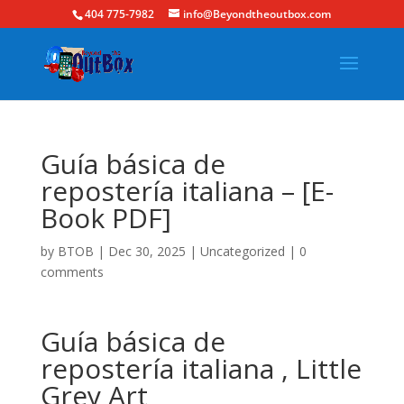
404 775-7982
info@Beyondtheoutbox.com
Guía básica de
repostería italiana – [E-
Book PDF]
by
BTOB
|
Dec 30, 2025
|
Uncategorized
|
0
comments
Guía básica de
repostería italiana , Little
Grey Art